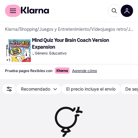
Comprar con Klarna
Para empresas
Klarna
/
Shopping
/
Juegos y Entretenimiento
/
Videojuegos retro
/
Juegos Nintendo DS
Mind Quiz Your Brain Coach Version 
Expansion
:, Género: Educativo
+
1
Prueba pagos flexibles con
Aprende cómo
Recomendado
El precio incluye el envío
De se