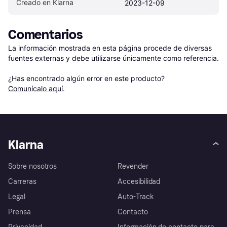
Creado en Klarna
2023-12-09
Comentarios
La información mostrada en esta página procede de diversas 
fuentes externas y debe utilizarse únicamente como referencia.

¿Has encontrado algún error en este producto? 
Comunícalo aquí
.
Klarna
Sobre nosotros
Revender
Carreras
Accesibilidad
Legal
Auto-Track
Prensa
Contacto