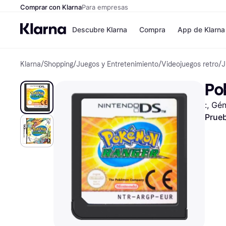
Comprar con Klarna
Para empresas
Descubre Klarna
Compra
App de Klarna
Klarna
/
Shopping
/
Juegos y Entretenimiento
/
Videojuegos retro
/
J
Formas de pag
Tiendas
Formas de pago
MediaMarkt
Po
Paga ahora
Shein
Paga en 3 plazos
Zalando Priv
:, Gé
Paga en 30 días
Zara
Financiación
JD Sports
Prueb
Klarna en Apple 
Directorio de tie