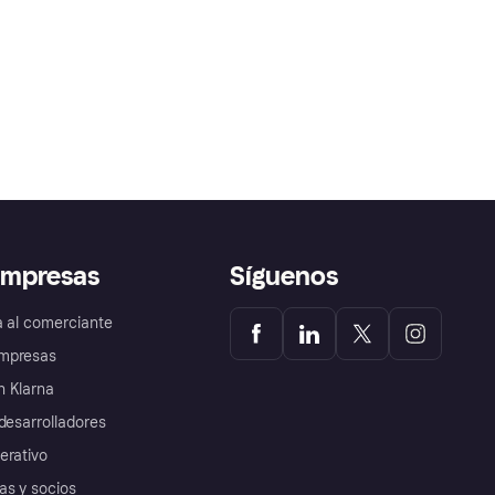
empresas
Síguenos
a al comerciante
mpresas
 Klarna
desarrolladores
erativo
as y socios