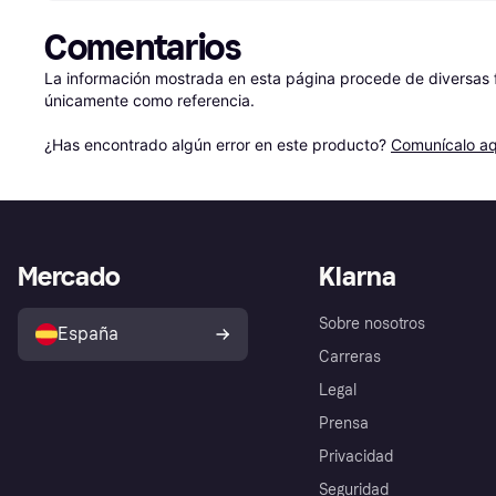
Comentarios
La información mostrada en esta página procede de diversas fu
únicamente como referencia.

¿Has encontrado algún error en este producto? 
Comunícalo aq
Mercado
Klarna
Sobre nosotros
España
Carreras
Legal
Prensa
Privacidad
Seguridad