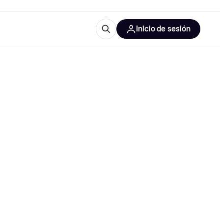
Inicio de sesión
Más información
les de oficina
Qué es Klarna?
las categorías