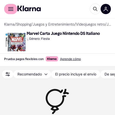
Comprar con Klarna
Para empresas
Klarna
/
Shopping
/
Juegos y Entretenimiento
/
Videojuegos retro
/
Juegos Nintendo DS
Marvel Carta Juego Nintendo DS Italiano
:, Género: Fiesta
Prueba pagos flexibles con
Aprende cómo
Recomendado
El precio incluye el envío
De se