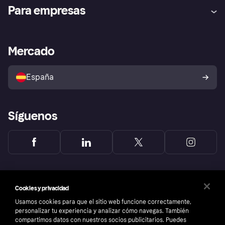
Ayuda
Promesa de protección contra
Para empresas
el fraude
Inicio de sesión
Nuestra promesa
Asistencia al comerciante
Portal de desarrolladores
Klarna app
Bienestar financiero
Acceso empresas
Estado operativo
Mercado
Directorio de tiendas
Configuración de privacidad
Vende con Klarna
Plataformas y socios
Política de protección al
comprador de Klarna
Tu derecho de desistimiento
España
Reclamaciones
Síguenos
Cookies y privacidad
Usamos cookies para que el sitio web funcione correctamente,
personalizar tu experiencia y analizar cómo navegas. También
compartimos datos con nuestros socios publicitarios. Puedes