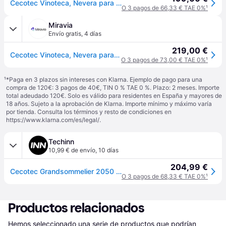
Cecotec Vinoteca, Nevera para Vinos de 20 Botellas Bolero GrandSommelier 2050 Black Compressor. Temperatura ajustable de 5-18ºC, Alto rendimiento, Funcionamiento silencioso y sin Vibraciones
O 3 pagos de 66,33 € TAE 0%
¹
Miravia
Envío gratis
,
4 días
219,00 €
Cecotec Vinoteca, Nevera para Vinos de 20 Botellas Bolero GrandSommelier 2050 Black Compressor. Temperatura ajustable de 5-18ºC
O 3 pagos de 73,00 € TAE 0%
¹
¹
*Paga en 3 plazos sin intereses con Klarna. Ejemplo de pago para una
compra de 120€: 3 pagos de 40€, TIN 0 % TAE 0 %. Plazo: 2 meses. Importe
total adeudado 120€. Solo es válido para residentes en España y mayores de
18 años. Sujeto a la aprobación de Klarna. Importe mínimo y máximo varía
por tienda. Consulta los términos y resto de condiciones en
https://www.klarna.com/es/legal/
.
Techinn
10,99 € de envío
,
10 días
204,99 €
Cecotec Grandsommelier 2050 Compressor Wine Cooler Transparente One Size / EU Plug 220V
O 3 pagos de 68,33 € TAE 0%
¹
Productos relacionados
Hemos seleccionado una serie de productos que podrían 