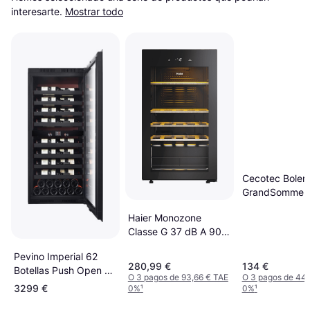
interesarte.
Mostrar todo
Cecotec Boler
GrandSommeli
CoolCrystal 21 
Haier Monozone
Negro, Gris, B
Classe G 37 dB A 90 L
Wine Bank Negro
Pevino Imperial 62
280,99 €
134 €
Botellas Push Open 2
O 3 pagos de 93,66 € TAE
O 3 pagos de 44,
Temperatura Negro
3299 €
0%
¹
0%
¹