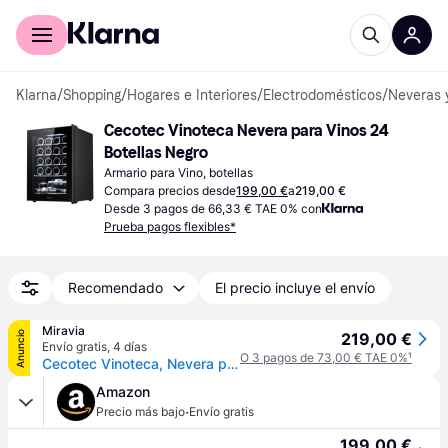
Comprar con Klarna
Para empresas
Klarna
/
Shopping
/
Hogares e Interiores
/
Electrodomésticos
/
Neveras 
Cecotec Vinoteca Nevera para Vinos 24 
Botellas Negro
Armario para Vino, botellas
Compara precios desde
199,00 €
a
219,00 €
Desde 3 pagos de 66,33 € TAE 0% con
Prueba pagos flexibles*
Recomendado
El precio incluye el envío
Miravia
Anuncio
219,00 €
Envío gratis
,
4 días
O 3 pagos de 73,00 € TAE 0%
¹
Cecotec Vinoteca, Nevera para Vinos de 20 Botellas Bolero GrandSommelier 2050 Black Compressor. Temperatura ajustable de 5-18ºC
Amazon
·
Precio más bajo
Envío gratis
199,00 €