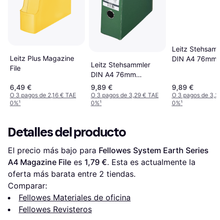
Leitz Stehsam
Leitz Plus Magazine
DIN A4 76mm
Leitz Stehsammler
File
Hartpappe RC
DIN A4 76mm
Schwarz
Hartpappe RC Grün
6,49 €
9,89 €
9,89 €
O 3 pagos de 2,16 € TAE
O 3 pagos de 3,29 € TAE
O 3 pagos de 3,2
0%
¹
0%
¹
0%
¹
Detalles del producto
El precio más bajo para 
Fellowes System Earth Series 
A4 Magazine File
 es 
1,79 €
. Esta es actualmente la 
oferta más barata entre 
2
 tiendas.
Comparar:
Fellowes Materiales de oficina
Fellowes Revisteros