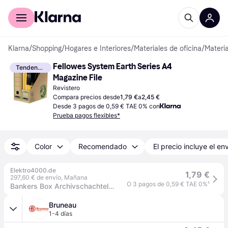
Comprar con Klarna
Para empresas
Klarna
/
Shopping
/
Hogares e Interiores
/
Materiales de oficina
/
Materia
Fellowes System Earth Series A4 
Tendencia
Magazine File
Revistero
Compara precios desde
1,79 €
a
2,45 €
Desde 3 pagos de 0,59 € TAE 0% con
Prueba pagos flexibles*
Color
Recomendado
El precio incluye el en
Elektro4000.de
1,79 €
297,60 € de envío
,
Mañana
O 3 pagos de 0,59 € TAE 0%
¹
Bankers Box Archivschachtel Earth Series 4470001 braun 128436472
Bruneau
1-4 días