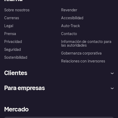
Sobre nosotros
Revender
Carreras
Accesibilidad
Legal
Auto-Track
Prensa
Contacto
Privacidad
Información de contacto para
las autoridades
Seguridad
Gobernanza corporativa
Sostenibilidad
Relaciones con inversores
Clientes
Ayuda
Promesa de protección contra
Para empresas
el fraude
Inicio de sesión
Nuestra promesa
Asistencia al comerciante
Portal de desarrolladores
Klarna app
Bienestar financiero
Acceso empresas
Estado operativo
Mercado
Directorio de tiendas
Configuración de privacidad
Vende con Klarna
Plataformas y socios
Política de protección al