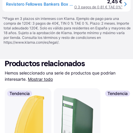
2,45 €
Revistero Fellowes Bankers Box Earth lomo 8,2 cm
O 3 pagos de 0,81 € TAE 0%
¹
¹
*Paga en 3 plazos sin intereses con Klarna. Ejemplo de pago para una
compra de 120€: 3 pagos de 40€, TIN 0 % TAE 0 %. Plazo: 2 meses. Importe
total adeudado 120€. Solo es válido para residentes en España y mayores de
18 años. Sujeto a la aprobación de Klarna. Importe mínimo y máximo varía
por tienda. Consulta los términos y resto de condiciones en
https://www.klarna.com/es/legal/
.
Productos relacionados
Hemos seleccionado una serie de productos que podrían 
interesarte.
Mostrar todo
Tendencia
Tendencia