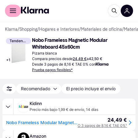
Comprar con Klarna
Para empresas
Klarna
/
Shopping
/
Hogares e Interiores
/
Materiales de oficina
/
Materia
Nobo Frameless Magnetic Modular 
Tendencia
Whiteboard 45x60cm
Pizarra blanca
Compara precios desde
24,49 €
a
42,50 €
+
1
Desde 3 pagos de 8,16 € TAE 0% con
Prueba pagos flexibles*
Recomendado
El precio incluye el envío
Kidinn
·
Precio más bajo
1,99 € de envío
,
14 días
24,49 €
Nobo Frameless Modular Magnetic Whiteboard 60x45 Cm Transparente
O 3 pagos de 8,16 € TAE 0%
¹
Amazon