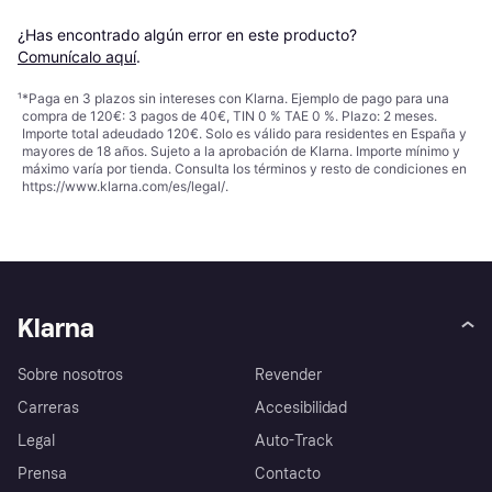
¿Has encontrado algún error en este producto? 
Comunícalo aquí
.
¹
*Paga en 3 plazos sin intereses con Klarna. Ejemplo de pago para una
compra de 120€: 3 pagos de 40€, TIN 0 % TAE 0 %. Plazo: 2 meses.
Importe total adeudado 120€. Solo es válido para residentes en España y
mayores de 18 años. Sujeto a la aprobación de Klarna. Importe mínimo y
máximo varía por tienda. Consulta los términos y resto de condiciones en
https://www.klarna.com/es/legal/
.
Klarna
Sobre nosotros
Revender
Carreras
Accesibilidad
Legal
Auto-Track
Prensa
Contacto