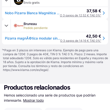
Envío gratis
37,58 €
Nobo Pizarra Blanca Magnética Sin Marco, Pizarra Modular, 600 x 450mm, Pizarra Blanca Modular, 60 x 45cm, Blanca, 1915656
O 3 pagos de 12,52 € TAE 0%
¹
Bruneau
Pedido pendiente
42,50 €
Pizarra magnÃ©tica modular sin marco Nobo 600x450mm
O 3 pagos de 14,16 € TAE 0%
¹
¹
*Paga en 3 plazos sin intereses con Klarna. Ejemplo de pago para una
compra de 120€: 3 pagos de 40€, TIN 0 % TAE 0 %. Plazo: 2 meses. Importe
total adeudado 120€. Solo es válido para residentes en España y mayores de
18 años. Sujeto a la aprobación de Klarna. Importe mínimo y máximo varía
por tienda. Consulta los términos y resto de condiciones en
https://www.klarna.com/es/legal/
.
Productos relacionados
Hemos seleccionado una serie de productos que podrían 
interesarte.
Mostrar todo