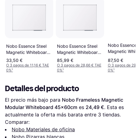
Nobo Essence
Nobo Essence Steel
Nobo Essence Steel
Magnetic Whit
Magnetic Whiteboard
Magnetic Whiteboard
90x120cm
900x600mm
1500x1000mm
33,50 €
85,99 €
87,50 €
89.8x58.9cm
150.3x99.3cm
O 3 pagos de 11,16 € TAE
O 3 pagos de 28,66 € TAE
O 3 pagos de 29,
0%
¹
0%
¹
0%
¹
Detalles del producto
El precio más bajo para 
Nobo Frameless Magnetic 
Modular Whiteboard 45x60cm
 es 
24,49 €
. Esta es 
actualmente la oferta más barata entre 
3
 tiendas.
Comparar:
Nobo Materiales de oficina
Nobo Pizarras blancas