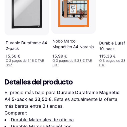
Nobo Marco
Durable Duraframe A4
Durable Duraf
Magnético A4 Naranja
2-pack
10-pack
15,50 €
15,99 €
115,38 €
O 3 pagos de 5,16 € TAE
O 3 pagos de 5,33 € TAE
O 3 pagos de 38,
0%
¹
0%
¹
0%
¹
Detalles del producto
El precio más bajo para 
Durable Duraframe Magnetic 
A4 5-pack
 es 
33,50 €
. Esta es actualmente la oferta 
más barata entre 
3
 tiendas.
Comparar:
Durable Materiales de oficina
Durable Marcos Magnéticos