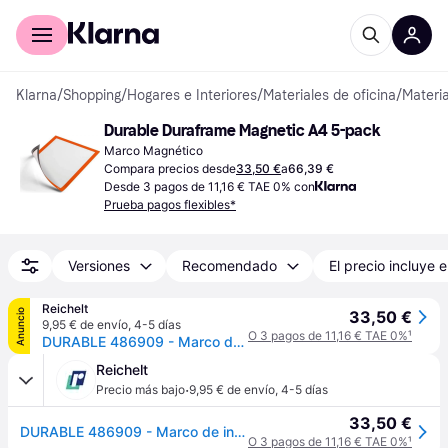
Comprar con Klarna
Para empresas
Klarna
/
Shopping
/
Hogares e Interiores
/
Materiales de oficina
/
Materia
Durable Duraframe Magnetic A4 5-pack
Marco Magnético
Compara precios desde
33,50 €
a
66,39 €
Desde 3 pagos de 11,16 € TAE 0% con
Prueba pagos flexibles*
Versiones
Recomendado
El precio incluye e
Reichelt
Anuncio
33,50 €
9,95 € de envío
,
4-5 días
O 3 pagos de 11,16 € TAE 0%
¹
DURABLE 486909 - Marco de información, a4, magnético, naranja, 5 unidades
Reichelt
·
Precio más bajo
9,95 € de envío
,
4-5 días
33,50 €
DURABLE 486909 - Marco de información, a4, magnético, naranja, 5 unidades
O 3 pagos de 11,16 € TAE 0%
¹