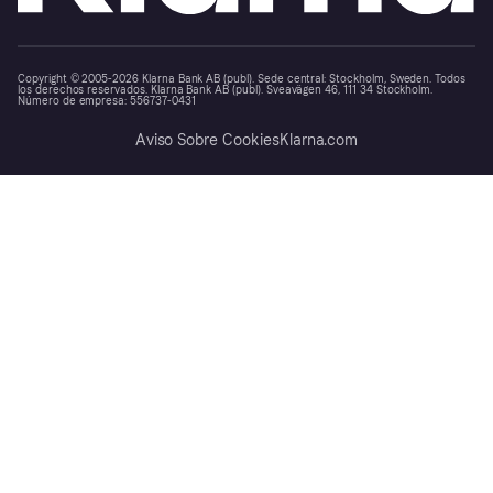
Copyright © 2005-2026 Klarna Bank AB (publ). Sede central: Stockholm, Sweden. Todos
los derechos reservados. Klarna Bank AB (publ). Sveavägen 46, 111 34 Stockholm.
Número de empresa: 556737-0431
Aviso Sobre Cookies
Klarna.com