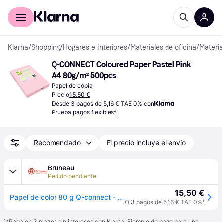
Comprar con Klarna
Para empresas
Klarna
/
Shopping
/
Hogares e Interiores
/
Materiales de oficina
/
Materia
Q-CONNECT Coloured Paper Pastel Pink 
A4 80g/m² 500pcs
Papel de copia
Precio
15,50 €
Desde 3 pagos de 5,16 € TAE 0% con
Prueba pagos flexibles*
Recomendado
El precio incluye el envío
Bruneau
Pedido pendiente
15,50 €
Papel de color 80 g Q-connect - Paquete de 500 hojas
O 3 pagos de 5,16 € TAE 0%
¹
¹
*Paga en 3 plazos sin intereses con Klarna. Ejemplo de pago para una