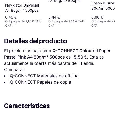
A4 90g/m² 500pcs
Epson Busines
Navigator Universal
80g/m² 500pc
A4 80g/m² 500pcs
6,49 €
6,44 €
8,06 €
O 3 pagos de 2,16 € TAE
O 3 pagos de 2,14 € TAE
O 3 pagos de 2,6
0%
¹
0%
¹
0%
¹
Detalles del producto
El precio más bajo para 
Q-CONNECT Coloured Paper 
Pastel Pink A4 80g/m² 500pcs
 es 
15,50 €
. Esta es 
actualmente la oferta más barata de 1 tienda.
Comparar:
Q-CONNECT Materiales de oficina
Q-CONNECT Papeles de copia
Características