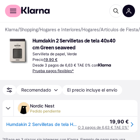
Comprar con Klarna
Para empresas
Klarna
/
Shopping
/
Hogares e Interiores
/
Hogares
/
Artículos de Fiesta
/
Humdakin 2 Servilletas de tela 40x40 
cm Green seaweed
Servilleta de papel, Verde
Precio
19,90 €
Desde 3 pagos de 6,63 € TAE 0% con
Prueba pagos flexibles*
Recomendado
El precio incluye el envío
Nordic Nest
Pedido pendiente
19,90 €
Humdakin 2 Servilletas de tela Humdakin 40x40 cm Green seaweed
O 3 pagos de 6,63 € TAE 0%
¹
¹
*Paga en 3 plazos sin intereses con Klarna. Ejemplo de pago para una