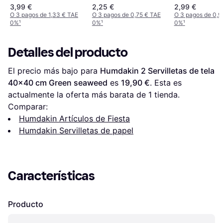
33x33 cm
Water, set de 20 33 x
St
3,99 €
2,25 €
2,99 €
33 cm
O 3 pagos de 1,33 € TAE
O 3 pagos de 0,75 € TAE
O 3 pagos de 0,9
0%
¹
0%
¹
0%
¹
Detalles del producto
El precio más bajo para 
Humdakin 2 Servilletas de tela 
40x40 cm Green seaweed
 es 
19,90 €
. Esta es 
actualmente la oferta más barata de 1 tienda.
Comparar:
Humdakin Artículos de Fiesta
Humdakin Servilletas de papel
Características
Producto