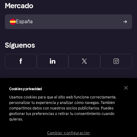
Acceso empresas
Estado operativo
Mercado
Directorio de tiendas
Configuración de privacidad
Vende con Klarna
Plataformas y socios
Política de protección al
comprador de Klarna
Tu derecho de desistimiento
España
Reclamaciones
Síguenos
Cookies y privacidad
Usamos cookies para que el sitio web funcione correctamente,
personalizar tu experiencia y analizar cómo navegas. También
compartimos datos con nuestros socios publicitarios. Puedes
gestionar tus preferencias o retirar tu consentimiento cuando
quieras.
Cambiar configuración