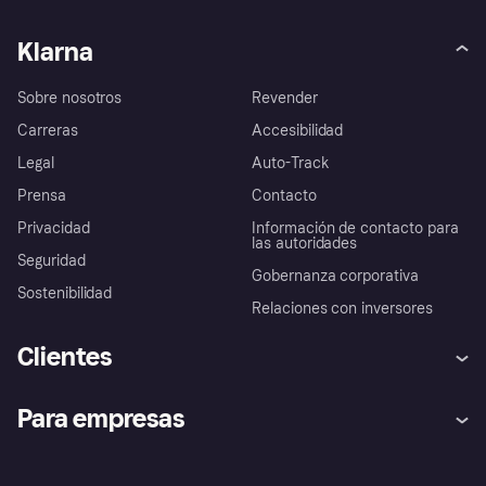
Klarna
Sobre nosotros
Revender
Carreras
Accesibilidad
Legal
Auto-Track
Prensa
Contacto
Privacidad
Información de contacto para
las autoridades
Seguridad
Gobernanza corporativa
Sostenibilidad
Relaciones con inversores
Clientes
Ayuda
Promesa de protección contra
Para empresas
el fraude
Inicio de sesión
Nuestra promesa
Asistencia al comerciante
Portal de desarrolladores
Klarna app
Bienestar financiero