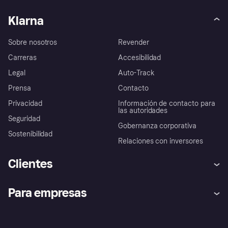
Klarna
Sobre nosotros
Revender
Carreras
Accesibilidad
Legal
Auto-Track
Prensa
Contacto
Privacidad
Información de contacto para
las autoridades
Seguridad
Gobernanza corporativa
Sostenibilidad
Relaciones con inversores
Clientes
Ayuda
Promesa de protección contra
Para empresas
el fraude
Inicio de sesión
Nuestra promesa
Asistencia al comerciante
Portal de desarrolladores
Klarna app
Bienestar financiero