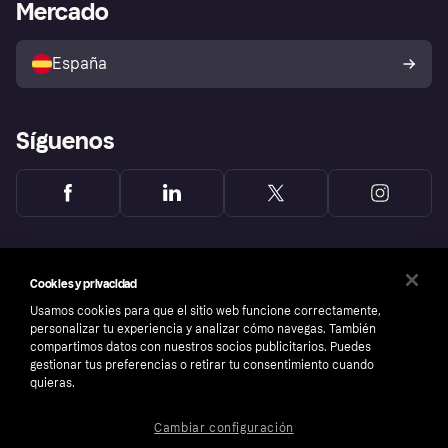
Acceso empresas
Estado operativo
Mercado
Directorio de tiendas
Configuración de privacidad
Vende con Klarna
Plataformas y socios
Política de protección al
comprador de Klarna
Tu derecho de desistimiento
España
Reclamaciones
Síguenos
Cookies y privacidad
Usamos cookies para que el sitio web funcione correctamente,
personalizar tu experiencia y analizar cómo navegas. También
compartimos datos con nuestros socios publicitarios. Puedes
gestionar tus preferencias o retirar tu consentimiento cuando
quieras.
Cambiar configuración