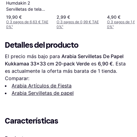
servilletas
Herbert 33x3
Humdakin 2
20-pack
Servilletas de tela
40x40 cm Green
19,90 €
2,99 €
4,90 €
seaweed
O 3 pagos de 6,63 € TAE
O 3 pagos de 0,99 € TAE
O 3 pagos de 1,6
0%
¹
0%
¹
0%
¹
Detalles del producto
El precio más bajo para 
Arabia Servilletas De Papel 
Kukkamaa 33x33 cm 20-pack Verde
 es 
6,90 €
. Esta 
es actualmente la oferta más barata de 1 tienda.
Comparar:
Arabia Artículos de Fiesta
Arabia Servilletas de papel
Características