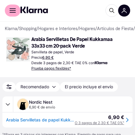
Comprar con Klarna
Para empresas
Klarna
/
Shopping
/
Hogares e Interiores
/
Hogares
/
Artículos de Fiesta
/
Arabia Servilletas De Papel Kukkamaa 
33x33 cm 20-pack Verde
Servilleta de papel, Verde
Precio
6,90 €
Desde 3 pagos de 2,30 € TAE 0% con
Prueba pagos flexibles*
Recomendado
El precio incluye el envío
Nordic Nest
6,90 € de envío
6,90 €
Arabia Servilletas de papel Kukkamaa 33x33 cm, 20-pack Verde
O 3 pagos de 2,30 € TAE 0%
¹
¹
*Paga en 3 plazos sin intereses con Klarna. Ejemplo de pago para una