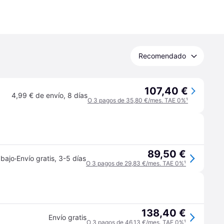
Recomendado
107,40 €
4,99 € de envío
,
8 días
O 3 pagos de 35,80 €/mes. TAE 0%
¹
89,50 €
·
 bajo
Envío gratis
,
3-5 días
O 3 pagos de 29,83 €/mes. TAE 0%
¹
138,40 €
Envío gratis
O 3 pagos de 46,13 €/mes. TAE 0%
¹