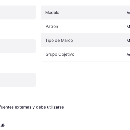
Modelo
A
Patrón
M
Tipo de Marco
M
Grupo Objetivo
A
entes externas y debe utilizarse 
uí
.