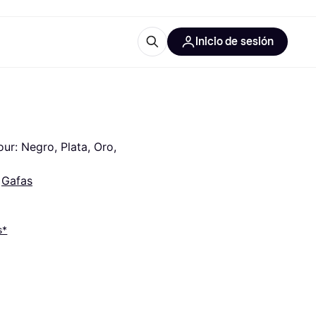
Inicio de sesión
Más información
les de oficina
Qué es Klarna?
r: Negro, Plata, Oro, 
 
Gafas
las categorías
s*