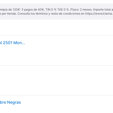
ompra de 120€: 3 pagos de 40€, TIN 0 % TAE 0 %. Plazo: 2 meses. Importe total
a por tienda. Consulta los términos y resto de condiciones en
https://www.klarna.
Ray - Ban Unisex Ray - Ban RX3636V NEW CARAVAN 2501 Monturas ópticas Metal Plata Transparente Cuadrada Normal
bre Negras