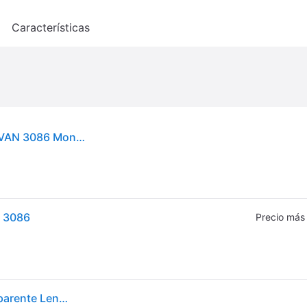
o
Características
Ray - Ban Unisex Ray - Ban RX3636V NEW CARAVAN 3086 Monturas ópticas Metal Oro Transparente Cuadrada Normal
V 3086
Precio más
Ray-Ban New Caravan Optics Negro Montura Transparente Lentes Polarizado 55-15