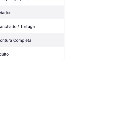
viador
anchado / Tortuga
ontura Completa
dulto