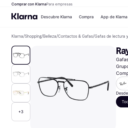
Comprar con Klarna
Para empresas
Descubre Klarna
Compra
App de Klarna
Klarna
/
Shopping
/
Belleza
/
Contactos & Gafas
/
Gafas de lectura y
Formas de pag
Tiendas
Formas de pago
MediaMarkt
Ra
Paga ahora
Shein
Paga en 3 plazos
Zalando Priv
Gafas
Paga en 30 días
Zara
Financiación
JD Sports
Grupo
Klarna en Apple 
Comp
Directorio de tie
Desde
To
+3