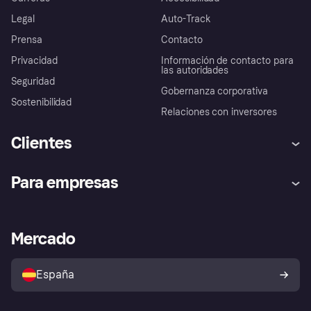
Legal
Auto-Track
Prensa
Contacto
Privacidad
Información de contacto para
las autoridades
Seguridad
Gobernanza corporativa
Sostenibilidad
Relaciones con inversores
Clientes
Ayuda
Promesa de protección contra
Para empresas
el fraude
Inicio de sesión
Nuestra promesa
Asistencia al comerciante
Portal de desarrolladores
Klarna app
Bienestar financiero
Acceso empresas
Estado operativo
Mercado
Directorio de tiendas
Configuración de privacidad
Vende con Klarna
Plataformas y socios
Política de protección al
comprador de Klarna
Tu derecho de desistimiento
España
Reclamaciones