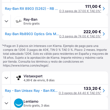
111,00 €
Ray-Ban RX 8903 (5262) - RB 8903 5262
O 3 pagos de 37,00 € TAE 0%
¹
Ray-Ban
Envío gratis
222,00 €
Ray-Ban Rb8903 Optics Gris Montura Transparente Lentes Polarizado 53-18
O 3 pagos de 74,00 € TAE 0%
¹
¹
*Paga en 3 plazos sin intereses con Klarna. Ejemplo de pago para una
compra de 120€: 3 pagos de 40€, TIN 0 % TAE 0 %. Plazo: 2 meses. Importe
total adeudado 120€. Solo es válido para residentes en España y mayores de
18 años. Sujeto a la aprobación de Klarna. Importe mínimo y máximo varía
por tienda. Consulta los términos y resto de condiciones en
https://www.klarna.com/es/legal/
.
Vistaexpert
4,99 € de envío
,
8 días
133,20 €
Ray - Ban Unisex Ray - Ban RX8903 5244 Monturas ópticas Inyectado Gris Transparente Cuadrada Normal
O 3 pagos de 44,40 € TAE 0%
¹
Lentiamo
Envío gratis
,
3 días