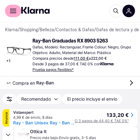
Comprar con Klarna
Para empresas
Klarna
/
Shopping
/
Belleza
/
Contactos & Gafas
/
Gafas de lectura y de
Ray-Ban Graduadas RX 8903 5263
Gafas, Modelo: Rectangular, Frame Colour: Negro, Grupo 
Objetivo: Adulto, Material del Marco: Plástico
Compara precios desde
111,00 €
a
222,00 €
+
1
Desde 3 pagos de 37,00 € TAE 0% con
Prueba pagos flexibles*
Ray-Ban
Compra en 
Recomendado
El precio incluye el envío
Vistaexpert
Anuncio
133,20 €
4,99 € de envío
,
8 días
O 3 pagos de 44,40 € TAE 0%
¹
Ray - Ban Unisex Ray - Ban RX8903 5200 Monturas ópticas Inyectado Tortuga Transparente Cuadrada Normal
Ottica It
·
Precio más bajo
Envío gratis
,
3-5 días