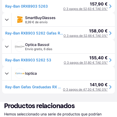
157,90 €
Ray-Ban 0RX8903 5263
O 3 pagos de 52,63 € TAE 0%
¹
SmartBuyGlasses
8,99 € de envío
158,00 €
Ray-Ban RX8903 5262 Gafas Recetadas para Hombre Azules
O 3 pagos de 52,66 € TAE 0%
¹
Optica Bassol
Envío gratis
,
6 días
155,40 €
Ray-Ban RX8903 5262 53
O 3 pagos de 51,80 € TAE 0%
¹
Ioptica
141,90 €
Ray-Ban Gafas Graduadas RX 8903 5263
O 3 pagos de 47,30 € TAE 0%
¹
Productos relacionados
Hemos seleccionado una serie de productos que podrían 