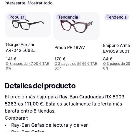
interesarte.
Mostrar todo
Popular
Tendencia
Tendencia
Giorgio Armani
Emporio Arman
Prada PR 18WV
AR7042 5063
EA1059 3001 
Recetadas para
141 €
170 €
84 €
Hombre Negras
O 3 pagos de 47,00 € TAE
O 3 pagos de 56,66 € TAE
O 3 pagos de 28,
0%
¹
0%
¹
0%
¹
Detalles del producto
El precio más bajo para 
Ray-Ban Graduadas RX 8903 
5263
 es 
111,00 €
. Esta es actualmente la oferta más 
barata entre 
8
 tiendas.
Comparar:
Ray-Ban Gafas de lectura y de ver
Ray-Ban Gafas