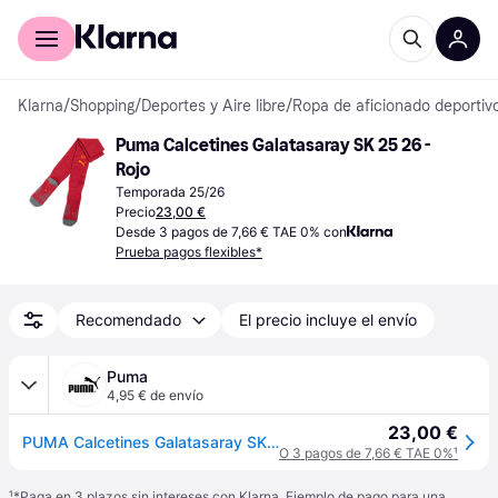
Comprar con Klarna
Para empresas
Klarna
/
Shopping
/
Deportes y Aire libre
/
Ropa de aficionado deportiv
Puma Calcetines Galatasaray SK 25 26 - 
Rojo
Temporada 25/26
Precio
23,00 €
Desde 3 pagos de 7,66 € TAE 0% con
Prueba pagos flexibles*
Recomendado
El precio incluye el envío
Puma
4,95 € de envío
23,00 €
PUMA Calcetines Galatasaray SK 25/26 para hombre, Ropa, Rojo, 39-42
O 3 pagos de 7,66 € TAE 0%
¹
¹
*Paga en 3 plazos sin intereses con Klarna. Ejemplo de pago para una