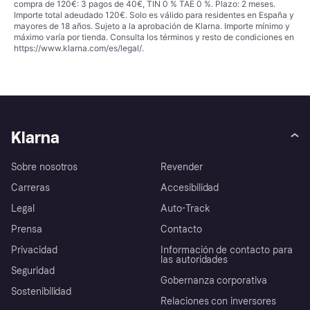
compra de 120€: 3 pagos de 40€, TIN 0 % TAE 0 %. Plazo: 2 meses.
Importe total adeudado 120€. Solo es válido para residentes en España y
mayores de 18 años. Sujeto a la aprobación de Klarna. Importe mínimo y
máximo varía por tienda. Consulta los términos y resto de condiciones en
https://www.klarna.com/es/legal/
.
Klarna
Sobre nosotros
Revender
Carreras
Accesibilidad
Legal
Auto-Track
Prensa
Contacto
Privacidad
Información de contacto para
las autoridades
Seguridad
Gobernanza corporativa
Sostenibilidad
Relaciones con inversores