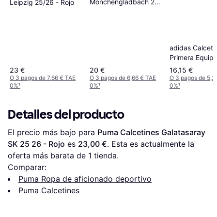
Mönchengladbach 25
Leipzig 25/26 - Rojo
26 Socks Men
adidas Calceti
Primera Equipa
España Dark B
23 €
20 €
16,15 €
O 3 pagos de 7,66 € TAE
O 3 pagos de 6,66 € TAE
O 3 pagos de 5,3
0%
¹
0%
¹
0%
¹
Detalles del producto
El precio más bajo para 
Puma Calcetines Galatasaray 
SK 25 26 - Rojo
 es 
23,00 €
. Esta es actualmente la 
oferta más barata de 1 tienda.
Comparar:
Puma Ropa de aficionado deportivo
Puma Calcetines