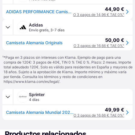
44,90 €
ADIDAS PERFORMANCE Camiseta funcional 'DFB' navy / aqua / blanco
O 3 pagos de 14,96 € TAE 0%
¹
Adidas
Envío gratis
,
3-7 días
50,00 €
Camiseta Alemania Originals
O 3 pagos de 16,66 € TAE 0%
¹
¹
*Paga en 3 plazos sin intereses con Klarna. Ejemplo de pago para una
compra de 120€: 3 pagos de 40€, TIN 0 % TAE 0 %. Plazo: 2 meses. Importe
total adeudado 120€. Solo es válido para residentes en España y mayores de
18 años. Sujeto a la aprobación de Klarna. Importe mínimo y máximo varía
por tienda. Consulta los términos y resto de condiciones en
https://www.klarna.com/es/legal/
.
Sprinter
4 días
49,99 €
Camiseta Alemania Mundial 2026 Casual Hombre Azul MKP talla 2XL
O 3 pagos de 16,66 € TAE 0%
¹
Productos relacionados