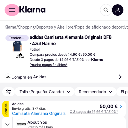
Comprar con Klarna
Para empresas
Klarna
/
Shopping
/
Deportes y Aire libre
/
Ropa de aficionado deportiv
adidas Camiseta Alemania Originals DFB 
Tendencia
- Azul Marino
Fútbol
Compara precios desde
44,90 €
a
50,00 €
Desde 3 pagos de 14,96 € TAE 0% con
Prueba pagos flexibles*
Adidas
Compra en 
Talla (Pequeña-Grande)
Recomendado
El p
Adidas
Anuncio
50,00 €
Envío gratis
,
3-7 días
O 3 pagos de 16,66 € TAE 0%
¹
Camiseta Alemania Originals
About You
Precio más bajo