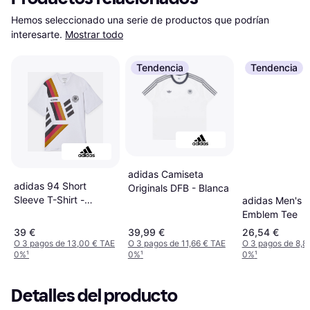
Hemos seleccionado una serie de productos que podrían 
interesarte.
Mostrar todo
Tendencia
Tendencia
adidas Camiseta
adidas 94 Short
Originals DFB - Blanca
Sleeve T-Shirt -
adidas Men's Of
Blanco
Emblem Tee
39 €
39,99 €
26,54 €
O 3 pagos de 13,00 € TAE
O 3 pagos de 11,66 € TAE
O 3 pagos de 8,8
0%
¹
0%
¹
0%
¹
Detalles del producto