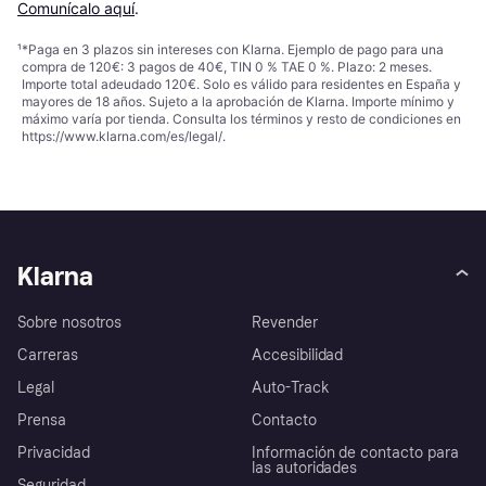
Comunícalo aquí
.
¹
*Paga en 3 plazos sin intereses con Klarna. Ejemplo de pago para una
compra de 120€: 3 pagos de 40€, TIN 0 % TAE 0 %. Plazo: 2 meses.
Importe total adeudado 120€. Solo es válido para residentes en España y
mayores de 18 años. Sujeto a la aprobación de Klarna. Importe mínimo y
máximo varía por tienda. Consulta los términos y resto de condiciones en
https://www.klarna.com/es/legal/
.
Klarna
Sobre nosotros
Revender
Carreras
Accesibilidad
Legal
Auto-Track
Prensa
Contacto
Privacidad
Información de contacto para
las autoridades
Seguridad