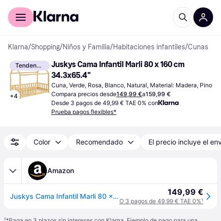
Comprar con Klarna
Para empresas
Klarna
/
Shopping
/
Niños y Familia
/
Habitaciones infantiles
/
Cunas
Juskys Cama Infantil Marli 80 x 160 cm 
Tendencia
34.3x65.4"
Cuna, Verde, Rosa, Blanco, Natural, Material: Madera, Pino
Compara precios desde
149,99 €
a
159,99 €
+
4
Desde 3 pagos de 49,99 € TAE 0% con
Prueba pagos flexibles*
Color
Recomendado
El precio incluye el en
Amazon
149,99 €
Juskys Cama Infantil Marli 80 x 160 cm con protección anticaída, somier y Techo - Cama casa de Madera Maciza para niños - Cama en Verde Menta
O 3 pagos de 49,99 € TAE 0%
¹
¹
*Paga en 3 plazos sin intereses con Klarna. Ejemplo de pago para una