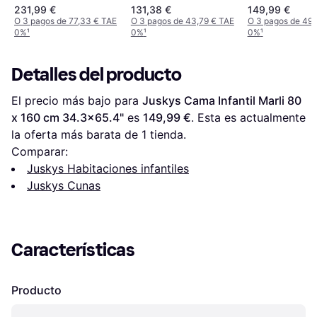
Protection Slat
De Casa Pino 120 x
65x65"
231,99 €
131,38 €
149,99 €
Frame & Roof
200 cm
O 3 pagos de 77,33 € TAE
O 3 pagos de 43,79 € TAE
O 3 pagos de 49,
34.3x65.4"
0%
¹
0%
¹
0%
¹
Detalles del producto
El precio más bajo para 
Juskys Cama Infantil Marli 80 
x 160 cm 34.3x65.4"
 es 
149,99 €
. Esta es actualmente 
la oferta más barata de 1 tienda.
Comparar:
Juskys Habitaciones infantiles
Juskys Cunas
Características
Producto