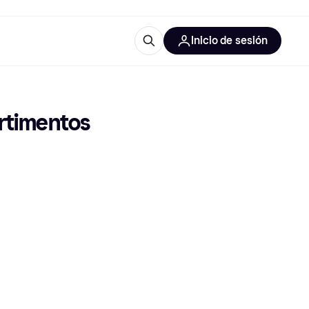
Inicio de sesión
Más información
les de oficina
Qué es Klarna?
rtimentos 
las categorías