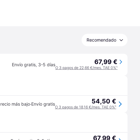
Recomendado
67,99 €
Envío gratis
,
3-5 días
O 3 pagos de 22,66 €/mes. TAE 0%
¹
54,50 €
·
recio más bajo
Envío gratis
O 3 pagos de 18,16 €/mes. TAE 0%
¹
67,99 €