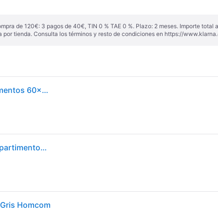
ompra de 120€: 3 pagos de 40€, TIN 0 % TAE 0 %. Plazo: 2 meses. Importe total
a por tienda. Consulta los términos y resto de condiciones en
https://www.klarna.
HOMCOM Estantería Infantil de Madera 3 Compartimentos 60x29,9x90 cm Gris
HOMCOM-Estantería de Librería Infantil, con 3 Compartimentos, 2 Cubos, Cajón y Ruedas - Blanco
l Gris Homcom