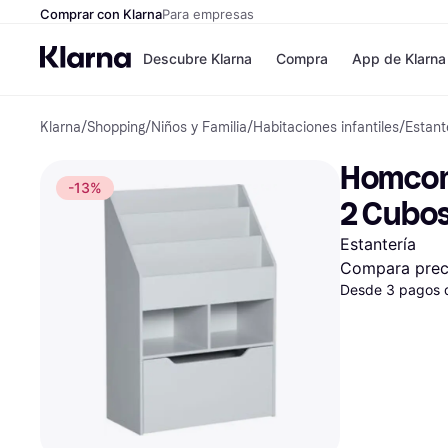
Comprar con Klarna
Para empresas
Descubre Klarna
Compra
App de Klarna
Klarna
/
Shopping
/
Niños y Familia
/
Habitaciones infantiles
/
Estant
Formas de pag
Tiendas
Formas de pago
MediaMarkt
Homcom 
Paga ahora
Shein
-13%
Paga en 3 plazos
Zalando Priv
2 Cubos
Paga en 30 días
Zara
Financiación
JD Sports
Estantería
Klarna en Apple 
Compara prec
Desde 3 pagos 
Directorio de tie