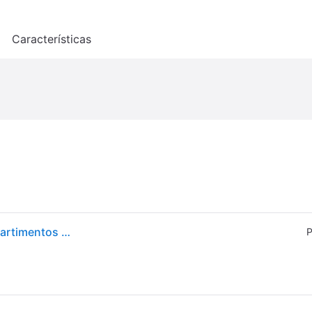
o
Características
HOMCOM Estantería Infantil de Madera con 3 Compartimentos 2 Cubos y Cajón Móvil con 4 Ruedas 60x29,9x90 cm Gris Aosom España
P