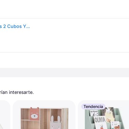
Homcom - Estantería Infantil Con 3 Compartimentos 2 Cubos Y Cajón Móvil Con 4 Ruedas Librería Infantil Para Habitación De Niños Sala De Juegos 60x29,9x90 Cm
an interesarte.
Tendencia