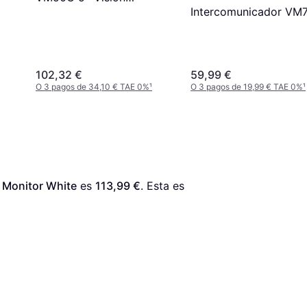
Intercomunicador VM
Nocturna, Medidor de
Temperatura, Cámara,
Batería de 2000 mAh,
Panorámica, inclinación y
102,32 €
59,99 €
Zoom Digital remotos
O 3 pagos de 34,10 € TAE 0%
¹
O 3 pagos de 19,99 € TAE 0%
¹
 Monitor White
 es 
113,99 €
. Esta es 