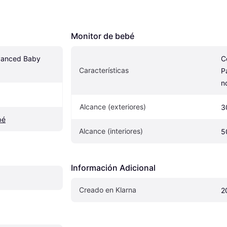
Monitor de bebé
vanced Baby 
C
Características
P
n
Alcance (exteriores)
3
bé
Alcance (interiores)
5
Información Adicional
Creado en Klarna
2