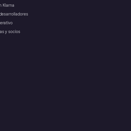
 Klarna
desarrolladores
erativo
as y socios