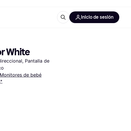
Inicio de sesión
Más información
les de oficina
Qué es Klarna?
or White
eccional, Pantalla de 
co
Monitores de bebé
s*
las categorías