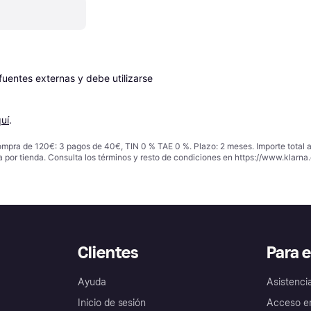
entes externas y debe utilizarse 
uí
.
ompra de 120€: 3 pagos de 40€, TIN 0 % TAE 0 %. Plazo: 2 meses. Importe total
a por tienda. Consulta los términos y resto de condiciones en
https://www.klarna.
Clientes
Para 
Ayuda
Asistenci
Inicio de sesión
Acceso e