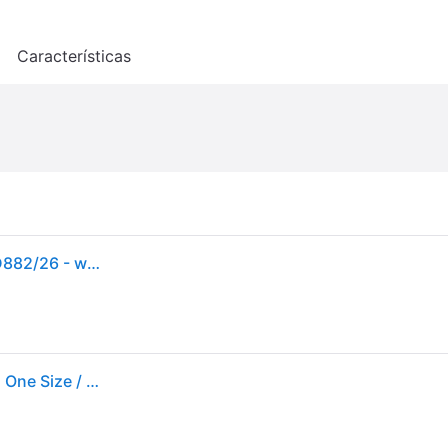
o
Características
Philips Avent Babyphone mit Kamera Advanced SCD882/26 - weiss
Philips Avent Scd882/26 Baby Monitor Beige,Blanco One Size / EU Plug 220V Niños