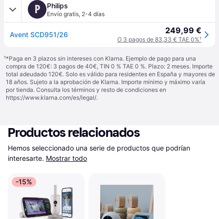
Philips
P
Envío gratis
,
2-4 días
249,99 €
Avent SCD951/26
O 3 pagos de 83,33 € TAE 0%
¹
¹
*Paga en 3 plazos sin intereses con Klarna. Ejemplo de pago para una
compra de 120€: 3 pagos de 40€, TIN 0 % TAE 0 %. Plazo: 2 meses. Importe
total adeudado 120€. Solo es válido para residentes en España y mayores de
18 años. Sujeto a la aprobación de Klarna. Importe mínimo y máximo varía
por tienda. Consulta los términos y resto de condiciones en
https://www.klarna.com/es/legal/
.
Productos relacionados
Hemos seleccionado una serie de productos que podrían 
interesarte.
Mostrar todo
-15%