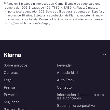
¹
*Paga en 3 plazos sin intereses con Klarna. Ejemplo de pago para una
compra de 120€: 3 pagos de 40€, TIN 0 % TAE 0 %. Plazo: 2 meses.
Importe total adeudado 120€. Solo es válido para residentes en España y
mayores de 18 años. Sujeto a la aprobación de Klarna. Importe mínimo y
máximo varía por tienda. Consulta los términos y resto de condiciones en
https://www.klarna.com/es/legal/
.
Klarna
Sobre nosotros
Revender
Carreras
Accesibilidad
Legal
Auto-Track
Prensa
Contacto
Privacidad
Información de contacto para
las autoridades
Seguridad
Gobernanza corporativa
Sostenibilidad