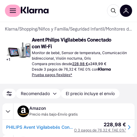
Comprar con Klarna
Para empresas
Klarna
/
Shopping
/
Niños y Familia
/
Seguridad Infantil
/
Monitores de bebé
Avent Philips Vigilabebés Conectado 
con Wi-Fi
Monitor de bebé, Sensor de temperatura, Comunicación 
bidireccional, Visión nocturna, Gris
+
1
Compara precios desde
228,98 €
a
249,99 €
Desde 3 pagos de 76,32 € TAE 0% con
Prueba pagos flexibles*
Recomendado
El precio incluye el envío
Amazon
·
Precio más bajo
Envío gratis
228,98 €
PHILIPS Avent Vigilabebés Conectado con Wi-Fi, cámara HD de Calidad, visión Nocturna por Infrarrojos, detección de llanto, Audio bidireccional, Tiempo de detección de 12 Horas en Modo Eco
O 3 pagos de 76,32 € TAE 0%
¹