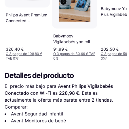
Babymoov Yoo
Plus Vigilabebé
Philips Avent Premium
Con Cámara
Connected
SCD971/26
Vigilabebés Con Vídeo
Babymoov
Inteligente 1 ud
Vigilabebés yoo roll
326,40 €
91,99 €
202,50 €
O 3 pagos de 108,80 €
O 3 pagos de 30,66 € TAE
O 3 pagos de 59,
TAE 0%
¹
0%
¹
0%
¹
Detalles del producto
El precio más bajo para 
Avent Philips Vigilabebés 
Conectado con Wi-Fi
 es 
228,98 €
. Esta es 
actualmente la oferta más barata entre 
2
 tiendas.
Comparar:
Avent Seguridad Infantil
Avent Monitores de bebé