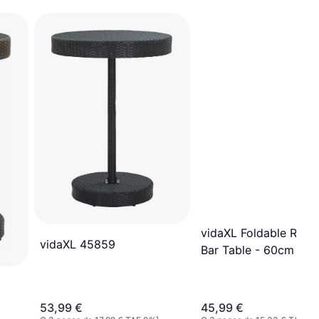
vidaXL Foldable Roun
vidaXL 45859
Bar Table - 60cm
53,99 €
45,99 €