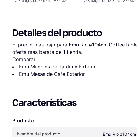
O 3 pagos de 27,97 € TAE 0%
¹
O 3 pagos de 12,82 € TAE 0%
¹
Detalles del producto
El precio más bajo para 
Emu Rio ø104cm Coffee tabl
oferta más barata de 1 tienda.
Comparar:
Emu Muebles de Jardín y Exterior
Emu Mesas de Café Exterior
Características
Producto
Nombre del producto
Emu Rio ø104cm 