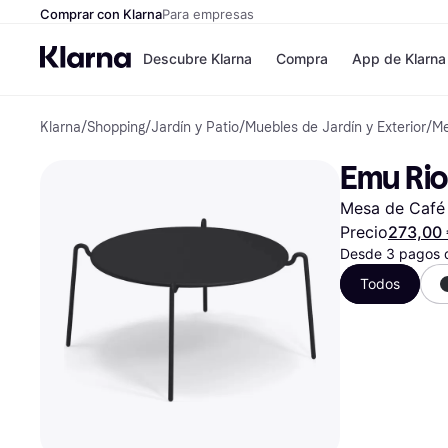
Comprar con Klarna
Para empresas
Descubre Klarna
Compra
App de Klarna
Klarna
/
Shopping
/
Jardín y Patio
/
Muebles de Jardín y Exterior
/
Me
Formas de pag
Tiendas
Formas de pago
MediaMarkt
Emu Rio
Paga ahora
Shein
Paga en 3 plazos
Zalando Priv
Mesa de Café 
Paga en 30 días
Zara
Financiación
JD Sports
Precio
273,00
Klarna en Apple 
Desde 3 pagos 
Todos
Directorio de tie