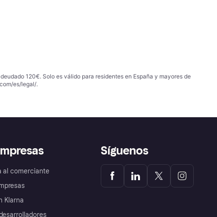
 adeudado 120€. Solo es válido para residentes en España y mayores de
com/es/legal/
.
empresas
Síguenos
a al comerciante
mpresas
 Klarna
desarrolladores