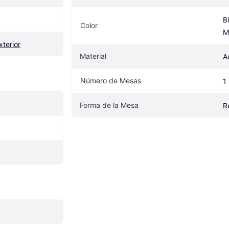
B
Color
M
terior
Material
A
Número de Mesas
1
Forma de la Mesa
R