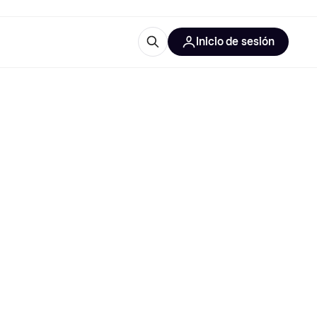
Inicio de sesión
Más información
les de oficina
Qué es Klarna?
las categorías