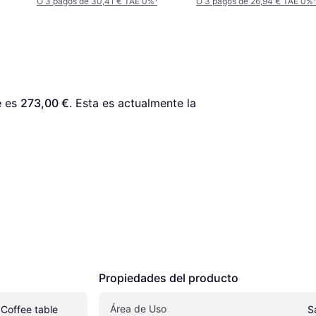
O 3 pagos de 30,41 € TAE 0%
¹
O 3 pagos de 26,94 € TAE 0%
¹
e
 es 
273,00 €
. Esta es actualmente la 
Propiedades del producto
Área de Uso
Coffee table
S