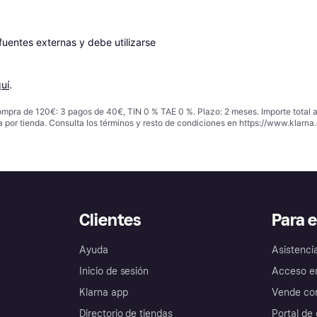
entes externas y debe utilizarse 
uí
.
ompra de 120€: 3 pagos de 40€, TIN 0 % TAE 0 %. Plazo: 2 meses. Importe total
a por tienda. Consulta los términos y resto de condiciones en
https://www.klarna.
Clientes
Para 
Ayuda
Asistenci
Inicio de sesión
Acceso e
Klarna app
Vende con
Directorio de tiendas
Portal de 