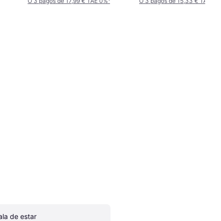
O 3 pagos de 17,99 € TAE 0%
¹
O 3 pagos de 15,33 € TAE 0%
ala de estar