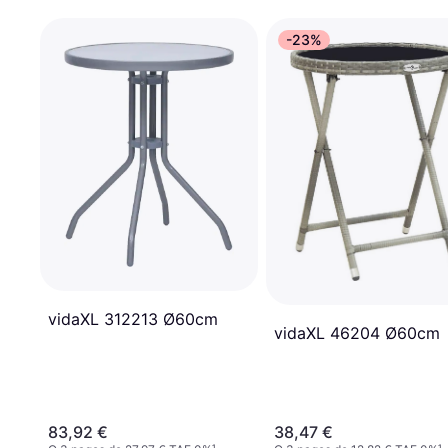
-23%
vidaXL 312213 Ø60cm
vidaXL 46204 Ø60cm
83,92 €
38,47 €