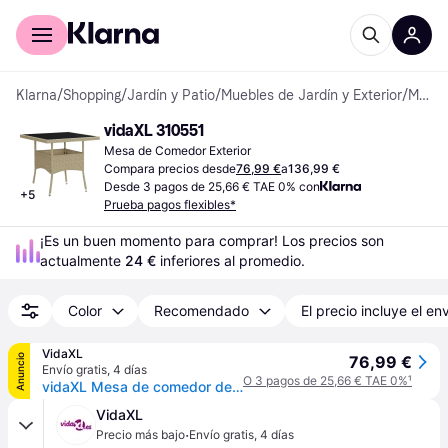
Comprar con Klarna
Para empresas
Klarna
/
Shopping
/
Jardín y Patio
/
Muebles de Jardín y Exterior
/
Mesas de Comedor Exterior
vidaXL 310551
Mesa de Comedor Exterior
Compara precios desde
76,99 €
a
136,99 €
Desde 3 pagos de 25,66 € TAE 0% con
+
5
Prueba pagos flexibles*
¡Es un buen momento para comprar! Los precios son 
actualmente 
24 €
 inferiores al promedio.
Color
Recomendado
El precio incluye el en
VidaXL
Anuncio
76,99 €
Envío gratis
,
4 días
O 3 pagos de 25,66 € TAE 0%
¹
vidaXL Mesa de comedor de jardín ratán sintético y vidrio marrón - Marrón
VidaXL
·
Precio más bajo
Envío gratis
,
4 días