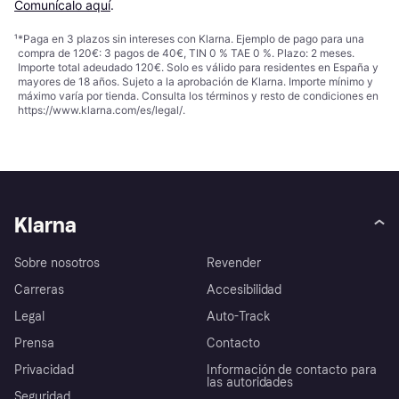
Comunícalo aquí
.
¹
*Paga en 3 plazos sin intereses con Klarna. Ejemplo de pago para una
compra de 120€: 3 pagos de 40€, TIN 0 % TAE 0 %. Plazo: 2 meses.
Importe total adeudado 120€. Solo es válido para residentes en España y
mayores de 18 años. Sujeto a la aprobación de Klarna. Importe mínimo y
máximo varía por tienda. Consulta los términos y resto de condiciones en
https://www.klarna.com/es/legal/
.
Klarna
Sobre nosotros
Revender
Carreras
Accesibilidad
Legal
Auto-Track
Prensa
Contacto
Privacidad
Información de contacto para
las autoridades
Seguridad