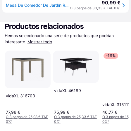
90,99 €
Mesa De Comedor De Jardín Ratán Sintético Y Vidrio Beige Vidaxl
O 3 pagos de 30,33 € TAE 0%
¹
Productos relacionados
Hemos seleccionado una serie de productos que podrían 
interesarte.
Mostrar todo
-16%
vidaXL 46189
vidaXL 316703
vidaXL 315117
77,96 €
75,99 €
46,77 €
O 3 pagos de 25,98 € TAE
O 3 pagos de 25,33 € TAE
O 3 pagos de 15,
0%
¹
0%
¹
0%
¹