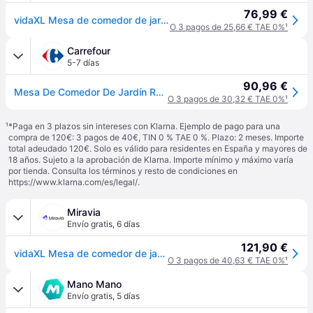
76,99 €
vidaXL Mesa de comedor de jardín ratán sintético y vidrio marrón - Marrón
O 3 pagos de 25,66 € TAE 0%
¹
Carrefour
5-7 días
90,96 €
Mesa De Comedor De Jardín Ratán Sintético Y Vidrio Beige Vidaxl
O 3 pagos de 30,32 € TAE 0%
¹
¹
*Paga en 3 plazos sin intereses con Klarna. Ejemplo de pago para una
compra de 120€: 3 pagos de 40€, TIN 0 % TAE 0 %. Plazo: 2 meses. Importe
total adeudado 120€. Solo es válido para residentes en España y mayores de
18 años. Sujeto a la aprobación de Klarna. Importe mínimo y máximo varía
por tienda. Consulta los términos y resto de condiciones en
https://www.klarna.com/es/legal/
.
Miravia
Envío gratis
,
6 días
121,90 €
vidaXL Mesa de comedor de jardín ratán sintético madera acacia negra en color Negro y marrón/Negro/Gris y más | estructura resistente ideal para salón dormitorio o estudio
O 3 pagos de 40,63 € TAE 0%
¹
Mano Mano
Envío gratis
,
5 días