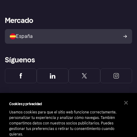
Inicio de sesión
Nuestra promesa
Asistencia al comerciante
Portal de desarrolladores
Klarna app
Bienestar financiero
Acceso empresas
Estado operativo
Mercado
Directorio de tiendas
Configuración de privacidad
Vende con Klarna
Plataformas y socios
Política de protección al
comprador de Klarna
Tu derecho de desistimiento
España
Reclamaciones
Síguenos
Cookies y privacidad
Usamos cookies para que el sitio web funcione correctamente,
personalizar tu experiencia y analizar cómo navegas. También
compartimos datos con nuestros socios publicitarios. Puedes
gestionar tus preferencias o retirar tu consentimiento cuando
quieras.