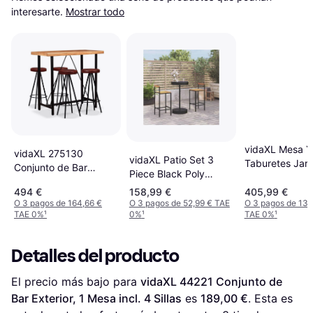
interesarte.
Mostrar todo
vidaXL Mesa Y
vidaXL 275130
vidaXL Patio Set 3
Taburetes Jard
Conjunto de Bar
Piece Black Poly
- Negro Conju
Exterior, 1 Mesa incl. 4
Rattan and Solid
Bar Exterior, 1
494 €
158,99 €
405,99 €
Sillas
Wood Acacia Conjunto
O 3 pagos de 164,66 €
O 3 pagos de 52,99 € TAE
O 3 pagos de 135
incl. 4 Sillas
TAE 0%
¹
0%
¹
TAE 0%
¹
de Bar Exterior, 1
Mesa incl. 2 Sillas
Detalles del producto
El precio más bajo para 
vidaXL 44221 Conjunto de 
Bar Exterior, 1 Mesa incl. 4 Sillas
 es 
189,00 €
. Esta es 