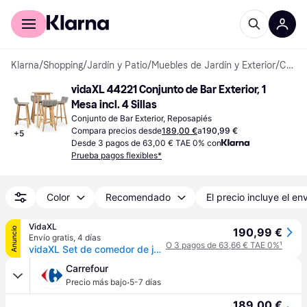
Comprar con Klarna
Para empresas
Klarna
/
Shopping
/
Jardín y Patio
/
Muebles de Jardín y Exterior
/
Conjuntos de Bar Exterior
vidaXL 44221 Conjunto de Bar Exterior, 1 
Mesa incl. 4 Sillas
Conjunto de Bar Exterior, Reposapiés
Compara precios desde
189,00 €
a
190,99 €
+
5
Desde 3 pagos de 63,00 € TAE 0% con
Prueba pagos flexibles*
Color
Recomendado
El precio incluye el en
VidaXL
Anuncio
190,99 €
Envío gratis
,
4 días
O 3 pagos de 63,66 € TAE 0%
¹
vidaXL Set de comedor de jardín 5 piezas madera maciza de acacia - Marrón
Carrefour
·
Precio más bajo
5-7 días
189,00 €