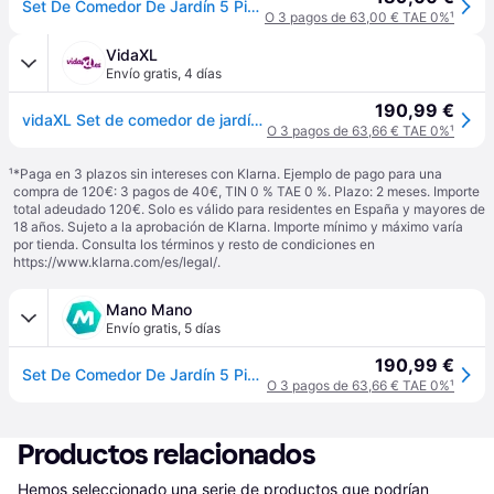
Set De Comedor De Jardín 5 Piezas Madera Maciza De Acacia Vidaxl
O 3 pagos de 63,00 € TAE 0%
¹
VidaXL
Envío gratis
,
4 días
190,99 €
vidaXL Set de comedor de jardín 5 piezas madera maciza de acacia - Marrón
O 3 pagos de 63,66 € TAE 0%
¹
¹
*Paga en 3 plazos sin intereses con Klarna. Ejemplo de pago para una
compra de 120€: 3 pagos de 40€, TIN 0 % TAE 0 %. Plazo: 2 meses. Importe
total adeudado 120€. Solo es válido para residentes en España y mayores de
18 años. Sujeto a la aprobación de Klarna. Importe mínimo y máximo varía
por tienda. Consulta los términos y resto de condiciones en
https://www.klarna.com/es/legal/
.
Mano Mano
Envío gratis
,
5 días
190,99 €
Set De Comedor De Jardín 5 Piezas Madera Maciza De Acacia Vidaxl
O 3 pagos de 63,66 € TAE 0%
¹
Productos relacionados
Hemos seleccionado una serie de productos que podrían 