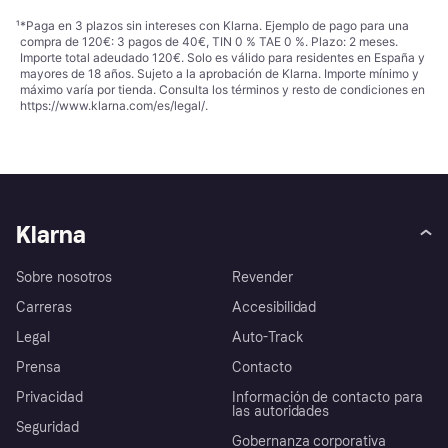
¹
*Paga en 3 plazos sin intereses con Klarna. Ejemplo de pago para una
compra de 120€: 3 pagos de 40€, TIN 0 % TAE 0 %. Plazo: 2 meses.
Importe total adeudado 120€. Solo es válido para residentes en España y
mayores de 18 años. Sujeto a la aprobación de Klarna. Importe mínimo y
máximo varía por tienda. Consulta los términos y resto de condiciones en
https://www.klarna.com/es/legal/
.
Klarna
Sobre nosotros
Revender
Carreras
Accesibilidad
Legal
Auto-Track
Prensa
Contacto
Privacidad
Información de contacto para
las autoridades
Seguridad
Gobernanza corporativa