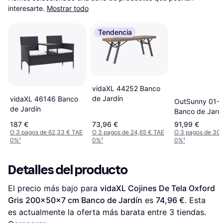
interesarte.
Mostrar todo
Tendencia
vidaXL 44252 Banco
de Jardín
vidaXL 46146 Banco
OutSunny 01-
de Jardín
Banco de Jard
187 €
73,96 €
91,99 €
O 3 pagos de 62,33 € TAE
O 3 pagos de 24,65 € TAE
O 3 pagos de 30,
0%
¹
0%
¹
0%
¹
Detalles del producto
El precio más bajo para 
vidaXL Cojines De Tela Oxford 
Gris 200x50x7 cm Banco de Jardín
 es 
74,96 €
. Esta 
es actualmente la oferta más barata entre 
3
 tiendas.