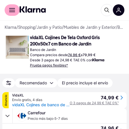
Comprar con Klarna
Para empresas
Klarna
/
Shopping
/
Jardín y Patio
/
Muebles de Jardín y Exterior
/
Bancos de Jardín
vidaXL Cojines De Tela Oxford Gris 
200x50x7 cm Banco de Jardín
Banco de Jardín
Compara precios desde
74,96 €
a
79,99 €
Desde 3 pagos de 24,98 € TAE 0% con
Prueba pagos flexibles*
Recomendado
El precio incluye el envío
VidaXL
Anuncio
74,99 €
Envío gratis
,
4 días
O 3 pagos de 24,99 € TAE 0%
¹
vidaXL Cojines de banco de jardín 2 uds tela Oxford gris 200x50x7 cm - Gris
Carrefour
·
Precio más bajo
5-7 días
74,96 €