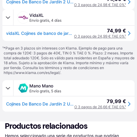
Cojines De Banco De Jardín 2 Uds Tela Oxford Gris 200x50x7 Cm Vidaxl
O 3 pagos de 24,98 € TAE 0%
¹
VidaXL
Envío gratis
,
4 días
74,99 €
vidaXL Cojines de banco de jardín 2 uds tela Oxford gris 200x50x7 cm - Gris
O 3 pagos de 24,99 € TAE 0%
¹
¹
*Paga en 3 plazos sin intereses con Klarna. Ejemplo de pago para una
compra de 120€: 3 pagos de 40€, TIN 0 % TAE 0 %. Plazo: 2 meses. Importe
total adeudado 120€. Solo es válido para residentes en España y mayores de
18 años. Sujeto a la aprobación de Klarna. Importe mínimo y máximo varía
por tienda. Consulta los términos y resto de condiciones en
https://www.klarna.com/es/legal/
.
Mano Mano
Envío gratis
,
5 días
79,99 €
Cojines De Banco De Jardín 2 Uds Tela Oxford Gris 200x50x7 Cm Vidaxl
O 3 pagos de 26,66 € TAE 0%
¹
Productos relacionados
Hemos seleccionado una serie de productos que podrían 