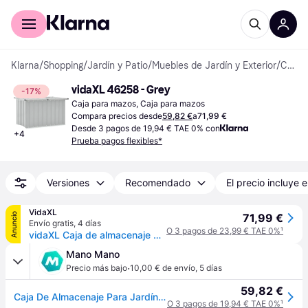
Comprar con Klarna
Para empresas
Klarna
/
Shopping
/
Jardín y Patio
/
Muebles de Jardín y Exterior
/
Cajas para mazos
vidaXL 46258 - Grey
-17%
Caja para mazos, Caja para mazos
Compara precios desde
59,82 €
a
71,99 €
Desde 3 pagos de 19,94 € TAE 0% con
+
4
Prueba pagos flexibles*
Versiones
Recomendado
El precio incluye e
VidaXL
Anuncio
71,99 €
Envío gratis
,
4 días
O 3 pagos de 23,99 € TAE 0%
¹
vidaXL Caja de almacenaje para jardín gris 109x67x65 cm - Gris
Mano Mano
·
Precio más bajo
10,00 € de envío
,
5 días
59,82 €
Caja De Almacenaje Para Jardín Gris 109x67x65 Cm Vidaxl
O 3 pagos de 19,94 € TAE 0%
¹