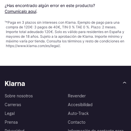
¿Has encontrado algún error en este producto? 
Comunícalo aquí
.
¹
*Paga en 3 plazos sin intereses con Klarna. Ejemplo de pago para una
compra de 120€: 3 pagos de 40€, TIN 0 % TAE 0 %. Plazo: 2 meses.
Importe total adeudado 120€. Solo es válido para residentes en España y
mayores de 18 años. Sujeto a la aprobación de Klarna. Importe mínimo y
máximo varía por tienda. Consulta los términos y resto de condiciones en
https://www.klarna.com/es/legal/
.
Klarna
Sobre nosotros
Revender
Carreras
Accesibilidad
Legal
Auto-Track
Prensa
Contacto