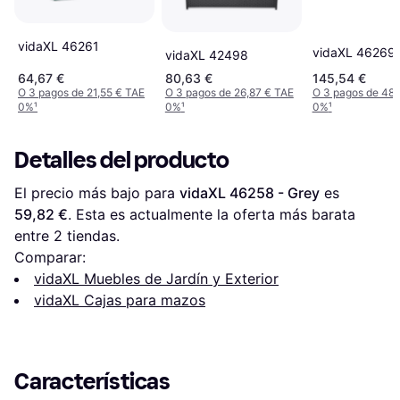
vidaXL 46261
vidaXL 46269
vidaXL 42498
64,67 €
80,63 €
145,54 €
O 3 pagos de 21,55 € TAE
O 3 pagos de 26,87 € TAE
O 3 pagos de 48,
0%
¹
0%
¹
0%
¹
Detalles del producto
El precio más bajo para 
vidaXL 46258 - Grey
 es 
59,82 €
. Esta es actualmente la oferta más barata 
entre 
2
 tiendas.
Comparar:
vidaXL Muebles de Jardín y Exterior
vidaXL Cajas para mazos
Características