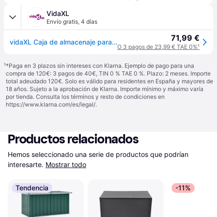
VidaXL
Envío gratis
,
4 días
71,99 €
vidaXL Caja de almacenaje para jardín gris 109x67x65 cm - Gris
O 3 pagos de 23,99 € TAE 0%
¹
¹
*Paga en 3 plazos sin intereses con Klarna. Ejemplo de pago para una
compra de 120€: 3 pagos de 40€, TIN 0 % TAE 0 %. Plazo: 2 meses. Importe
total adeudado 120€. Solo es válido para residentes en España y mayores de
18 años. Sujeto a la aprobación de Klarna. Importe mínimo y máximo varía
por tienda. Consulta los términos y resto de condiciones en
https://www.klarna.com/es/legal/
.
Productos relacionados
Hemos seleccionado una serie de productos que podrían 
interesarte.
Mostrar todo
Tendencia
-11%