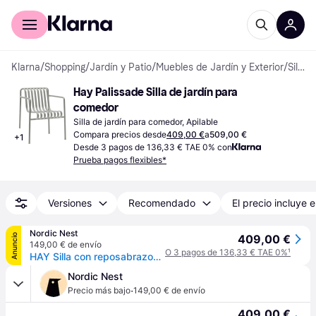
Comprar con Klarna
Para empresas
Klarna
/
Shopping
/
Jardín y Patio
/
Muebles de Jardín y Exterior
/
Sillas de Patio
Hay Palissade Silla de jardín para 
comedor
Silla de jardín para comedor, Apilable
Compara precios desde
409,00 €
a
509,00 €
+
1
Desde 3 pagos de 136,33 € TAE 0% con
Prueba pagos flexibles*
Versiones
Recomendado
El precio incluye e
Nordic Nest
Anuncio
409,00 €
149,00 € de envío
O 3 pagos de 136,33 € TAE 0%
¹
HAY Silla con reposabrazos Palissade Dining Sky grey
Nordic Nest
·
Precio más bajo
149,00 € de envío
409,00 €