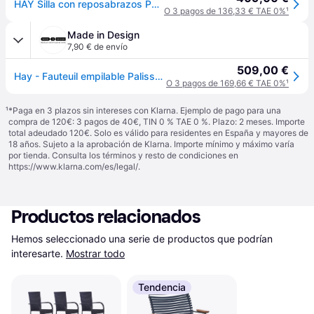
HAY Silla con reposabrazos Palissade Dining Sky grey
O 3 pagos de 136,33 € TAE 0%
¹
Made in Design
7,90 € de envío
509,00 €
Hay - Fauteuil empilable Palissade - Gris - Peinture époxy - Designer Ronan & Erwan Bouroullec
O 3 pagos de 169,66 € TAE 0%
¹
¹
*Paga en 3 plazos sin intereses con Klarna. Ejemplo de pago para una
compra de 120€: 3 pagos de 40€, TIN 0 % TAE 0 %. Plazo: 2 meses. Importe
total adeudado 120€. Solo es válido para residentes en España y mayores de
18 años. Sujeto a la aprobación de Klarna. Importe mínimo y máximo varía
por tienda. Consulta los términos y resto de condiciones en
https://www.klarna.com/es/legal/
.
Productos relacionados
Hemos seleccionado una serie de productos que podrían 
interesarte.
Mostrar todo
Tendencia