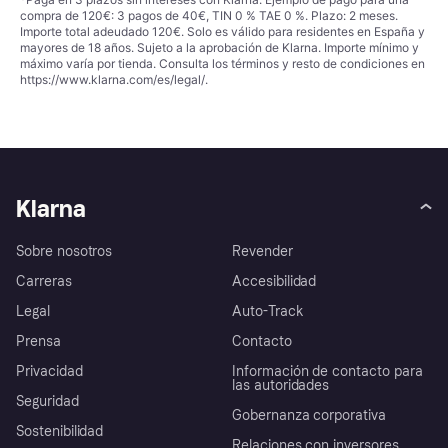
compra de 120€: 3 pagos de 40€, TIN 0 % TAE 0 %. Plazo: 2 meses.
Importe total adeudado 120€. Solo es válido para residentes en España y
mayores de 18 años. Sujeto a la aprobación de Klarna. Importe mínimo y
máximo varía por tienda. Consulta los términos y resto de condiciones en
https://www.klarna.com/es/legal/
.
Klarna
Sobre nosotros
Revender
Carreras
Accesibilidad
Legal
Auto-Track
Prensa
Contacto
Privacidad
Información de contacto para
las autoridades
Seguridad
Gobernanza corporativa
Sostenibilidad
Relaciones con inversores