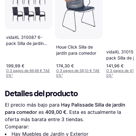
vidaXL 310087 6-
pack Silla de jardín
Houe Click Silla de
para comedor
vidaXL 310155
jardín para comedor
pack Silla de j
para comedor
199,99 €
174,30 €
141,96 €
O 3 pagos de 66,66 € TAE
O 3 pagos de 58,10 € TAE
O 3 pagos de 47,
0%
¹
0%
¹
0%
¹
Detalles del producto
El precio más bajo para 
Hay Palissade Silla de jardín 
para comedor
 es 
409,00 €
. Esta es actualmente la 
oferta más barata entre 
3
 tiendas.
Comparar:
Hay Muebles de Jardín y Exterior