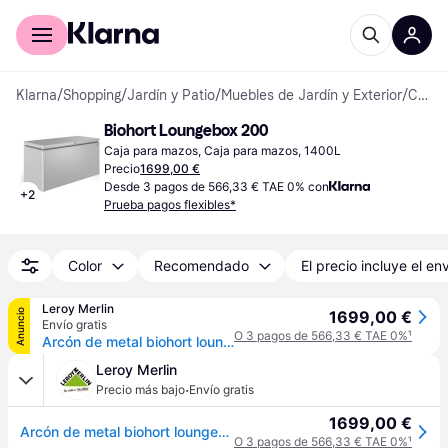
Comprar con Klarna
Para empresas
Klarna
/
Shopping
/
Jardín y Patio
/
Muebles de Jardín y Exterior
/
Cajas para mazos
Biohort Loungebox 200
Caja para mazos, Caja para mazos, 1400L
Precio
1699,00 €
Desde 3 pagos de 566,33 € TAE 0% con
+
2
Prueba pagos flexibles*
Color
Recomendado
El precio incluye el en
Leroy Merlin
Anuncio
1699,00 €
Envío gratis
O 3 pagos de 566,33 € TAE 0%
¹
Arcón de metal biohort loungebox 200 200 x 90 x 85 cm y capacidad de 1486 l
Leroy Merlin
·
Precio más bajo
Envío gratis
1699,00 €
Arcón de metal biohort loungebox 200 200 x 90 x 85 cm y capacidad de 1486 l
O 3 pagos de 566,33 € TAE 0%
¹