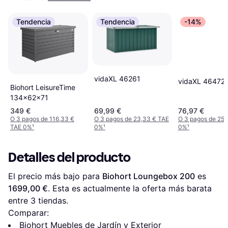
Tendencia
Tendencia
-14%
vidaXL 46261
vidaXL 46472
Biohort LeisureTime
134x62x71
349 €
69,99 €
76,97 €
O 3 pagos de 116,33 €
O 3 pagos de 23,33 € TAE
O 3 pagos de 25,
TAE 0%
¹
0%
¹
0%
¹
Detalles del producto
El precio más bajo para 
Biohort Loungebox 200
 es 
1699,00 €
. Esta es actualmente la oferta más barata 
entre 
3
 tiendas.
Comparar:
Biohort Muebles de Jardín y Exterior