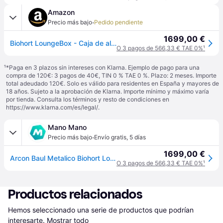
Amazon
·
Precio más bajo
Pedido pendiente
1699,00 €
Biohort LoungeBox - Caja de almacenaje (200 x 84 x 88,5 cm), color gris oscuro metálico
O 3 pagos de 566,33 € TAE 0%
¹
¹
*Paga en 3 plazos sin intereses con Klarna. Ejemplo de pago para una
compra de 120€: 3 pagos de 40€, TIN 0 % TAE 0 %. Plazo: 2 meses. Importe
total adeudado 120€. Solo es válido para residentes en España y mayores de
18 años. Sujeto a la aprobación de Klarna. Importe mínimo y máximo varía
por tienda. Consulta los términos y resto de condiciones en
https://www.klarna.com/es/legal/
.
Mano Mano
·
Precio más bajo
Envío gratis
,
5 días
1699,00 €
Arcon Baul Metalico Biohort Loungebox 200 Color Gris Cuarzo Metalizado
O 3 pagos de 566,33 € TAE 0%
¹
Productos relacionados
Hemos seleccionado una serie de productos que podrían 
interesarte.
Mostrar todo