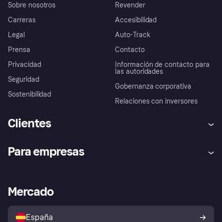
Sobre nosotros
Revender
Carreras
Accesibilidad
Legal
Auto-Track
Prensa
Contacto
Privacidad
Información de contacto para
las autoridades
Seguridad
Gobernanza corporativa
Sostenibilidad
Relaciones con inversores
Clientes
Ayuda
Promesa de protección contra
Para empresas
el fraude
Inicio de sesión
Nuestra promesa
Asistencia al comerciante
Portal de desarrolladores
Klarna app
Bienestar financiero
Acceso empresas
Estado operativo
Mercado
Directorio de tiendas
Configuración de privacidad
Vende con Klarna
Plataformas y socios
Política de protección al
comprador de Klarna
Tu derecho de desistimiento
España