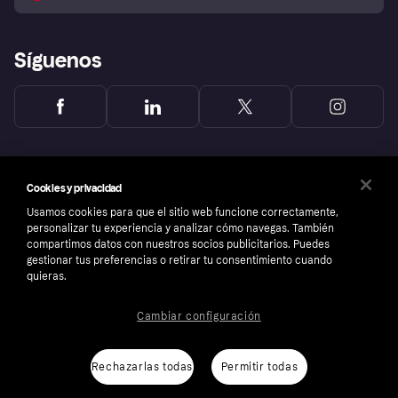
Reclamaciones
Síguenos
Cookies y privacidad
Usamos cookies para que el sitio web funcione correctamente,
personalizar tu experiencia y analizar cómo navegas. También
compartimos datos con nuestros socios publicitarios. Puedes
gestionar tus preferencias o retirar tu consentimiento cuando
quieras.
Cambiar configuración
Copyright © 2005-2026 Klarna Bank AB (publ). Sede central: Stockholm, Sweden. Todos
los derechos reservados. Klarna Bank AB (publ). Sveavägen 46, 111 34 Stockholm.
Número de empresa: 556737-0431
Rechazarlas todas
Permitir todas
Aviso Sobre Cookies
Klarna.com