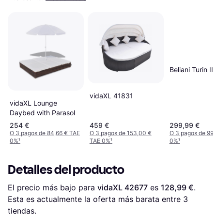
Beliani Turin II
vidaXL 41831
vidaXL Lounge
Daybed with Parasol
254 €
459 €
299,99 €
O 3 pagos de 84,66 € TAE
O 3 pagos de 153,00 €
O 3 pagos de 99,
0%
¹
TAE 0%
¹
0%
¹
Detalles del producto
El precio más bajo para 
vidaXL 42677
 es 
128,99 €
. 
Esta es actualmente la oferta más barata entre 
3
tiendas.