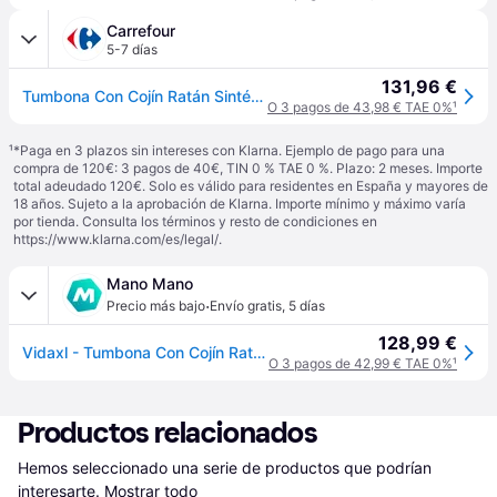
Carrefour
5-7 días
131,96 €
Tumbona Con Cojín Ratán Sintético Negro Vidaxl
O 3 pagos de 43,98 € TAE 0%
¹
¹
*Paga en 3 plazos sin intereses con Klarna. Ejemplo de pago para una
compra de 120€: 3 pagos de 40€, TIN 0 % TAE 0 %. Plazo: 2 meses. Importe
total adeudado 120€. Solo es válido para residentes en España y mayores de
18 años. Sujeto a la aprobación de Klarna. Importe mínimo y máximo varía
por tienda. Consulta los términos y resto de condiciones en
https://www.klarna.com/es/legal/
.
Mano Mano
·
Precio más bajo
Envío gratis
,
5 días
128,99 €
Vidaxl - Tumbona Con Cojín Ratán Sintético Marrón
O 3 pagos de 42,99 € TAE 0%
¹
Productos relacionados
Hemos seleccionado una serie de productos que podrían 
interesarte.
Mostrar todo