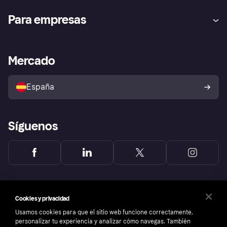
Ayuda
Promesa de protección contra
Para empresas
el fraude
Inicio de sesión
Nuestra promesa
Asistencia al comerciante
Portal de desarrolladores
Klarna app
Bienestar financiero
Acceso empresas
Estado operativo
Mercado
Directorio de tiendas
Configuración de privacidad
Vende con Klarna
Plataformas y socios
Política de protección al
comprador de Klarna
Tu derecho de desistimiento
España
Reclamaciones
Síguenos
Cookies y privacidad
Usamos cookies para que el sitio web funcione correctamente,
personalizar tu experiencia y analizar cómo navegas. También