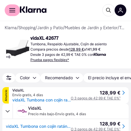
Comprar con Klarna
Para empresas
Klarna
/
Shopping
/
Jardín y Patio
/
Muebles de Jardín y Exterior
/
Tumbonas
vidaXL 42677
Tumbona, Respaldo Ajustable, Cojín de asiento
Compara precios desde
128,99 €
a
141,99 €
Desde 3 pagos de 42,99 € TAE 0% con
+
6
Prueba pagos flexibles*
Color
Recomendado
El precio incluye el en
VidaXL
Anuncio
128,99 €
Envío gratis
,
4 días
O 3 pagos de 42,99 € TAE 0%
¹
vidaXL Tumbona con cojín ratán sintético marrón - Marrón
VidaXL
·
Precio más bajo
Envío gratis
,
4 días
128,99 €
vidaXL Tumbona con cojín ratán sintético marrón - Marrón
O 3 pagos de 42,99 € TAE 0%
¹