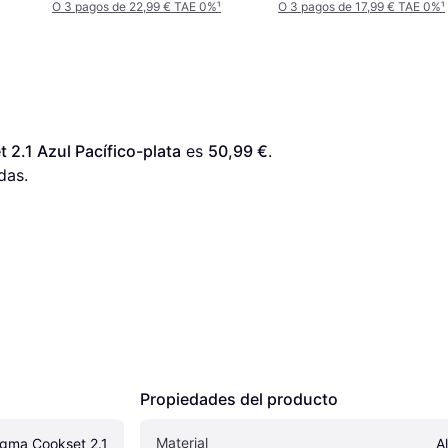
O 3 pagos de 22,99 € TAE 0%
¹
O 3 pagos de 17,99 € TAE 0%
¹
2.1 Azul Pacífico-plata
 es 
50,99 €
. 
das.
Propiedades del producto
Material
gma Cookset 2.1 
A