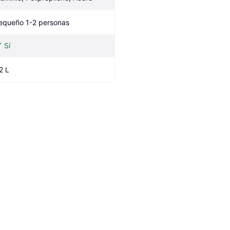
equeño 1-2 personas
Sí
2 L