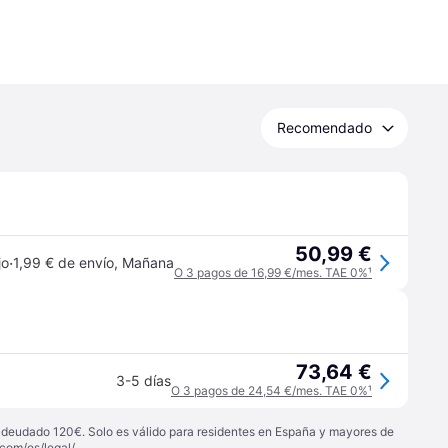
Recomendado
50,99 €
·
jo
1,99 € de envío
,
Mañana
O 3 pagos de 16,99 €/mes. TAE 0%
¹
73,64 €
3-5 días
O 3 pagos de 24,54 €/mes. TAE 0%
¹
 adeudado 120€. Solo es válido para residentes en España y mayores de
com/es/legal/
.