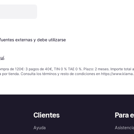
entes externas y debe utilizarse 
uí
.
ompra de 120€: 3 pagos de 40€, TIN 0 % TAE 0 %. Plazo: 2 meses. Importe total
a por tienda. Consulta los términos y resto de condiciones en
https://www.klarna.
Clientes
Para 
Ayuda
Asistenci