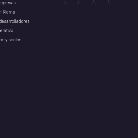
mpresas
 Klarna
desarrolladores
erativo
as y socios