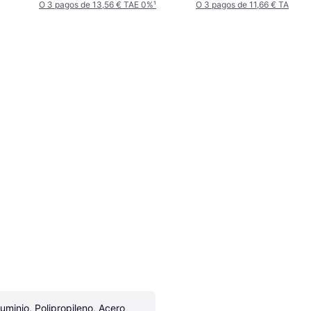
O 3 pagos de 13,56 € TAE 0%
¹
O 3 pagos de 11,66 € TAE 0%
¹
luminio, Polipropileno, Acero