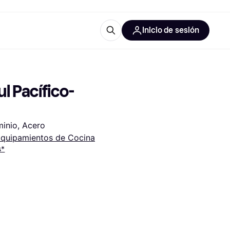
Inicio de sesión
Más información
les de oficina
Qué es Klarna?
l Pacífico-
minio, Acero
quipamientos de Cocina
s*
las categorías