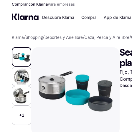
Comprar con Klarna
Para empresas
Descubre Klarna
Compra
App de Klarna
Klarna
/
Shopping
/
Deportes y Aire libre
/
Caza, Pesca y Aire libre
/
Formas de pag
Tiendas
Formas de pago
MediaMarkt
Sea
Paga ahora
Shein
Paga en 3 plazos
Zalando Priv
pl
Paga en 30 días
Zara
Financiación
JD Sports
Fijo,
Klarna en Apple 
Comp
Desde
Directorio de tie
+2