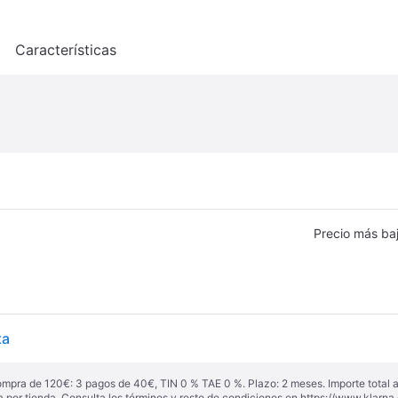
o
Características
Precio más ba
ta
ompra de 120€: 3 pagos de 40€, TIN 0 % TAE 0 %. Plazo: 2 meses. Importe total
a por tienda. Consulta los términos y resto de condiciones en
https://www.klarna.