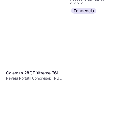
8,99 €
O 3 pagos de 2,99 € TAE 0%
¹
Tendencia
3 tiendas
Coleman 28QT Xtreme 26L
Nevera Portátil Compresor, TPU
(Poliuretano Termoplástico)