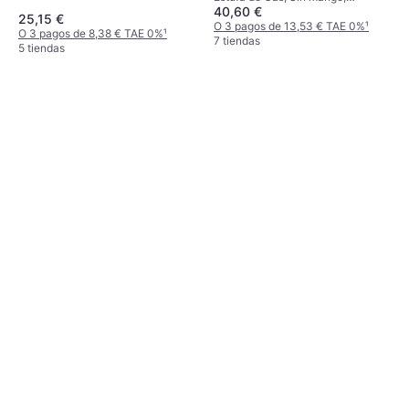
40,60 €
Potencia 2200W
25,15 €
O 3 pagos de 13,53 € TAE 0%
¹
O 3 pagos de 8,38 € TAE 0%
¹
7 tiendas
5 tiendas