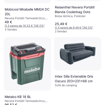
Reisenthel Nevera Portátil
Mobicool Mirabelle MM24 DC
Blanda Coolerbag Dots
20L
Bolsa térmica, Poliéster
Nevera Portátil Termoeléctrico,
49 €
Plástico
25,49 €
O 3 pagos de 16,33 € TAE 0%
¹
O 3 pagos de 8,49 € TAE 0%
¹
3 tiendas
2 tiendas
Intex Silla Extensible Gris
Oscuro 203x231x66 cm
Sofá de camping
Metabo KB 18 BL
Nevera Portátil Termoeléctrico,
96,52 €
Plástico