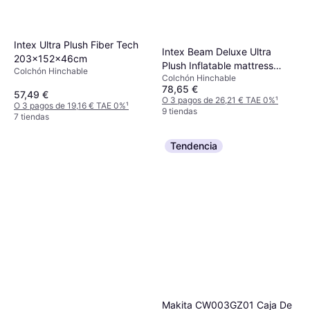
Intex Ultra Plush Fiber Tech
Intex Beam Deluxe Ultra
203x152x46cm
Plush Inflatable mattress
Colchón Hinchable
Colchón Hinchable
236x152x46cm
78,65 €
57,49 €
O 3 pagos de 26,21 € TAE 0%
¹
O 3 pagos de 19,16 € TAE 0%
¹
9 tiendas
7 tiendas
Tendencia
Makita CW003GZ01 Caja De