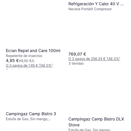
Refrigeración Y Calor 40 V 7
Nevera Portátil Compresor
L
Ecran Repel and Care 100ml
769,07 €
Repelente de insectos
O 3 pagos de 256,35 € TAE 0%
¹
4,95 €
49,50 €/L
3 tiendas
O 3 pagos de 1,65 € TAE 0%
¹
9+ tiendas
Campingaz Camp Bistro 3
Campingaz Camp Bistro DLX
Estufa de Gas, Sin mango,
Potencia 2200W, Acero
Stove
Estufa de Gas, Sin mango,