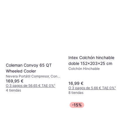
Intex Colchón hinchable
doble 152x203x25 cm
Coleman Convoy 65 QT
Colchón Hinchable
Wheeled Cooler
Nevera Portátil Compresor, Con
169,95 €
ruedas, Acero, TPU (Poliuretano
16,99 €
Termoplástico)
O 3 pagos de 56,65 € TAE 0%
¹
O 3 pagos de 5,66 € TAE 0%
¹
4 tiendas
8 tiendas
-15%