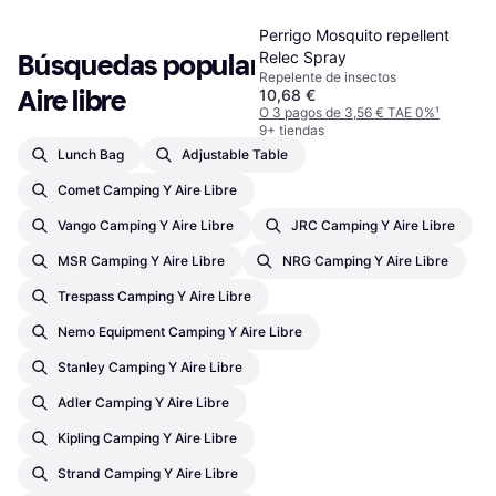
Perrigo Mosquito repellent
Relec Spray
Búsquedas populares en Camping y 
Repelente de insectos
Aire libre
10,68 €
O 3 pagos de 3,56 € TAE 0%
¹
9+ tiendas
Lunch Bag
Adjustable Table
Comet Camping Y Aire Libre
Vango Camping Y Aire Libre
JRC Camping Y Aire Libre
MSR Camping Y Aire Libre
NRG Camping Y Aire Libre
Trespass Camping Y Aire Libre
Nemo Equipment Camping Y Aire Libre
Stanley Camping Y Aire Libre
Adler Camping Y Aire Libre
Kipling Camping Y Aire Libre
Strand Camping Y Aire Libre