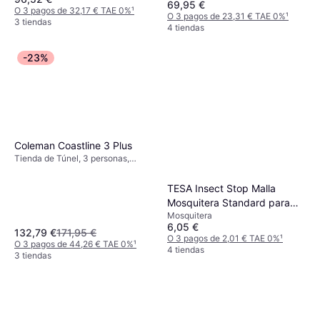
69,95 €
O 3 pagos de 32,17 € TAE 0%
¹
O 3 pagos de 23,31 € TAE 0%
¹
3 tiendas
4 tiendas
-23%
Coleman Coastline 3 Plus
Tienda de Túnel, 3 personas,
Vestíbulo, A prueba de viento,
Ventilación, Área de dormir
TESA Insect Stop Malla
separada
Mosquitera Standard para
Mosquitera
Ventanas 55671-00021
6,05 €
132,79 €
171,95 €
O 3 pagos de 2,01 € TAE 0%
¹
O 3 pagos de 44,26 € TAE 0%
¹
4 tiendas
3 tiendas