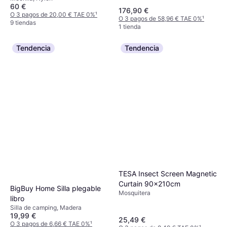
60 €
176,90 €
O 3 pagos de 20,00 € TAE 0%
¹
O 3 pagos de 58,96 € TAE 0%
¹
9 tiendas
1 tienda
Tendencia
Tendencia
TESA Insect Screen Magnetic
Curtain 90x210cm
BigBuy Home Silla plegable
Mosquitera
libro
Silla de camping, Madera
19,99 €
25,49 €
O 3 pagos de 6,66 € TAE 0%
¹