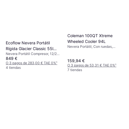
Coleman 100QT Xtreme
Wheeled Cooler 94L
Ecoflow Nevera Portátil
Nevera Portátil, Con ruedas,
Rígida Glacier Classic 55l
Polietileno
Nevera Portátil Compresor, 12/24
Grey
849 €
V, Con conexión USB incorporada,
159,94 €
Potencia 55W
O 3 pagos de 283,00 € TAE 0%
¹
O 3 pagos de 53,31 € TAE 0%
¹
4 tiendas
7 tiendas