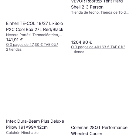
VEVOR Rooftop Tent Hard
Shell 2-3 Person
Tienda de techo, Tienda de Toldo,
Tienda 4 Estaciones
Einhell TE-COL 18/27 Li-Solo
PXC Cool Box 27L Red/Black
Nevera Portátil Termoeléctrico,
141,91 €
12/230 V, Compartimento
1204,90 €
congelador, Plástico
O 3 pagos de 47,30 € TAE 0%
¹
O 3 pagos de 401,63 € TAE 0%
¹
2 tiendas
1 tienda
Intex Dura-Beam Plus Deluxe
Pillow 191x99x42cm
Coleman 28QT Performance
Colchón Hinchable
Wheeled Cooler