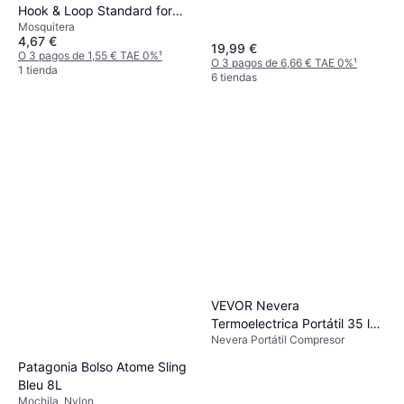
Hook & Loop Standard for
Mosquitera
Windows 100cm x 100cm
4,67 €
19,99 €
O 3 pagos de 1,55 € TAE 0%
¹
O 3 pagos de 6,66 € TAE 0%
¹
1 tienda
6 tiendas
VEVOR Nevera
Termoelectrica Portátil 35 l
Nevera Portátil Compresor
Nevera de Viaje para Coche
Nevera Portátil Electrica de
Patagonia Bolso Atome Sling
Viaje para Coche Mini
Bleu 8L
Refrigerador para Coche
Mochila, Nylon