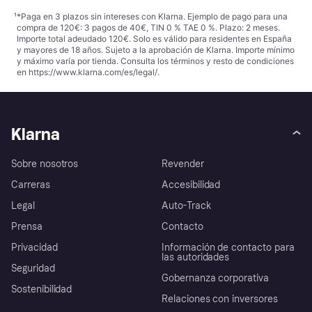
¹
*Paga en 3 plazos sin intereses con Klarna. Ejemplo de pago para una
compra de 120€: 3 pagos de 40€, TIN 0 % TAE 0 %. Plazo: 2 meses.
Importe total adeudado 120€. Solo es válido para residentes en España
y mayores de 18 años. Sujeto a la aprobación de Klarna. Importe mínimo
y máximo varía por tienda. Consulta los términos y resto de condiciones
en
https://www.klarna.com/es/legal/
.
Klarna
Sobre nosotros
Revender
Carreras
Accesibilidad
Legal
Auto-Track
Prensa
Contacto
Privacidad
Información de contacto para
las autoridades
Seguridad
Gobernanza corporativa
Sostenibilidad
Relaciones con inversores