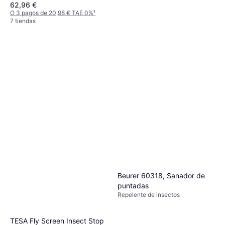
62,96 €
O 3 pagos de 20,98 € TAE 0%
¹
7 tiendas
Hermes Arzneimittel GmbH
Anti Brumm Ultra Tropical
Repelente de insectos
Spray
31,10 €
207,33 €/L
O 3 pagos de 10,36 € TAE 0%
¹
1 tienda
Beurer 60318, Sanador de
puntadas
Repelente de insectos
TESA Fly Screen Insect Stop