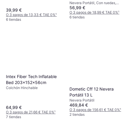
Nevera Portátil, Con ruedas,
56,99 €
Polipropileno
39,99 €
O 3 pagos de 18,99 € TAE 0%
¹
O 3 pagos de 13,33 € TAE 0%
¹
6 tiendas
6 tiendas
Intex Fiber Tech Inflatable
Bed 203x152x56cm
Colchón Hinchable
Dometic Cff 12 Nevera
Portátil 13 L
Nevera Portátil
469,84 €
64,99 €
O 3 pagos de 156,61 € TAE 0%
¹
O 3 pagos de 21,66 € TAE 0%
¹
2 tiendas
7 tiendas