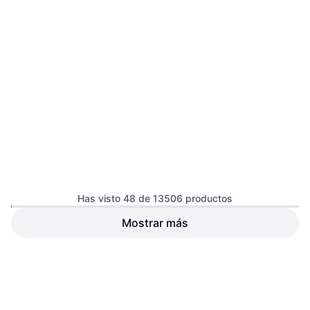
Has visto 48 de 13506 productos
Piz Buin Relec pulsera
antimosquitos negra con
Mostrar más
citronela 1 u
7,11 €
8,99 €
O 3 pagos de 2,37 € TAE 0%
¹
9+ tiendas
1
2
3
...
143
...
282