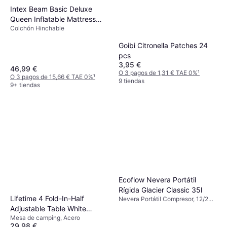
Intex Beam Basic Deluxe
Queen Inflatable Mattress
Colchón Hinchable
64136ND
Goibi Citronella Patches 24
pcs
3,95 €
46,99 €
O 3 pagos de 1,31 € TAE 0%
¹
O 3 pagos de 15,66 € TAE 0%
¹
9 tiendas
9+ tiendas
Ecoflow Nevera Portátil
Rígida Glacier Classic 35l
Lifetime 4 Fold-In-Half
Nevera Portátil Compresor, 12/24
V, Con conexión USB incorporada
Adjustable Table White
Mesa de camping, Acero
Granite
29,98 €