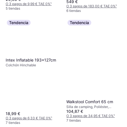
549 €
O 3 pagos de 9,99 € TAE 0%
¹
O 3 pagos de 183,00 € TAE 0%
¹
5 tiendas
6 tiendas
Tendencia
Tendencia
Intex Inflatable 193x127cm
Colchón Hinchable
Walkstool Comfort 65 cm
Silla de camping, Poliéster,
104,87 €
Aluminio
18,99 €
O 3 pagos de 34,95 € TAE 0%
¹
O 3 pagos de 6,33 € TAE 0%
¹
7 tiendas
7 tiendas