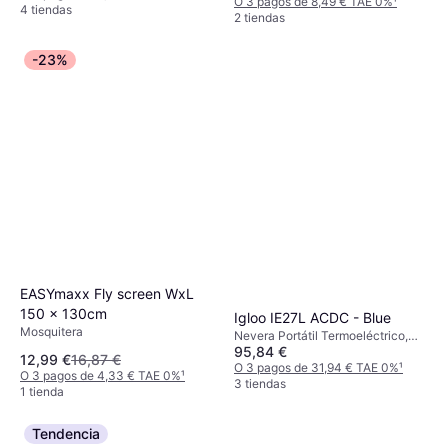
O 3 pagos de 8,49 € TAE 0%
¹
4 tiendas
2 tiendas
-23%
EASYmaxx Fly screen WxL
150 x 130cm
Igloo IE27L ACDC - Blue
Mosquitera
Nevera Portátil Termoeléctrico,
95,84 €
12/230 V, Polipropileno, Plástico
12,99 €
16,87 €
O 3 pagos de 31,94 € TAE 0%
¹
O 3 pagos de 4,33 € TAE 0%
¹
3 tiendas
1 tienda
Tendencia