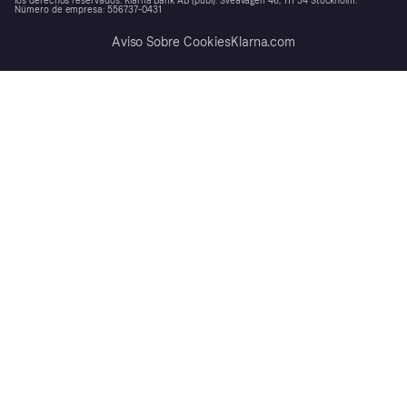
los derechos reservados. Klarna Bank AB (publ). Sveavägen 46, 111 34 Stockholm.
Número de empresa: 556737-0431
Aviso Sobre Cookies
Klarna.com