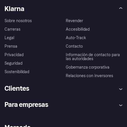
Klarna
Sobre nosotros
Revender
Carreras
Accesibilidad
Legal
Auto-Track
Prensa
Contacto
Privacidad
Información de contacto para
las autoridades
Seguridad
Gobernanza corporativa
Sostenibilidad
Relaciones con inversores
Clientes
Ayuda
Promesa de protección contra
Para empresas
el fraude
Inicio de sesión
Nuestra promesa
Asistencia al comerciante
Portal de desarrolladores
Klarna app
Bienestar financiero
Acceso empresas
Estado operativo
Directorio de tiendas