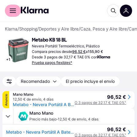
Comprar con Klarna
Para empresas
Klarna
/
Shopping
/
Deportes y Aire libre
/
Caza, Pesca y Aire libre
/
Camp
Metabo KB 18 BL
Nevera Portátil Termoeléctrico, Plástico
Compara precios desde
96,52 €
a
155,90 €
Desde 3 pagos de 32,17 € TAE 0% con
+
1
Prueba pagos flexibles*
Recomendado
El precio incluye el envío
Mano Mano
Anuncio
96,52 €
12,50 € de envío
,
4 días
O 3 pagos de 32,17 € TAE 0%
¹
Metabo - Nevera Portátil A Batería Kb 18 Bl – 600791850 – 18 V – Caja Frigorífica Bloqueable Con Función De Mantenimiento De Calor – Con Abrebotellas Y Motor Brushless – Sin Batería Ni Cargador
Mano Mano
·
Precio más bajo
12,50 € de envío
,
4 días
96,52 €
Metabo - Nevera Portátil A Batería Kb 18 Bl – 600791850 – 18 V – Caja Frigorífica Bloqueable Con Función De Mantenimiento De Calor – Con Abrebotellas Y Motor Brushless – Sin Batería Ni Cargador
O 3 pagos de 32,17 € TAE 0%
¹