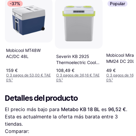
-37%
Popular
Mobicool MT48W
Mobicool Mirab
AC/DC 48L
Severin KB 2925
MM24 DC 20L
Thermoelectric Cool
Box 25L
159 €
108,49 €
49 €
O 3 pagos de 53,00 € TAE
O 3 pagos de 36,16 € TAE
O 3 pagos de 16,
0%
¹
0%
¹
0%
¹
Detalles del producto
El precio más bajo para 
Metabo KB 18 BL
 es 
96,52 €
. 
Esta es actualmente la oferta más barata entre 
3
tiendas.
Comparar: