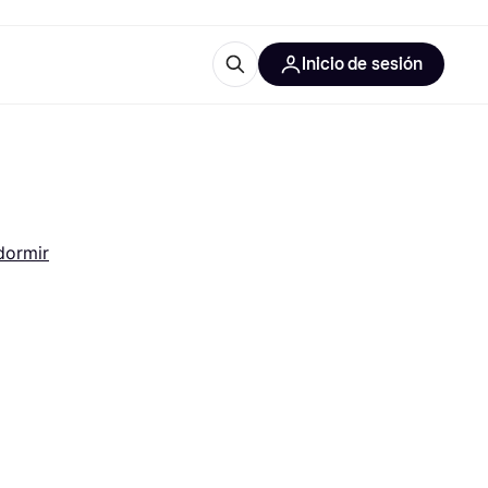
Inicio de sesión
Más información
les de oficina
Qué es Klarna?
dormir
las categorías