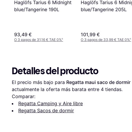
Haglöfs Tarius 6 Midni
Haglöfs Tarius 6 Midnight
blue/Tangerine 205L
blue/Tangerine 190L
93,49 €
101,99 €
O 3 pagos de 31,16 € TAE 0%
¹
O 3 pagos de 33,99 € TAE 0%
¹
Detalles del producto
El precio más bajo para 
Regatta maui saco de dormi
actualmente la oferta más barata entre 
4
 tiendas.
Comparar:
Regatta Camping y Aire libre
Regatta Sacos de dormir