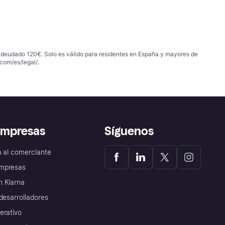
 adeudado 120€. Solo es válido para residentes en España y mayores de
com/es/legal/
.
empresas
Síguenos
a al comerciante
mpresas
 Klarna
desarrolladores
erativo