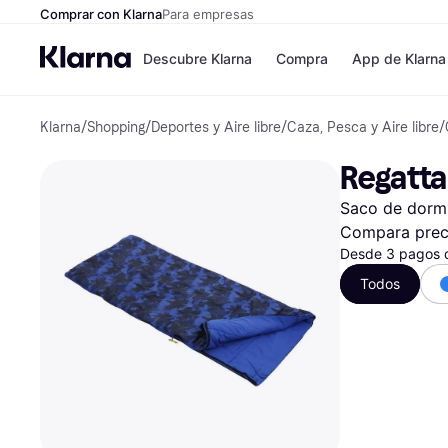
Comprar con Klarna
Para empresas
Descubre Klarna
Compra
App de Klarna
Klarna
/
Shopping
/
Deportes y Aire libre
/
Caza, Pesca y Aire libre
/
Formas de pag
Tiendas
Formas de pago
MediaMarkt
Regatta
Paga ahora
Shein
Paga en 3 plazos
Zalando Priv
Saco de dormi
Paga en 30 días
Zara
Financiación
JD Sports
Compara prec
Klarna en Apple 
Desde 3 pagos 
Todos
Directorio de tie