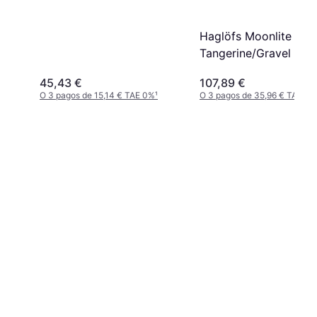
Haglöfs Moonlite -1
Tangerine/Gravel gre
190L
45,43 €
107,89 €
O 3 pagos de 15,14 € TAE 0%
¹
O 3 pagos de 35,96 € TAE 0%