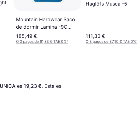
ght
Haglöfs Musca -5
Mountain Hardwear Saco
de dormir Lamina -9C
azul (Regular) Izquierda
185,49 €
111,30 €
Blue
O 3 pagos de 61,83 € TAE 0%
¹
O 3 pagos de 37,10 € TAE 0%
¹
r UNICA
 es 
19,23 €
. Esta es 