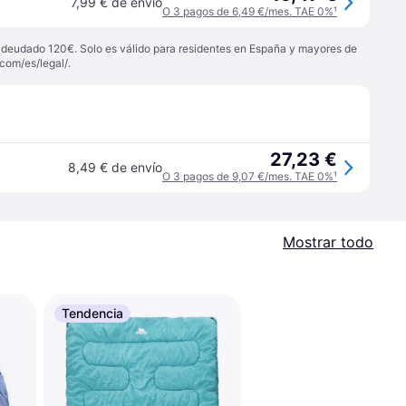
7,99 € de envío
O 3 pagos de 6,49 €/mes. TAE 0%
¹
 adeudado 120€. Solo es válido para residentes en España y mayores de
com/es/legal/
.
27,23 €
8,49 € de envío
O 3 pagos de 9,07 €/mes. TAE 0%
¹
Mostrar todo
Tendencia