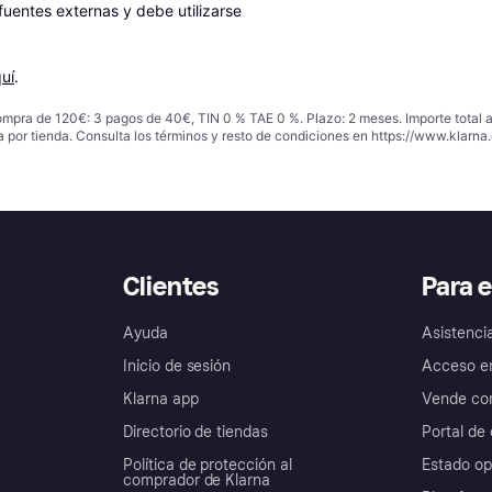
entes externas y debe utilizarse 
uí
.
ompra de 120€: 3 pagos de 40€, TIN 0 % TAE 0 %. Plazo: 2 meses. Importe total
a por tienda. Consulta los términos y resto de condiciones en
https://www.klarna.
Clientes
Para 
Ayuda
Asistenci
Inicio de sesión
Acceso e
Klarna app
Vende con
Directorio de tiendas
Portal de 
Política de protección al
Estado op
comprador de Klarna