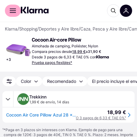
Comprar con Klarna
Para empresas
Klarna
/
Shopping
/
Deportes y Aire libre
/
Caza, Pesca y Aire libre
/
Camp
Cocoon Air-core Pillow
Almohada de camping, Poliéster, Nylon
Compara precios desde
18,99 €
a
31,90 €
Desde 3 pagos de 6,33 € TAE 0% con
+
3
Prueba pagos flexibles*
Color
Recomendado
El precio incluye el en
Trekkinn
1,99 € de envío
,
14 días
18,99 €
Cocoon Air Core Pillow Azul 28 x 38 cm
O 3 pagos de 6,33 € TAE 0%
¹
¹
*Paga en 3 plazos sin intereses con Klarna. Ejemplo de pago para una
compra de 120€: 3 pagos de 40€, TIN 0 % TAE 0 %. Plazo: 2 meses. Importe