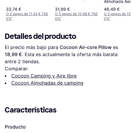
Almohada Aer
Regular, Purple
Premium Delux
33,74 €
31,99 €
46,49 €
O 3 pagos de 11,24 € TAE
O 3 pagos de 10,66 € TAE
O 3 pagos de 15,
0%
¹
0%
¹
0%
¹
Detalles del producto
El precio más bajo para 
Cocoon Air-core Pillow
 es 
18,99 €
. Esta es actualmente la oferta más barata 
entre 
2
 tiendas.
Comparar:
Cocoon Camping y Aire libre
Cocoon Almohadas de camping
Características
Producto