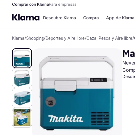
Comprar con Klarna
Para empresas
Descubre Klarna
Compra
App de Klarna
Klarna
/
Shopping
/
Deportes y Aire libre
/
Caza, Pesca y Aire libre
/
Formas de pag
Tiendas
Formas de pago
MediaMarkt
Ma
Paga ahora
Shein
Paga en 3 plazos
Zalando Priv
Never
Paga en 30 días
Zara
Financiación
JD Sports
Comp
Klarna en Apple 
Desde
Directorio de tie