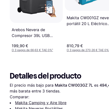
Makita CW001GZ neve
portátil 20 L Eléctrico
Azul, Blanco
Arebos Nevera de
Compresor 39L USB
Modo ECO
199,90 €
810,79 €
O 3 pagos de 66,63 € TAE 0%
¹
O 3 pagos de 270,26 € TAE 0%
Detalles del producto
El precio más bajo para 
Makita CW003GZ 7L
 es 
494,
más barata entre 
3
 tiendas.
Comparar:
Makita Camping y Aire libre
Makita Neveras Portátiles