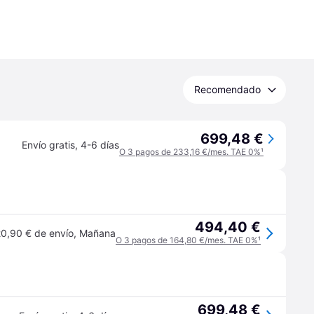
Recomendado
699,48 €
Envío gratis
,
4-6 días
O 3 pagos de 233,16 €/mes. TAE 0%
¹
494,40 €
0,90 € de envío
,
Mañana
O 3 pagos de 164,80 €/mes. TAE 0%
¹
699,48 €