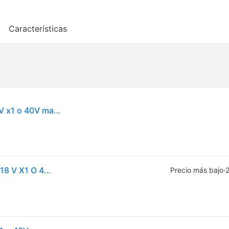
o
Características
Glacière / Estufa LXT XGT MAKITA CW003GZ 18 V x1 o 40V max x1 - Producto solo
Nevera / Estufa Portátil Lxt® Xgt® Makita Cw003gz 18 V X1 O 40v Max X1 - Solo El Producto
·
Precio más bajo
2