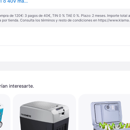
Glacière / Estufa LXT XGT MAKITA CW003GZ 18 V x1 o 40V max x1 - Producto solo
ompra de 120€: 3 pagos de 40€, TIN 0 % TAE 0 %. Plazo: 2 meses. Importe total
a por tienda. Consulta los términos y resto de condiciones en
https://www.klarna.
an interesarte.