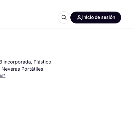
Inicio de sesión
Más información
les de oficina
Qué es Klarna?
 incorporada, Plástico
 
Neveras Portátiles
es*
las categorías