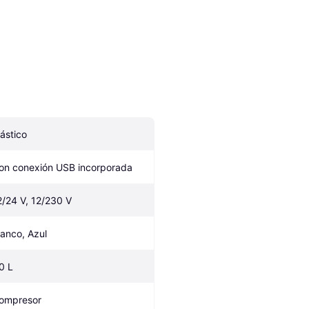
lástico
on conexión USB incorporada
2/24 V, 12/230 V
lanco, Azul
.0 L
ompresor