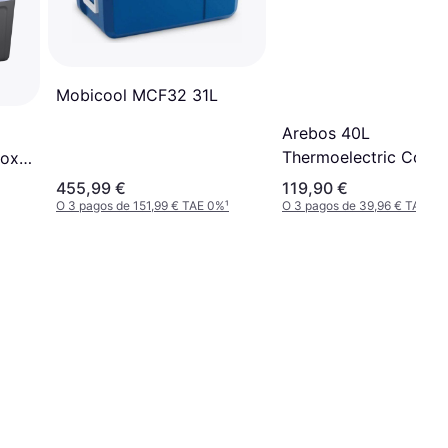
Mobicool MCF32 31L
Arebos 40L
Thermoelectric Cold 
Box
Red
455,99 €
119,90 €
O 3 pagos de 151,99 € TAE 0%
¹
O 3 pagos de 39,96 € TAE 0%