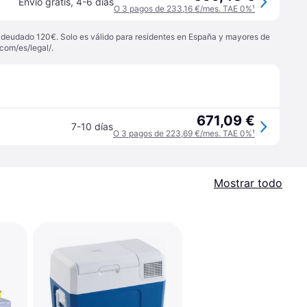
Envío gratis
,
4-6 días
O 3 pagos de 233,16 €/mes. TAE 0%
¹
 adeudado 120€. Solo es válido para residentes en España y mayores de
com/es/legal/
.
671,09 €
7-10 días
O 3 pagos de 223,69 €/mes. TAE 0%
¹
Mostrar todo