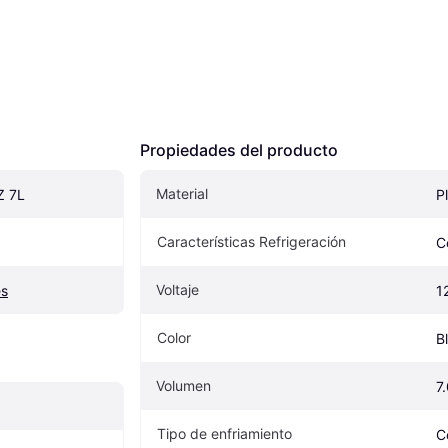
Propiedades del producto
Material
Z 7L
P
Características Refrigeración
C
Voltaje
es
1
Color
B
Volumen
7
Tipo de enfriamiento
C