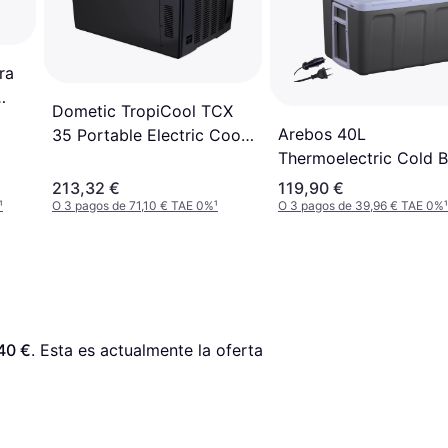
ra
Dometic TropiCool TCX
Arebos 40L
35 Portable Electric Cool
Thermoelectric Cold 
Box 33L Black/Gray
Anthracite
213,32 €
119,90 €
¹
O 3 pagos de 71,10 € TAE 0%
¹
O 3 pagos de 39,96 € TAE 0%
¹
40 €
. Esta es actualmente la oferta 