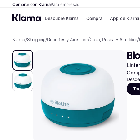
Comprar con Klarna
Para empresas
Descubre Klarna
Compra
App de Klarna
Klarna
/
Shopping
/
Deportes y Aire libre
/
Caza, Pesca y Aire libre
/
Formas de pag
Tiendas
Formas de pago
MediaMarkt
Bi
Paga ahora
Shein
Paga en 3 plazos
Zalando Priv
Linte
Paga en 30 días
Zara
Financiación
JD Sports
Comp
Klarna en Apple 
Desde
To
Directorio de tie