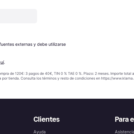
entes externas y debe utilizarse 
uí
.
ompra de 120€: 3 pagos de 40€, TIN 0 % TAE 0 %. Plazo: 2 meses. Importe total
a por tienda. Consulta los términos y resto de condiciones en
https://www.klarna.
Clientes
Para 
Ayuda
Asistenci