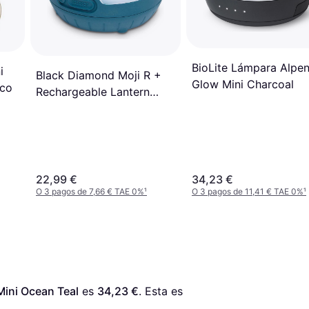
BioLite Lámpara Alpe
i
Black Diamond Moji R +
Glow Mini Charcoal
nco
Rechargeable Lantern
Azurite
22,99 €
34,23 €
O 3 pagos de 7,66 € TAE 0%
¹
O 3 pagos de 11,41 € TAE 0%
¹
Mini Ocean Teal
 es 
34,23 €
. Esta es 