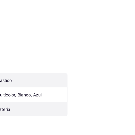
lástico
ulticolor, Blanco, Azul
atería