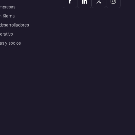
mpresas
 Klarna
desarrolladores
erativo
as y socios