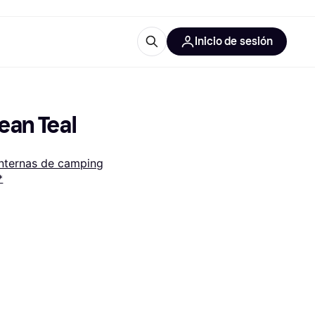
Inicio de sesión
Más información
les de oficina
Qué es Klarna?
ean Teal
internas de camping
*
las categorías