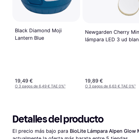
Black Diamond Moji
Newgarden Cherry Min
Lantern Blue
lámpara LED 3 ud bla
19,49 €
19,89 €
O 3 pagos de 6,49 € TAE 0%
¹
O 3 pagos de 6,63 € TAE 0%
¹
Detalles del producto
El precio más bajo para 
BioLite Lámpara Alpen Glow 
actualmente la oferta más barata entre 
5
 tiendas.