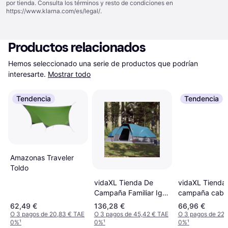
por tienda. Consulta los términos y resto de condiciones en
https://www.klarna.com/es/legal/
.
Productos relacionados
Hemos seleccionado una serie de productos que podrían 
interesarte.
Mostrar todo
Tendencia
Tendencia
Amazonas Traveler
Toldo
vidaXL Tienda De
vidaXL Tienda
Campaña Familiar Iglú
campaña caba
9 Personas
personas aper
62,49 €
136,28 €
66,96 €
Impermeable Azul
rápida azul Az
O 3 pagos de 20,83 € TAE
O 3 pagos de 45,42 € TAE
O 3 pagos de 22,
0%
¹
0%
¹
0%
¹