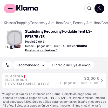
Comprar con Klarna
Para empresas
Klarna
/
Shopping
/
Deportes y Aire libre
/
Caza, Pesca y Aire libre
/
Camp
Studioking Recording Foldable Tent LS-
FF75 75x75
Precio
32,00 €
Desde 3 pagos de 10,66 € TAE 0% con
+
4
Prueba pagos flexibles*
Recomendado
El precio incluye el envío
IGLM STORE
32,00 €
18,99 € de envío
O 3 pagos de 10,66 € TAE 0%
¹
F-SYSTEM GABBIA DI LUCE 75 CM
¹
*Paga en 3 plazos sin intereses con Klarna. Ejemplo de pago para una
compra de 120€: 3 pagos de 40€, TIN 0 % TAE 0 %. Plazo: 2 meses. Importe
total adeudado 120€. Solo es válido para residentes en España y mayores de
18 años. Sujeto a la aprobación de Klarna. Importe mínimo y máximo varía