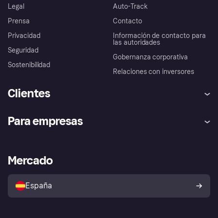
Legal
Auto-Track
Prensa
Contacto
Privacidad
Información de contacto para
las autoridades
Seguridad
Gobernanza corporativa
Sostenibilidad
Relaciones con inversores
Clientes
Ayuda
Promesa de protección contra
Para empresas
el fraude
Inicio de sesión
Nuestra promesa
Asistencia al comerciante
Portal de desarrolladores
Klarna app
Bienestar financiero
Acceso empresas
Estado operativo
Mercado
Directorio de tiendas
Configuración de privacidad
Vende con Klarna
Plataformas y socios
Política de protección al
comprador de Klarna
Tu derecho de desistimiento
España
Reclamaciones