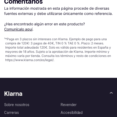
Comentarios
La información mostrada en esta página procede de diversas 
fuentes externas y debe utilizarse únicamente como referencia.

¿Has encontrado algún error en este producto? 
Comunícalo aquí
.
¹
*Paga en 3 plazos sin intereses con Klarna. Ejemplo de pago para una
compra de 120€: 3 pagos de 40€, TIN 0 % TAE 0 %. Plazo: 2 meses.
Importe total adeudado 120€. Solo es válido para residentes en España y
mayores de 18 años. Sujeto a la aprobación de Klarna. Importe mínimo y
máximo varía por tienda. Consulta los términos y resto de condiciones en
https://www.klarna.com/es/legal/
.
Klarna
Sobre nosotros
Revender
Carreras
Accesibilidad