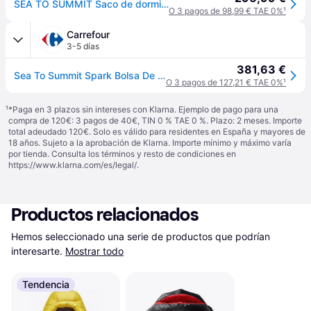
SEA TO SUMMIT Saco de dormir de plumón SPARK 7C Regular amarillo - EG
O 3 pagos de 98,99 € TAE 0%
¹
Carrefour
3-5 días
381,63 €
Sea To Summit Spark Bolsa De Maternidad Gris, Amarillo
O 3 pagos de 127,21 € TAE 0%
¹
¹
*Paga en 3 plazos sin intereses con Klarna. Ejemplo de pago para una
compra de 120€: 3 pagos de 40€, TIN 0 % TAE 0 %. Plazo: 2 meses. Importe
total adeudado 120€. Solo es válido para residentes en España y mayores de
18 años. Sujeto a la aprobación de Klarna. Importe mínimo y máximo varía
por tienda. Consulta los términos y resto de condiciones en
https://www.klarna.com/es/legal/
.
Productos relacionados
Hemos seleccionado una serie de productos que podrían 
interesarte.
Mostrar todo
Tendencia