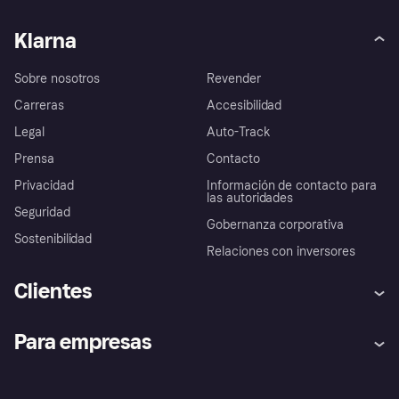
Klarna
Sobre nosotros
Revender
Carreras
Accesibilidad
Legal
Auto-Track
Prensa
Contacto
Privacidad
Información de contacto para
las autoridades
Seguridad
Gobernanza corporativa
Sostenibilidad
Relaciones con inversores
Clientes
Ayuda
Promesa de protección contra
Para empresas
el fraude
Inicio de sesión
Nuestra promesa
Asistencia al comerciante
Portal de desarrolladores
Klarna app
Bienestar financiero