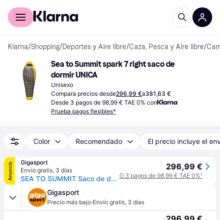
Comprar con Klarna
Para empresas
Klarna
/
Shopping
/
Deportes y Aire libre
/
Caza, Pesca y Aire libre
/
Camp
Sea to Summit spark 7 right saco de 
dormir UNICA
Unisexo
Compara precios desde
296,99 €
a
381,63 €
Desde 3 pagos de 98,99 € TAE 0% con
Prueba pagos flexibles*
Color
Recomendado
El precio incluye el en
Gigasport
Anuncio
296,99 €
Envío gratis
,
3 días
O 3 pagos de 98,99 € TAE 0%
¹
SEA TO SUMMIT Saco de dormir de plumón SPARK 7C Regular amarillo - EG
Gigasport
·
Precio más bajo
Envío gratis
,
3 días
296,99 €