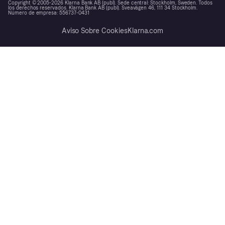
Copyright © 2005-2026 Klarna Bank AB (publ). Sede central: Stockholm, Sweden. Todos
los derechos reservados. Klarna Bank AB (publ). Sveavägen 46, 111 34 Stockholm.
Número de empresa: 556737-0431
Aviso Sobre Cookies
Klarna.com