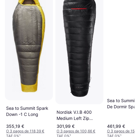
Sea to Summit
De Dormir Spa
Sea to Summit Spark
Nordisk V.I.B 400
Long Left Zip G
Down -1 C Long
Medium Left Zip
Oscuro Amarill
205cm
355,19 €
301,99 €
461,99 €
O 3 pagos de 118,39 €
O 3 pagos de 100,66 €
O 3 pagos de 153
TAE 0%
¹
TAE 0%
¹
TAE 0%
¹