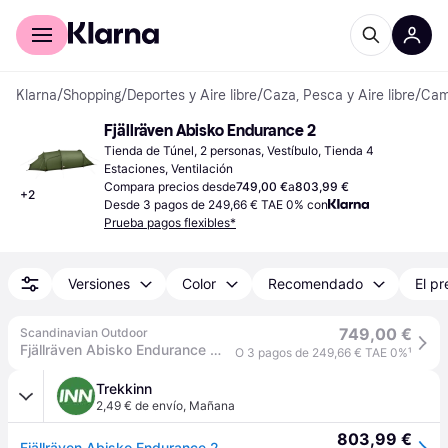
Comprar con Klarna
Para empresas
Klarna
/
Shopping
/
Deportes y Aire libre
/
Caza, Pesca y Aire libre
/
Camp
Fjällräven Abisko Endurance 2
Tienda de Túnel, 2 personas, Vestíbulo, Tienda 4 
Estaciones, Ventilación
Compara precios desde
749,00 €
a
803,99 €
+
2
Desde 3 pagos de 249,66 € TAE 0% con
Prueba pagos flexibles*
Versiones
Color
Recomendado
El pr
749,00 €
Scandinavian Outdoor
Fjällräven Abisko Endurance 2 backpacking tent
O 3 pagos de 249,66 € TAE 0%
¹
Trekkinn
2,49 € de envío
,
Mañana
803,99 €
Fjällräven Abisko Endurance 2 Tent Verde 2 Places