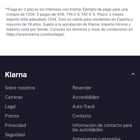
¹
*Paga en 3 plazos sin intereses con Klarna. Ejemplo de pago para una
compra de 120€: 3 pagos de 40€, TIN 0 % TAE 0 %. Plazo: 2 meses.
Importe total adeudado 120€. Solo es válido para residentes en España y
mayores de 18 años. Sujeto a la aprobación de Klarna. Importe mínimo y
máximo varía por tienda. Consulta los términos y resto de condiciones en
https://www.klarna.com/es/legal/
.
Klarna
Sobre nosotros
Revender
Carreras
Accesibilidad
Legal
Auto-Track
Prensa
Contacto
Privacidad
Información de contacto para
las autoridades
Seguridad
Gobernanza corporativa