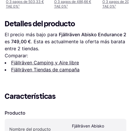
O 3 pagos de 503,33 €
O 3 pagos de 486,66 €
O 3 pagos de 202
TAE 0%
¹
TAE 0%
¹
TAE 0%
¹
Detalles del producto
El precio más bajo para 
Fjällräven Abisko Endurance 2
es 
749,00 €
. Esta es actualmente la oferta más barata 
entre 
2
 tiendas.
Comparar:
Fjällräven Camping y Aire libre
Fjällräven Tiendas de campaña
Características
Producto
Fjällräven Abisko 
Nombre del producto