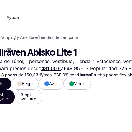
Ayuda
Camping y Aire libre
/
Tiendas de campaña
o
Compras y recompensas
Compra y compara precios
Banca
Móvil
Fotografías
Materia
Cashback
Rebajas
Tarjeta Klarna
Juegos y Entretenimiento
eSIM internacional
¿
llräven Abisko Lite 1
Directorio de tiendas
Belleza
Saldo
Teléfonos & Wearables
e
Suscripciones
Ropa
Cuentas de ahorro
Niños y Familia
a de Túnel, 1 personas, Vestíbulo, Tienda 4 Estaciones, Ven
Invita a un amigo
Juguetes
Cuenta Flex
Transportes Motorizados
Hogares e Interiores
Depósito a plazo fijo
Jardín y Patio
ara precios desde
481,00 €
a
649,95 €
·
Popularidad 
325 
E
Pay
Audio y Video
Electrodomésticos de
 3 pagos de 160,33 €/mes. TAE 0% con
Prueba pagos flexibl
Deportes y Aire libre
Cocina
dos
Beige
Azul
Verde
Informática
Electrodomésticos
ndas
Hazlo tú mismo
Libros, Películas y Música
Todas 
pl.
3 ppl.
,00 €
699,00 €