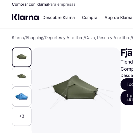
Comprar con Klarna
Para empresas
Descubre Klarna
Compra
App de Klarna
Klarna
/
Shopping
/
Deportes y Aire libre
/
Caza, Pesca y Aire libre
/
Formas de pag
Tiendas
Formas de pago
MediaMarkt
Fjä
Paga ahora
Shein
Paga en 3 plazos
Zalando Priv
Tiend
Paga en 30 días
Zara
Financiación
JD Sports
Comp
Klarna en Apple 
Desde
To
Directorio de tie
1 p
481
+3