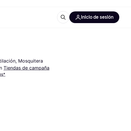
Inicio de sesión
Más información
les de oficina
Qué es Klarna?
tilación, Mosquitera
n 
Tiendas de campaña
es*
las categorías