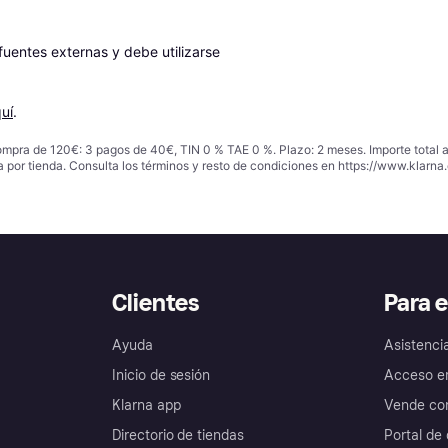
entes externas y debe utilizarse 
uí
.
ompra de 120€: 3 pagos de 40€, TIN 0 % TAE 0 %. Plazo: 2 meses. Importe total
a por tienda. Consulta los términos y resto de condiciones en
https://www.klarna.
Clientes
Para 
Ayuda
Asistenci
Inicio de sesión
Acceso e
Klarna app
Vende con
Directorio de tiendas
Portal de 