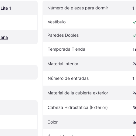
Número de plazas para dormir
Lite 1
1 
Vestíbulo
Paredes Dobles
paña
Temporada Tienda
T
Material Interior
P
Número de entradas
1
Material de la cubierta exterior
P
Cabeza Hidrostática (Exterior)
3
Color
B