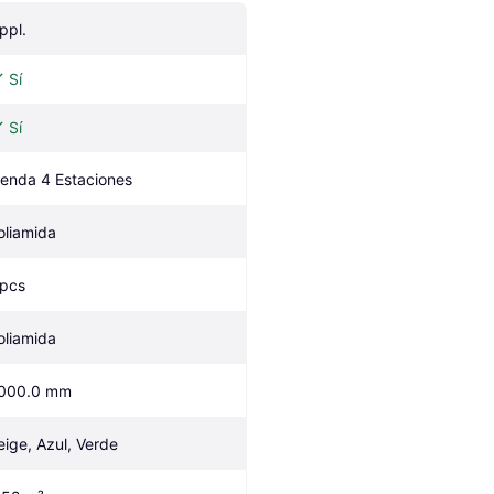
ppl.
Sí
Sí
ienda 4 Estaciones
oliamida
 pcs
oliamida
000.0 mm
eige, Azul, Verde