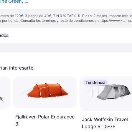
Fjallraven Abisko Lite 1 Tunnel Tent, Unisex-Adult, Pine Green, OneSize
ompra de 120€: 3 pagos de 40€, TIN 0 % TAE 0 %. Plazo: 2 meses. Importe total
a por tienda. Consulta los términos y resto de condiciones en
https://www.klarna.
cados.
an interesarte.
Tendencia
Fjällräven Polar Endurance
Jack Wolfskin Travel
3
Lodge RT 5-7P