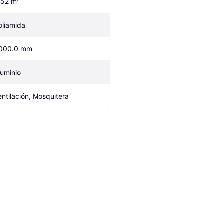
.52 m²
oliamida
000.0 mm
luminio
entilación, Mosquitera