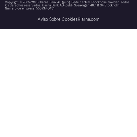
Copyright © 2005-2026 Klarna Bank AB (publ). Sede central: Stockholm, Sweden. Todos
los derechos reservados. Klarna Bank AB (publ). Sveavägen 46, 111 34 Stockholm.
Número de empresa: 556737-0431
Aviso Sobre Cookies
Klarna.com