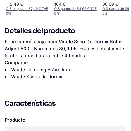
112,49 €
104 €
80,99 €
O 3 pagos de 37,49 € TAE
O 3 pagos de 34,66 € TAE
O 3 pagos de 26,
0%
¹
0%
¹
0%
¹
Detalles del producto
El precio más bajo para 
Vaude Saco De Dormir Kobel 
Adjust 500 Ii Naranja
 es 
80,99 €
. Esta es actualmente 
la oferta más barata entre 
4
 tiendas.
Comparar:
Vaude Camping y Aire libre
Vaude Sacos de dormir
Características
Producto