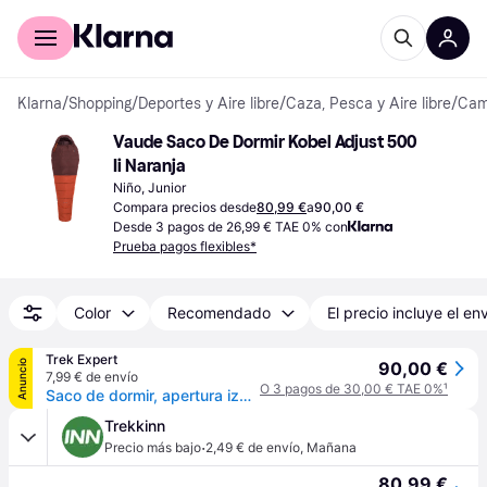
Comprar con Klarna
Para empresas
Klarna
/
Shopping
/
Deportes y Aire libre
/
Caza, Pesca y Aire libre
/
Camp
Vaude Saco De Dormir Kobel Adjust 500 
Ii Naranja
Niño, Junior
Compara precios desde
80,99 €
a
90,00 €
Desde 3 pagos de 26,99 € TAE 0% con
Prueba pagos flexibles*
Color
Recomendado
El precio incluye el en
Trek Expert
Anuncio
90,00 €
7,99 € de envío
O 3 pagos de 30,00 € TAE 0%
¹
Saco de dormir, apertura izquierda VAUDE Kobel Adjust 500 II - Orange
Trekkinn
·
Precio más bajo
2,49 € de envío
,
Mañana
80,99 €