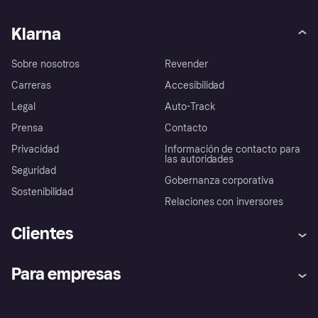
Klarna
Sobre nosotros
Revender
Carreras
Accesibilidad
Legal
Auto-Track
Prensa
Contacto
Privacidad
Información de contacto para
las autoridades
Seguridad
Gobernanza corporativa
Sostenibilidad
Relaciones con inversores
Clientes
Ayuda
Promesa de protección contra
Para empresas
el fraude
Inicio de sesión
Nuestra promesa
Asistencia al comerciante
Portal de desarrolladores
Klarna app
Bienestar financiero