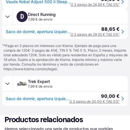
Vaude Kobel Adjust 500 Ii Sleeping Bag Naranja Regular / Left Zipper Niños
O 3 pagos de 26,99 € TAE 0%
¹
Direct Running
D
7,99 € de envío
88,65 €
Saco de dormir, apertura izquierda VAUDE Kobel Adjust 500 II - Orange
O 3 pagos de 29,55 € TAE 0%
¹
¹
*Paga en 3 plazos sin intereses con Klarna. Ejemplo de pago para una
compra de 120€: 3 pagos de 40€, TIN 0 % TAE 0 %. Plazo: 2 meses. Importe
total adeudado 120€. Solo es válido para residentes en España y mayores de
18 años. Sujeto a la aprobación de Klarna. Importe mínimo y máximo varía
por tienda. Consulta los términos y resto de condiciones en
https://www.klarna.com/es/legal/
.
Trek Expert
7,99 € de envío
90,00 €
Saco de dormir, apertura izquierda VAUDE Kobel Adjust 500 II - Orange
O 3 pagos de 30,00 € TAE 0%
¹
Productos relacionados
Hemos seleccionado una serie de productos que podrían 