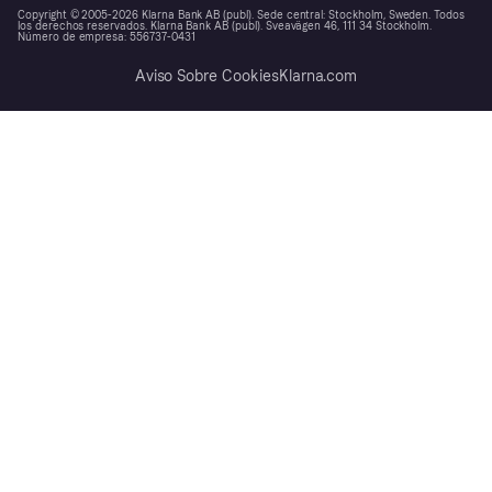
Copyright © 2005-2026 Klarna Bank AB (publ). Sede central: Stockholm, Sweden. Todos
los derechos reservados. Klarna Bank AB (publ). Sveavägen 46, 111 34 Stockholm.
Número de empresa: 556737-0431
Aviso Sobre Cookies
Klarna.com