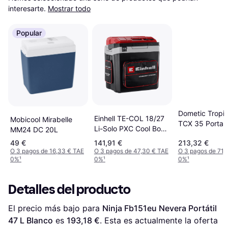
interesarte.
Mostrar todo
Popular
Dometic Tropi
Einhell TE-COL 18/27
Mobicool Mirabelle
TCX 35 Portab
Li-Solo PXC Cool Box
MM24 DC 20L
Electric Cool 
27L Red/Black
49 €
141,91 €
213,32 €
Black/Gray
O 3 pagos de 16,33 € TAE
O 3 pagos de 47,30 € TAE
O 3 pagos de 71,
0%
¹
0%
¹
0%
¹
Detalles del producto
El precio más bajo para 
Ninja Fb151eu Nevera Portátil 
47 L Blanco
 es 
193,18 €
. Esta es actualmente la oferta 