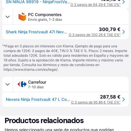
SN NINJA 98919 - NinjaFrostVault 47 L enfriador con zona de secado, blanco nube
O 3 pagos de 64,39 € TAE 0%
¹
PC Componentes
Envío gratis
,
1-2 días
300,79 €
Shark Ninja Frostvault 47l Nevera Rígida Blanca Con Cajón Dry Zone, Cierre Hermético Con Pestillo Y Asas De Transporte Resistentes, 86x45x51 Cm
O 3 pagos de 100,26 € TAE 0%
¹
¹
*Paga en 3 plazos sin intereses con Klarna. Ejemplo de pago para una
compra de 120€: 3 pagos de 40€, TIN 0 % TAE 0 %. Plazo: 2 meses. Importe
total adeudado 120€. Solo es válido para residentes en España y mayores de
18 años. Sujeto a la aprobación de Klarna. Importe mínimo y máximo varía
por tienda. Consulta los términos y resto de condiciones en
https://www.klarna.com/es/legal/
.
Carrefour
7-10 días
287,58 €
Nevera Ninja Frostvault 47 L Con Zona Seca, Blanco Fb151euwh
O 3 pagos de 95,86 € TAE 0%
¹
Productos relacionados
Hemos seleccionado una serie de productos que podrían 