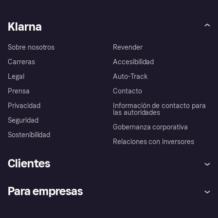
Klarna
Sobre nosotros
Revender
Carreras
Accesibilidad
Legal
Auto-Track
Prensa
Contacto
Privacidad
Información de contacto para
las autoridades
Seguridad
Gobernanza corporativa
Sostenibilidad
Relaciones con inversores
Clientes
Ayuda
Promesa de protección contra
Para empresas
el fraude
Inicio de sesión
Nuestra promesa
Asistencia al comerciante
Portal de desarrolladores
Klarna app