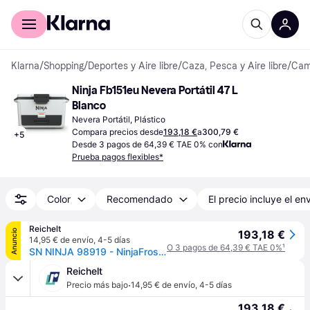
Comprar con Klarna
Para empresas
Klarna
/
Shopping
/
Deportes y Aire libre
/
Caza, Pesca y Aire libre
/
Camp
Ninja Fb151eu Nevera Portátil 47 L 
Blanco
Nevera Portátil, Plástico
Compara precios desde
193,18 €
a
300,79 €
+
5
Desde 3 pagos de 64,39 € TAE 0% con
Prueba pagos flexibles*
Color
Recomendado
El precio incluye el en
Reichelt
Anuncio
193,18 €
14,95 € de envío
,
4-5 días
O 3 pagos de 64,39 € TAE 0%
¹
SN NINJA 98919 - NinjaFrostVault 47 L enfriador con zona de secado, blanco nube
Reichelt
·
Precio más bajo
14,95 € de envío
,
4-5 días
193,18 €