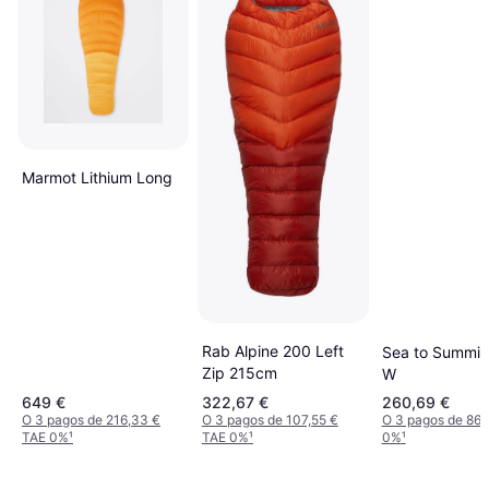
Marmot Lithium Long
Rab Alpine 200 Left
Sea to Summit
Zip 215cm
W
649 €
322,67 €
260,69 €
O 3 pagos de 216,33 €
O 3 pagos de 107,55 €
O 3 pagos de 86,
TAE 0%
¹
TAE 0%
¹
0%
¹