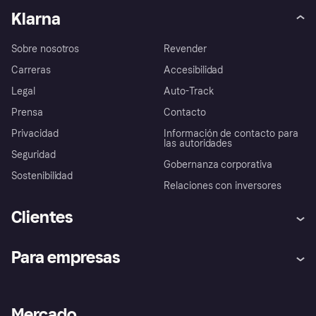
Klarna
Sobre nosotros
Revender
Carreras
Accesibilidad
Legal
Auto-Track
Prensa
Contacto
Privacidad
Información de contacto para
las autoridades
Seguridad
Gobernanza corporativa
Sostenibilidad
Relaciones con inversores
Clientes
Ayuda
Promesa de protección contra
Para empresas
el fraude
Inicio de sesión
Nuestra promesa
Asistencia al comerciante
Portal de desarrolladores
Klarna app
Bienestar financiero
Acceso empresas
Estado operativo
Mercado
Directorio de tiendas