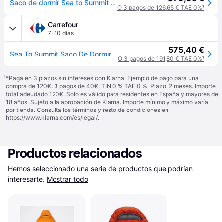
Saco de dormir Sea to Summit Ascent -1C Regular verde - Green
O 3 pagos de 126,65 € TAE 0%
¹
Carrefour
7-10 días
575,40 €
Sea To Summit Saco De Dormir De Plumas Ascent (-9ºc -1ºc)
O 3 pagos de 191,80 € TAE 0%
¹
¹
*Paga en 3 plazos sin intereses con Klarna. Ejemplo de pago para una
compra de 120€: 3 pagos de 40€, TIN 0 % TAE 0 %. Plazo: 2 meses. Importe
total adeudado 120€. Solo es válido para residentes en España y mayores de
18 años. Sujeto a la aprobación de Klarna. Importe mínimo y máximo varía
por tienda. Consulta los términos y resto de condiciones en
https://www.klarna.com/es/legal/
.
Productos relacionados
Hemos seleccionado una serie de productos que podrían 
interesarte.
Mostrar todo