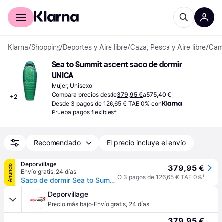
Comprar con Klarna
Para empresas
Klarna
/
Shopping
/
Deportes y Aire libre
/
Caza, Pesca y Aire libre
/
Camp
Sea to Summit ascent saco de dormir 
UNICA
Mujer, Unisexo
Compara precios desde
379,95 €
a
575,40 €
+
2
Desde 3 pagos de 126,65 € TAE 0% con
Prueba pagos flexibles*
Recomendado
El precio incluye el envío
Deporvillage
Anuncio
379,95 €
Envío gratis
,
24 días
O 3 pagos de 126,65 € TAE 0%
¹
Saco de dormir Sea to Summit Ascent -1C Regular verde - Green
Deporvillage
·
Precio más bajo
Envío gratis
,
24 días
379,95 €