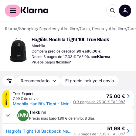
Comprar con Klarna
Para empresas
Klarna
/
Shopping
/
Deportes y Aire libre
/
Caza, Pesca y Aire libre
/
Camp
Haglöfs Mochila Tight 10L True Black
Mochila
Compara precios desde
51,99 €
a
80,00 €
Desde 3 pagos de 17,33 € TAE 0% con
Prueba pagos flexibles*
Recomendado
El precio incluye el envío
Trek Expert
Anuncio
75,00 €
7,99 € de envío
O 3 pagos de 25,00 € TAE 0%
¹
Mochila Haglöfs Tight - Noir
Trekkinn
·
Precio más bajo
1,99 € de envío
,
8 días
51,99 €
Haglofs Tight 10l Backpack Negro
O 3 pagos de 17,33 € TAE 0%
¹