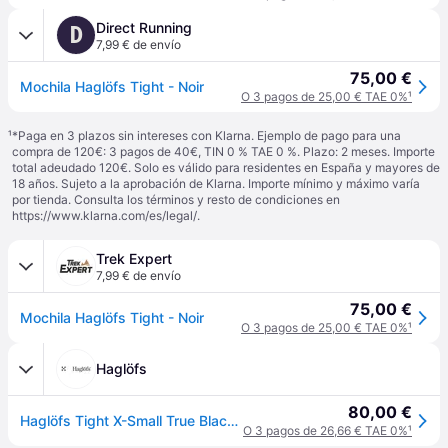
Direct Running
D
7,99 € de envío
75,00 €
Mochila Haglöfs Tight - Noir
O 3 pagos de 25,00 € TAE 0%
¹
¹
*Paga en 3 plazos sin intereses con Klarna. Ejemplo de pago para una
compra de 120€: 3 pagos de 40€, TIN 0 % TAE 0 %. Plazo: 2 meses. Importe
total adeudado 120€. Solo es válido para residentes en España y mayores de
18 años. Sujeto a la aprobación de Klarna. Importe mínimo y máximo varía
por tienda. Consulta los términos y resto de condiciones en
https://www.klarna.com/es/legal/
.
Trek Expert
7,99 € de envío
75,00 €
Mochila Haglöfs Tight - Noir
O 3 pagos de 25,00 € TAE 0%
¹
Haglöfs
80,00 €
Haglöfs Tight X-Small True Black - 1-SIZE
O 3 pagos de 26,66 € TAE 0%
¹