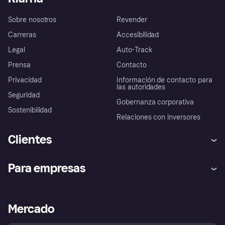
Sobre nosotros
Revender
Carreras
Accesibilidad
Legal
Auto-Track
Prensa
Contacto
Privacidad
Información de contacto para
las autoridades
Seguridad
Gobernanza corporativa
Sostenibilidad
Relaciones con inversores
Clientes
Ayuda
Promesa de protección contra
Para empresas
el fraude
Inicio de sesión
Nuestra promesa
Asistencia al comerciante
Portal de desarrolladores
Klarna app
Bienestar financiero
Acceso empresas
Estado operativo
Mercado
Directorio de tiendas
Configuración de privacidad
Vende con Klarna
Plataformas y socios
Política de protección al