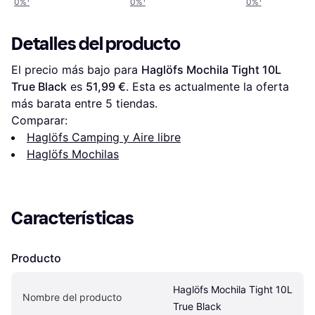
0%
¹
0%
¹
0%
¹
Detalles del producto
El precio más bajo para 
Haglöfs Mochila Tight 10L 
True Black
 es 
51,99 €
. Esta es actualmente la oferta 
más barata entre 
5
 tiendas.
Comparar:
Haglöfs Camping y Aire libre
Haglöfs Mochilas
Características
Producto
Haglöfs Mochila Tight 10L 
Nombre del producto
True Black