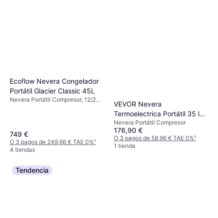
Ecoflow Nevera Congelador
Portátil Glacier Classic 45L
Nevera Portátil Compresor, 12/24
VEVOR Nevera
V, Con conexión USB incorporada,
Termoelectrica Portátil 35 l
Potencia 55W
Nevera Portátil Compresor
Nevera de Viaje para Coche
176,90 €
Nevera Portátil Electrica de
749 €
O 3 pagos de 58,96 € TAE 0%
¹
O 3 pagos de 249,66 € TAE 0%
¹
Viaje para Coche Mini
1 tienda
4 tiendas
Refrigerador para Coche
Tendencia