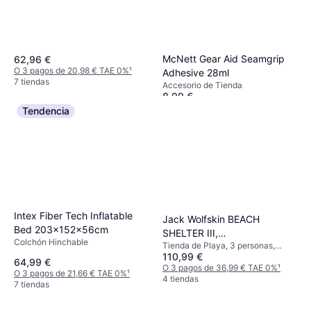
McNett Gear Aid Seamgrip
62,96 €
O 3 pagos de 20,98 € TAE 0%
¹
Adhesive 28ml
7 tiendas
Accesorio de Tienda
8,99 €
O 3 pagos de 2,99 € TAE 0%
¹
Tendencia
3 tiendas
Intex Fiber Tech Inflatable
Jack Wolfskin BEACH
Bed 203x152x56cm
SHELTER III,
Colchón Hinchable
Tienda de Playa, 3 personas,
3008141_5154_OS, Tienda
110,99 €
Vestíbulo, Tienda 4 Estaciones,
de campaña
64,99 €
Ventilación
O 3 pagos de 36,99 € TAE 0%
¹
O 3 pagos de 21,66 € TAE 0%
¹
4 tiendas
7 tiendas