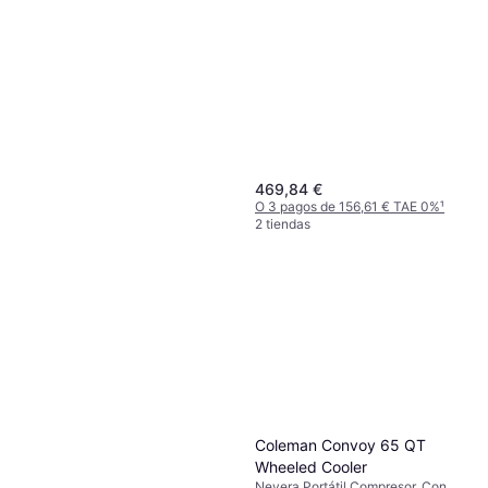
469,84 €
O 3 pagos de 156,61 € TAE 0%
¹
2 tiendas
Hermes Arzneimittel GmbH
Anti Brumm Ultra Tropical
Repelente de insectos
Spray
24,60 €
164,00 €/L
O 3 pagos de 8,20 € TAE 0%
¹
Coleman Convoy 65 QT
1 tienda
Wheeled Cooler
Nevera Portátil Compresor, Con