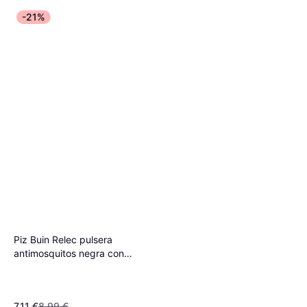
-21%
Piz Buin Relec pulsera
antimosquitos negra con
citronela 1 u
7,11 €
8,99 €