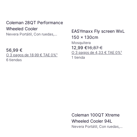
Coleman 28QT Performance
Wheeled Cooler
EASYmaxx Fly screen WxL
Nevera Portátil, Con ruedas,
150 x 130cm
Polipropileno
Mosquitera
12,99 €
16,87 €
56,99 €
O 3 pagos de 4,33 € TAE 0%
¹
O 3 pagos de 18,99 € TAE 0%
¹
1 tienda
6 tiendas
Coleman 100QT Xtreme
Wheeled Cooler 94L
Nevera Portátil, Con ruedas,
Polietileno