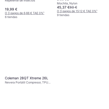
Repelente de insectos
Mochila, Nylon
45,37 €
60 €
19,99 €
O 3 pagos de 15,12 € TAE 0%
¹
O 3 pagos de 6,66 € TAE 0%
¹
9 tiendas
6 tiendas
Coleman 28QT Xtreme 26L
Nevera Portátil Compresor, TPU
(Poliuretano Termoplástico)