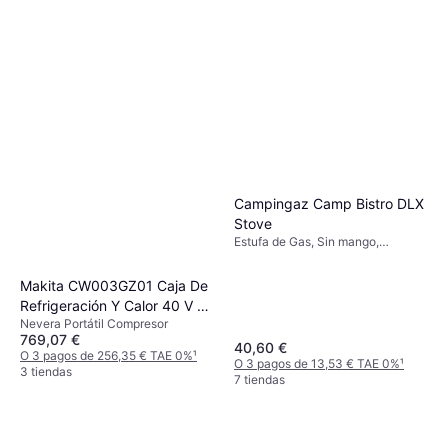
Campingaz Camp Bistro DLX
Stove
Estufa de Gas, Sin mango,
Potencia 2200W
Makita CW003GZ01 Caja De
Refrigeración Y Calor 40 V 7
Nevera Portátil Compresor
L
769,07 €
40,60 €
O 3 pagos de 256,35 € TAE 0%
¹
O 3 pagos de 13,53 € TAE 0%
¹
3 tiendas
7 tiendas