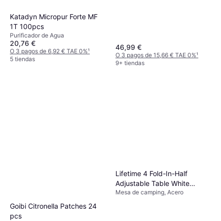
Katadyn Micropur Forte MF
1T 100pcs
Purificador de Agua
20,76 €
46,99 €
O 3 pagos de 6,92 € TAE 0%
¹
O 3 pagos de 15,66 € TAE 0%
¹
5 tiendas
9+ tiendas
Lifetime 4 Fold-In-Half
Adjustable Table White
Mesa de camping, Acero
Granite
Goibi Citronella Patches 24
pcs