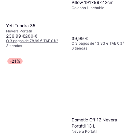
Pillow 191x99x42cm
Colchón Hinchable
Yeti Tundra 35
Nevera Portátil
236,99 €
280 €
39,99 €
O 3 pagos de 78,99 € TAE 0%
¹
O 3 pagos de 13,33 € TAE 0%
¹
3 tiendas
6 tiendas
-21%
Dometic Cff 12 Nevera
Portátil 13 L
Nevera Portátil