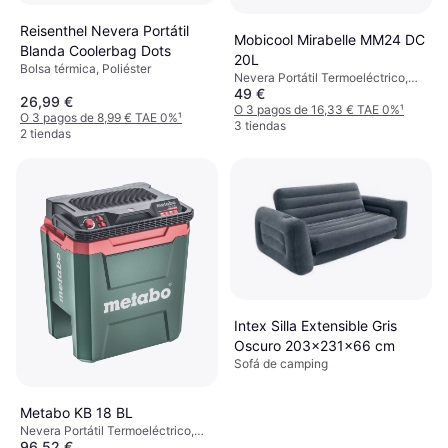
Reisenthel Nevera Portátil
Mobicool Mirabelle MM24 DC
Blanda Coolerbag Dots
20L
Bolsa térmica, Poliéster
Nevera Portátil Termoeléctrico,
49 €
Plástico
26,99 €
O 3 pagos de 16,33 € TAE 0%
¹
O 3 pagos de 8,99 € TAE 0%
¹
3 tiendas
2 tiendas
Intex Silla Extensible Gris
Oscuro 203x231x66 cm
Sofá de camping
Metabo KB 18 BL
Nevera Portátil Termoeléctrico,
96,52 €
Plástico