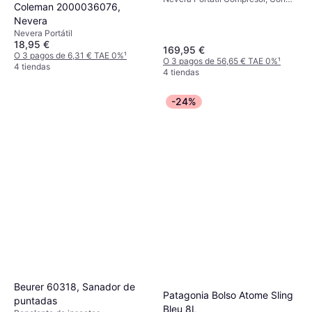
Coleman 2000036076,
ruedas, Acero, TPU (Poliuretano
Nevera
Termoplástico)
Nevera Portátil
18,95 €
169,95 €
O 3 pagos de 6,31 € TAE 0%
¹
O 3 pagos de 56,65 € TAE 0%
¹
4 tiendas
4 tiendas
-24%
Beurer 60318, Sanador de
Patagonia Bolso Atome Sling
puntadas
Bleu 8L