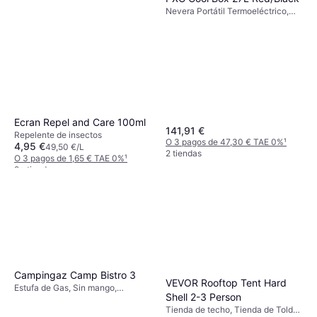
Nevera Portátil Termoeléctrico,
12/230 V, Compartimento
congelador, Plástico
Ecran Repel and Care 100ml
141,91 €
Repelente de insectos
O 3 pagos de 47,30 € TAE 0%
¹
4,95 €
49,50 €/L
2 tiendas
O 3 pagos de 1,65 € TAE 0%
¹
9+ tiendas
Campingaz Camp Bistro 3
VEVOR Rooftop Tent Hard
Estufa de Gas, Sin mango,
Shell 2-3 Person
Potencia 2200W, Acero
Tienda de techo, Tienda de Toldo,