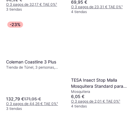
69,95 €
O 3 pagos de 32,17 € TAE 0%
¹
O 3 pagos de 23,31 € TAE 0%
¹
3 tiendas
4 tiendas
-23%
Coleman Coastline 3 Plus
Tienda de Túnel, 3 personas,
Vestíbulo, A prueba de viento,
Ventilación, Área de dormir
TESA Insect Stop Malla
separada
Mosquitera Standard para
Mosquitera
Ventanas 55671-00021
6,05 €
132,79 €
171,95 €
O 3 pagos de 2,01 € TAE 0%
¹
O 3 pagos de 44,26 € TAE 0%
¹
4 tiendas
3 tiendas