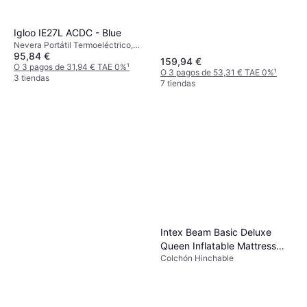
Igloo IE27L ACDC - Blue
Nevera Portátil Termoeléctrico,
95,84 €
12/230 V, Polipropileno, Plástico
159,94 €
O 3 pagos de 31,94 € TAE 0%
¹
O 3 pagos de 53,31 € TAE 0%
¹
3 tiendas
7 tiendas
Intex Beam Basic Deluxe
Queen Inflatable Mattress
Colchón Hinchable
64136ND