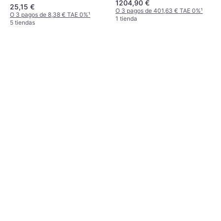
1204,90 €
Tienda 4 Estaciones
25,15 €
O 3 pagos de 401,63 € TAE 0%
¹
O 3 pagos de 8,38 € TAE 0%
¹
1 tienda
5 tiendas