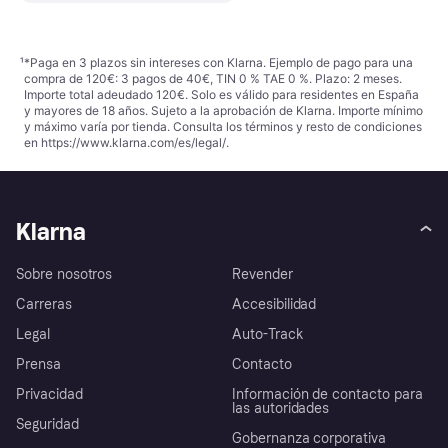
¹
*Paga en 3 plazos sin intereses con Klarna. Ejemplo de pago para una
compra de 120€: 3 pagos de 40€, TIN 0 % TAE 0 %. Plazo: 2 meses.
Importe total adeudado 120€. Solo es válido para residentes en España
y mayores de 18 años. Sujeto a la aprobación de Klarna. Importe mínimo
y máximo varía por tienda. Consulta los términos y resto de condiciones
en
https://www.klarna.com/es/legal/
.
Klarna
Sobre nosotros
Revender
Carreras
Accesibilidad
Legal
Auto-Track
Prensa
Contacto
Privacidad
Información de contacto para
las autoridades
Seguridad
Gobernanza corporativa