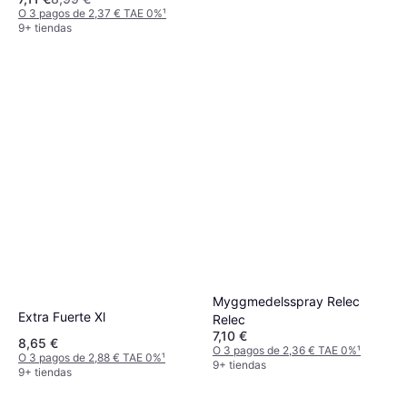
O 3 pagos de 2,37 € TAE 0%
¹
9+ tiendas
Perrigo Mosquito repellent
Relec Spray
Repelente de insectos
10,68 €
O 3 pagos de 3,56 € TAE 0%
¹
9+ tiendas
Myggmedelsspray Relec
Extra Fuerte Xl
Relec
7,10 €
8,65 €
O 3 pagos de 2,36 € TAE 0%
¹
O 3 pagos de 2,88 € TAE 0%
¹
9+ tiendas
9+ tiendas