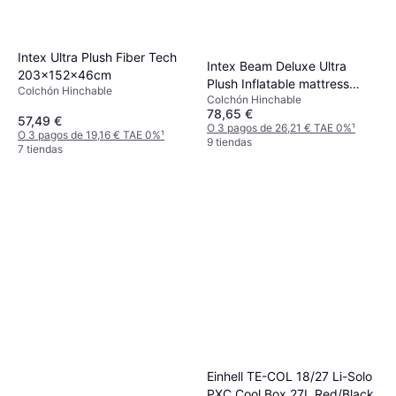
Intex Ultra Plush Fiber Tech
Intex Beam Deluxe Ultra
203x152x46cm
Plush Inflatable mattress
Colchón Hinchable
Colchón Hinchable
236x152x46cm
78,65 €
57,49 €
O 3 pagos de 26,21 € TAE 0%
¹
O 3 pagos de 19,16 € TAE 0%
¹
9 tiendas
7 tiendas
Einhell TE-COL 18/27 Li-Solo
PXC Cool Box 27L Red/Black