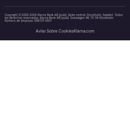
Copyright © 2005-2026 Klarna Bank AB (publ). Sede central: Stockholm, Sweden. Todos
los derechos reservados. Klarna Bank AB (publ). Sveavägen 46, 111 34 Stockholm.
Número de empresa: 556737-0431
Aviso Sobre Cookies
Klarna.com