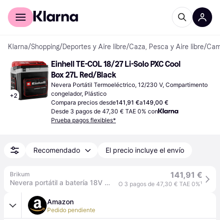
Comprar con Klarna
Para empresas
Klarna
/
Shopping
/
Deportes y Aire libre
/
Caza, Pesca y Aire libre
/
Camp
Einhell TE-COL 18/27 Li-Solo PXC Cool 
Box 27L Red/Black
Nevera Portátil Termoeléctrico, 12/230 V, Compartimento 
congelador, Plástico
+
2
Compara precios desde
141,91 €
a
149,00 €
Desde 3 pagos de 47,30 € TAE 0% con
Prueba pagos flexibles*
Recomendado
El precio incluye el envío
141,91 €
Brikum
Nevera portátil a batería 18V TE-COL 18/27 Einhell
O 3 pagos de 47,30 € TAE 0%
¹
Amazon
Pedido pendiente