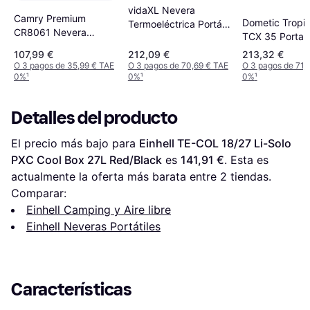
vidaXL Nevera
Camry Premium
Dometic Tropi
Termoeléctrica Portátil
CR8061 Nevera
TCX 35 Portab
40 Litros 12 V 230 V E
Portátil Eléctrica 45 L
Electric Cool 
107,99 €
212,09 €
213,32 €
Black/Gray
O 3 pagos de 35,99 € TAE
O 3 pagos de 70,69 € TAE
O 3 pagos de 71,
0%
¹
0%
¹
0%
¹
Detalles del producto
El precio más bajo para 
Einhell TE-COL 18/27 Li-Solo 
PXC Cool Box 27L Red/Black
 es 
141,91 €
. Esta es 
actualmente la oferta más barata entre 
2
 tiendas.
Comparar:
Einhell Camping y Aire libre
Einhell Neveras Portátiles
Características