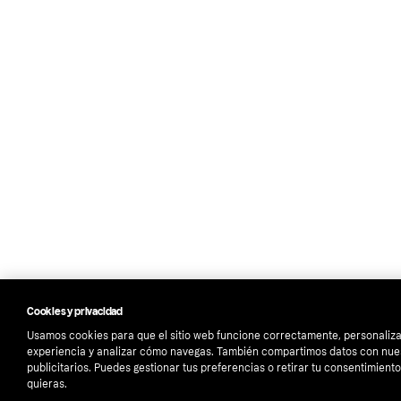
Cookies y privacidad
Usamos cookies para que el sitio web funcione correctamente, personaliza
experiencia y analizar cómo navegas. También compartimos datos con nue
publicitarios. Puedes gestionar tus preferencias o retirar tu consentimien
quieras.