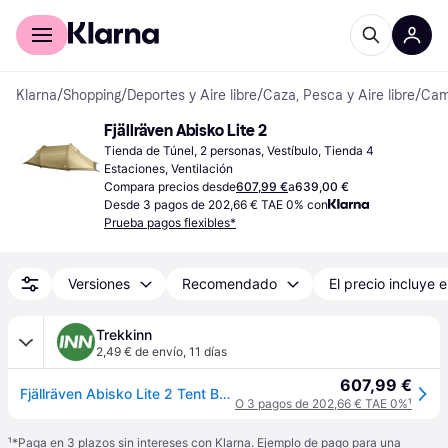
Comprar con Klarna
Para empresas
Klarna
/
Shopping
/
Deportes y Aire libre
/
Caza, Pesca y Aire libre
/
Camp
Fjällräven Abisko Lite 2
Tienda de Túnel, 2 personas, Vestíbulo, Tienda 4 
Estaciones, Ventilación
Compara precios desde
607,99 €
a
639,00 €
Desde 3 pagos de 202,66 € TAE 0% con
Prueba pagos flexibles*
Versiones
Recomendado
El precio incluye e
Trekkinn
2,49 € de envío
,
11 días
607,99 €
Fjällräven Abisko Lite 2 Tent Beige 2 Places
O 3 pagos de 202,66 € TAE 0%
¹
¹
*Paga en 3 plazos sin intereses con Klarna. Ejemplo de pago para una