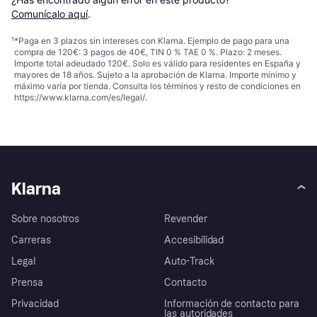
Comunícalo aquí
.
¹
*Paga en 3 plazos sin intereses con Klarna. Ejemplo de pago para una
compra de 120€: 3 pagos de 40€, TIN 0 % TAE 0 %. Plazo: 2 meses.
Importe total adeudado 120€. Solo es válido para residentes en España y
mayores de 18 años. Sujeto a la aprobación de Klarna. Importe mínimo y
máximo varía por tienda. Consulta los términos y resto de condiciones en
https://www.klarna.com/es/legal/
.
Klarna
Sobre nosotros
Revender
Carreras
Accesibilidad
Legal
Auto-Track
Prensa
Contacto
Privacidad
Información de contacto para
las autoridades