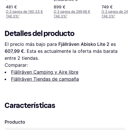
481 €
899 €
749 €
O 3 pagos de 160,33 €
O 3 pagos de 299,66 €
O 3 pagos de 249
TAE 0%
¹
TAE 0%
¹
TAE 0%
¹
Detalles del producto
El precio más bajo para 
Fjällräven Abisko Lite 2
 es 
607,99 €
. Esta es actualmente la oferta más barata 
entre 
2
 tiendas.
Comparar:
Fjällräven Camping y Aire libre
Fjällräven Tiendas de campaña
Características
Producto