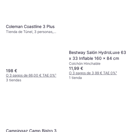
Coleman Coastline 3 Plus
Tienda de Túnel, 3 personas,
Vestíbulo, A prueba de viento,
Ventilación, Área de dormir
separada
Bestway Salón HydroLuxe 63
x 33 Inflable 160 x 84 cm
Colchón Hinchable
11,99 €
198 €
O 3 pagos de 3,99 € TAE 0%
¹
O 3 pagos de 66,00 € TAE 0%
¹
1 tienda
3 tiendas
Campingaz Camp Bistro 3