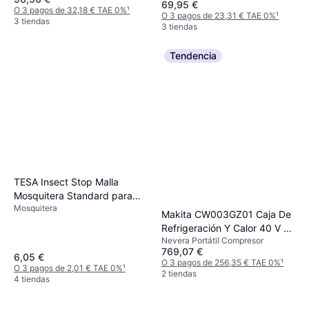
69,95 €
O 3 pagos de 32,18 € TAE 0%
¹
O 3 pagos de 23,31 € TAE 0%
¹
3 tiendas
3 tiendas
Tendencia
TESA Insect Stop Malla
Mosquitera Standard para
Mosquitera
Ventanas 55671-00021
Makita CW003GZ01 Caja De
Refrigeración Y Calor 40 V 7
Nevera Portátil Compresor
L
769,07 €
6,05 €
O 3 pagos de 256,35 € TAE 0%
¹
O 3 pagos de 2,01 € TAE 0%
¹
2 tiendas
4 tiendas