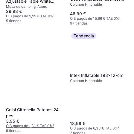
Adjustable Table White
Colchón Hinchable
64136ND
Mesa de camping, Acero
Granite
29,98 €
46,99 €
O 3 pagos de 9,99 € TAE 0%
¹
O 3 pagos de 15,66 € TAE 0%
¹
5 tiendas
9+ tiendas
Tendencia
Intex Inflatable 193x127cm
Colchón Hinchable
Goibi Citronella Patches 24
pcs
3,95 €
18,99 €
O 3 pagos de 1,31 € TAE 0%
¹
O 3 pagos de 6,33 € TAE 0%
¹
9 tiendas
7 tiendas