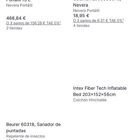
Nevera
Nevera Portátil
Nevera Portátil
18,95 €
468,84 €
O 3 pagos de 6,31 € TAE 0%
¹
O 3 pagos de 156,28 € TAE 0%
¹
4 tiendas
2 tiendas
Intex Fiber Tech Inflatable
Bed 203x152x56cm
Colchón Hinchable
Beurer 60318, Sanador de
puntadas
Repelente de insectos