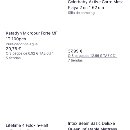
Colorbaby Aktive Carro Mesa
Playa 2 en 1 62 cm
Silla de camping
Katadyn Micropur Forte MF
1T 100pcs
Purificador de Agua
20,76 €
37,99 €
O 3 pagos de 6,92 € TAE 0%
¹
O 3 pagos de 12,66 € TAE 0%
¹
5 tiendas
7 tiendas
Intex Beam Basic Deluxe
Lifetime 4 Fold-In-Half
Queen Inflatable Mattress