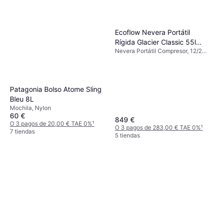
Ecoflow Nevera Portátil
Rígida Glacier Classic 55l
Nevera Portátil Compresor, 12/24
Grey
V, Con conexión USB incorporada,
Potencia 55W
Patagonia Bolso Atome Sling
Bleu 8L
Mochila, Nylon
60 €
849 €
O 3 pagos de 20,00 € TAE 0%
¹
O 3 pagos de 283,00 € TAE 0%
¹
7 tiendas
5 tiendas