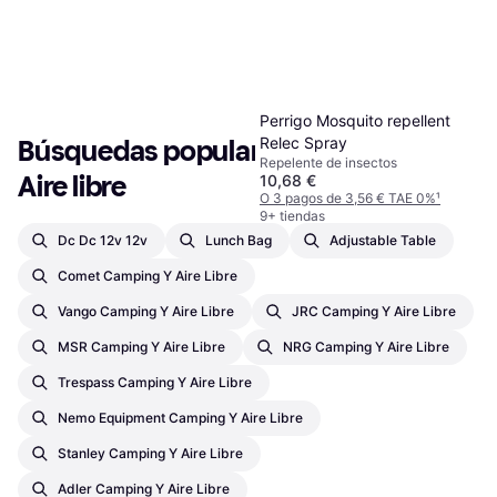
55,90 €
O 3 pagos de 18,63 € TAE 0%
¹
9+ tiendas
1
2
3
...
148
...
292
Perrigo Mosquito repellent
Relec Spray
Búsquedas populares en Camping y 
Repelente de insectos
Aire libre
10,68 €
O 3 pagos de 3,56 € TAE 0%
¹
9+ tiendas
Dc Dc 12v 12v
Lunch Bag
Adjustable Table
Comet Camping Y Aire Libre
Vango Camping Y Aire Libre
JRC Camping Y Aire Libre
MSR Camping Y Aire Libre
NRG Camping Y Aire Libre
Trespass Camping Y Aire Libre
Nemo Equipment Camping Y Aire Libre
Stanley Camping Y Aire Libre
Adler Camping Y Aire Libre