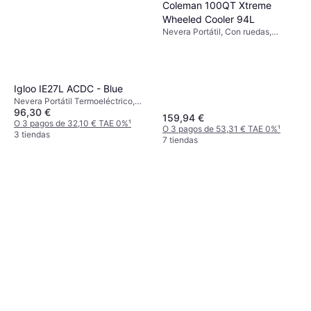
Coleman 100QT Xtreme
Wheeled Cooler 94L
Nevera Portátil, Con ruedas,
Polietileno
Igloo IE27L ACDC - Blue
Nevera Portátil Termoeléctrico,
96,30 €
12/230 V, Polipropileno, Plástico
159,94 €
O 3 pagos de 32,10 € TAE 0%
¹
O 3 pagos de 53,31 € TAE 0%
¹
3 tiendas
7 tiendas