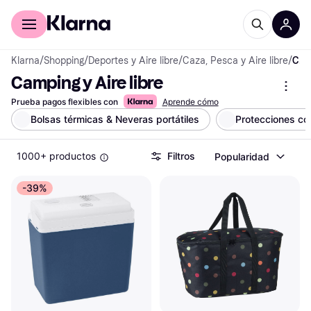
Comprar con Klarna
Para empresas
Klarna
/
Shopping
/
Deportes y Aire libre
/
Caza, Pesca y Aire libre
/
Camping y Aire libre
Camping y Aire libre
Prueba pagos flexibles con
Aprende cómo
Bolsas térmicas & Neveras portátiles
Protecciones co
1000+ productos
Filtros
Popularidad
-39%