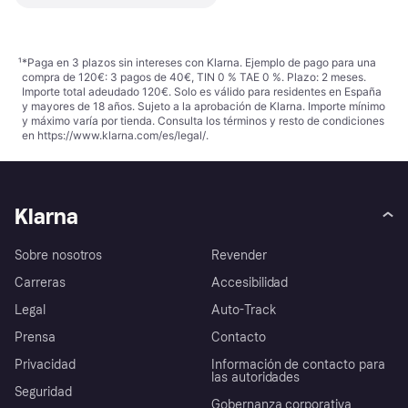
¹
*Paga en 3 plazos sin intereses con Klarna. Ejemplo de pago para una
compra de 120€: 3 pagos de 40€, TIN 0 % TAE 0 %. Plazo: 2 meses.
Importe total adeudado 120€. Solo es válido para residentes en España
y mayores de 18 años. Sujeto a la aprobación de Klarna. Importe mínimo
y máximo varía por tienda. Consulta los términos y resto de condiciones
en
https://www.klarna.com/es/legal/
.
Klarna
Sobre nosotros
Revender
Carreras
Accesibilidad
Legal
Auto-Track
Prensa
Contacto
Privacidad
Información de contacto para
las autoridades
Seguridad
Gobernanza corporativa