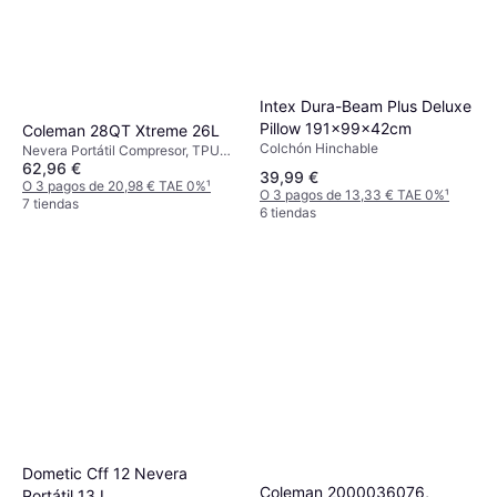
Intex Dura-Beam Plus Deluxe
Pillow 191x99x42cm
Coleman 28QT Xtreme 26L
Colchón Hinchable
Nevera Portátil Compresor, TPU
62,96 €
(Poliuretano Termoplástico)
39,99 €
O 3 pagos de 20,98 € TAE 0%
¹
O 3 pagos de 13,33 € TAE 0%
¹
7 tiendas
6 tiendas
Dometic Cff 12 Nevera
Coleman 2000036076,
Portátil 13 L