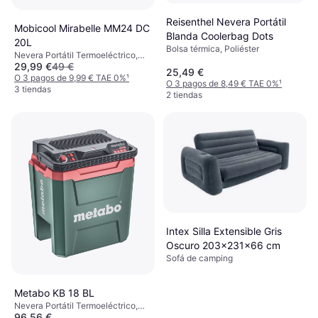
Reisenthel Nevera Portátil
Mobicool Mirabelle MM24 DC
Blanda Coolerbag Dots
20L
Bolsa térmica, Poliéster
Nevera Portátil Termoeléctrico,
29,99 €
49 €
Plástico
25,49 €
O 3 pagos de 9,99 € TAE 0%
¹
O 3 pagos de 8,49 € TAE 0%
¹
3 tiendas
2 tiendas
Intex Silla Extensible Gris
Oscuro 203x231x66 cm
Sofá de camping
Metabo KB 18 BL
Nevera Portátil Termoeléctrico,
96,56 €
Plástico