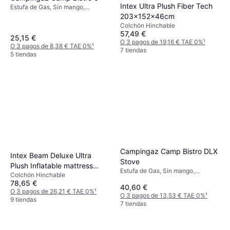
Intex Ultra Plush Fiber Tech
Estufa de Gas, Sin mango,
Potencia 2200W, Acero
203x152x46cm
Colchón Hinchable
57,49 €
25,15 €
O 3 pagos de 19,16 € TAE 0%
¹
O 3 pagos de 8,38 € TAE 0%
¹
7 tiendas
5 tiendas
Campingaz Camp Bistro DLX
Intex Beam Deluxe Ultra
Stove
Plush Inflatable mattress
Estufa de Gas, Sin mango,
Colchón Hinchable
236x152x46cm
Potencia 2200W
78,65 €
40,60 €
O 3 pagos de 26,21 € TAE 0%
¹
O 3 pagos de 13,53 € TAE 0%
¹
9 tiendas
7 tiendas