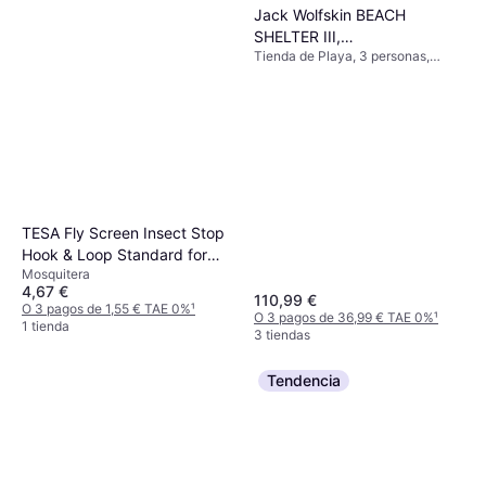
Jack Wolfskin BEACH
SHELTER III,
Tienda de Playa, 3 personas,
3008141_5154_OS, Tienda
Vestíbulo, Tienda 4 Estaciones,
de campaña
Ventilación
TESA Fly Screen Insect Stop
Hook & Loop Standard for
Mosquitera
Windows 100cm x 100cm
4,67 €
110,99 €
O 3 pagos de 1,55 € TAE 0%
¹
O 3 pagos de 36,99 € TAE 0%
¹
1 tienda
3 tiendas
Tendencia