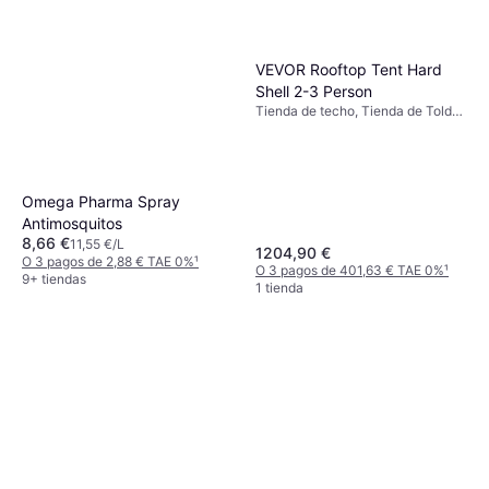
VEVOR Rooftop Tent Hard
Shell 2-3 Person
Tienda de techo, Tienda de Toldo,
Tienda 4 Estaciones
Omega Pharma Spray
Antimosquitos
8,66 €
11,55 €/L
1204,90 €
O 3 pagos de 2,88 € TAE 0%
¹
O 3 pagos de 401,63 € TAE 0%
¹
9+ tiendas
1 tienda