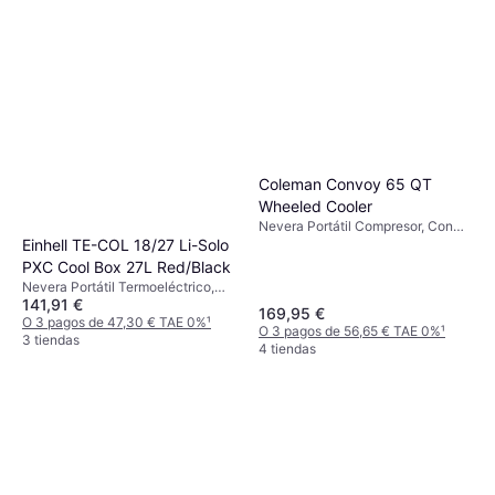
O 3 pagos de 2,99 € TAE 0%
¹
3 tiendas
Coleman Convoy 65 QT
Wheeled Cooler
Nevera Portátil Compresor, Con
Einhell TE-COL 18/27 Li-Solo
ruedas, Acero, TPU (Poliuretano
Termoplástico)
PXC Cool Box 27L Red/Black
Nevera Portátil Termoeléctrico,
141,91 €
12/230 V, Compartimento
169,95 €
congelador, Plástico
O 3 pagos de 47,30 € TAE 0%
¹
O 3 pagos de 56,65 € TAE 0%
¹
3 tiendas
4 tiendas