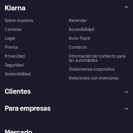
Klarna
Sobre nosotros
Revender
Carreras
Accesibilidad
Legal
Auto-Track
Prensa
Contacto
Privacidad
Información de contacto para
las autoridades
Seguridad
Gobernanza corporativa
Sostenibilidad
Relaciones con inversores
Clientes
Ayuda
Promesa de protección contra
Para empresas
el fraude
Inicio de sesión
Nuestra promesa
Asistencia al comerciante
Portal de desarrolladores
Klarna app
Bienestar financiero
Acceso empresas
Estado operativo
Mercado
Directorio de tiendas