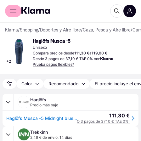
Comprar con Klarna
Para empresas
Klarna
/
Shopping
/
Deportes y Aire libre
/
Caza, Pesca y Aire libre
/
Camp
Haglöfs Musca -5
Unisexo
Compara precios desde
111,30 €
a
119,00 €
Desde 3 pagos de 37,10 € TAE 0% con
+
2
Prueba pagos flexibles*
Color
Recomendado
El precio incluye el en
Haglöfs
Precio más bajo
111,30 €
Haglöfs Musca -5 Midnight blue/Mint - 175L
O 3 pagos de 37,10 € TAE 0%
¹
Trekkinn
2,49 € de envío
,
14 días