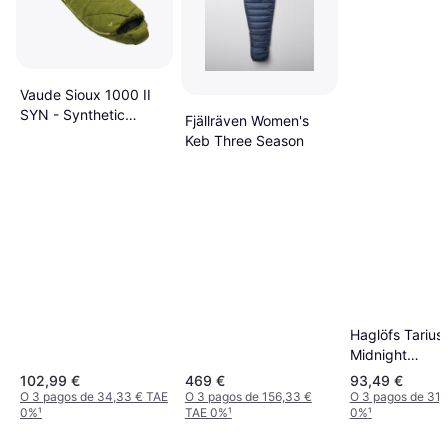
Vaude Sioux 1000 II
SYN - Synthetic
Fjällräven Women's
Sleeping Bag
Keb Three Season
Haglöfs Tarius
Midnight
blue/Tangerin
102,99 €
469 €
93,49 €
O 3 pagos de 34,33 € TAE
O 3 pagos de 156,33 €
O 3 pagos de 31,
0%
¹
TAE 0%
¹
0%
¹