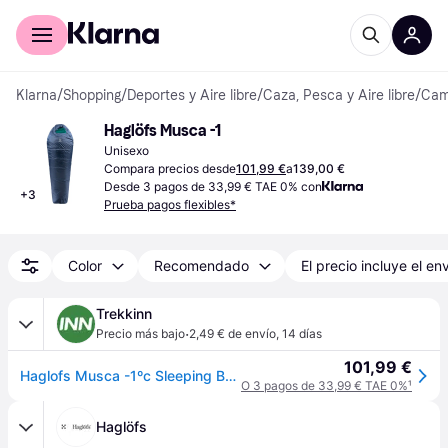
Comprar con Klarna
Para empresas
Klarna
/
Shopping
/
Deportes y Aire libre
/
Caza, Pesca y Aire libre
/
Camp
Haglöfs Musca -1
Unisexo
Compara precios desde
101,99 €
a
139,00 €
Desde 3 pagos de 33,99 € TAE 0% con
+
3
Prueba pagos flexibles*
Color
Recomendado
El precio incluye el en
Trekkinn
·
Precio más bajo
2,49 € de envío
,
14 días
101,99 €
Haglofs Musca -1ºc Sleeping Bag Azul Short / Left Zipper
O 3 pagos de 33,99 € TAE 0%
¹
Haglöfs