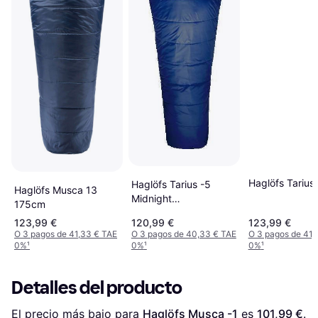
Haglöfs Tarius
Haglöfs Tarius -5
Haglöfs Musca 13
Midnight
175cm
blue/Tangerine 175L
123,99 €
120,99 €
123,99 €
O 3 pagos de 41,33 € TAE
O 3 pagos de 40,33 € TAE
O 3 pagos de 41,
0%
¹
0%
¹
0%
¹
Detalles del producto
El precio más bajo para 
Haglöfs Musca -1
 es 
101,99 €
. 