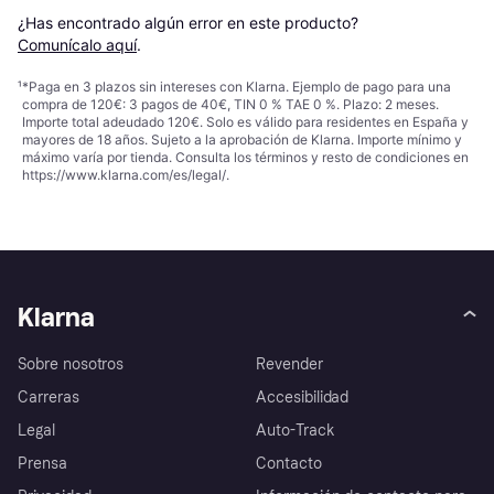
¿Has encontrado algún error en este producto? 
Comunícalo aquí
.
¹
*Paga en 3 plazos sin intereses con Klarna. Ejemplo de pago para una
compra de 120€: 3 pagos de 40€, TIN 0 % TAE 0 %. Plazo: 2 meses.
Importe total adeudado 120€. Solo es válido para residentes en España y
mayores de 18 años. Sujeto a la aprobación de Klarna. Importe mínimo y
máximo varía por tienda. Consulta los términos y resto de condiciones en
https://www.klarna.com/es/legal/
.
Klarna
Sobre nosotros
Revender
Carreras
Accesibilidad
Legal
Auto-Track
Prensa
Contacto