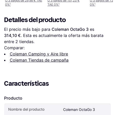
O 3 pagos de 29,98 € TAE
O 3 pagos de 157,23 €
O 3 pagos de 72,
0%
¹
TAE 0%
¹
0%
¹
Detalles del producto
El precio más bajo para 
Coleman OctaGo 3
 es 
314,10 €
. Esta es actualmente la oferta más barata 
entre 
2
 tiendas.
Comparar:
Coleman Camping y Aire libre
Coleman Tiendas de campaña
Características
Producto
Nombre del producto
Coleman OctaGo 3