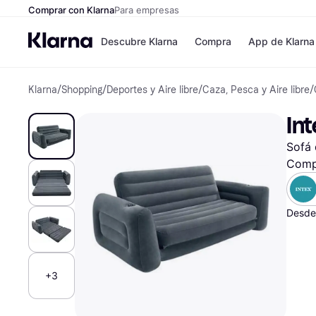
Comprar con Klarna
Para empresas
Descubre Klarna
Compra
App de Klarna
Klarna
/
Shopping
/
Deportes y Aire libre
/
Caza, Pesca y Aire libre
/
Formas de pag
Tiendas
Formas de pago
MediaMarkt
Int
Paga ahora
Shein
Paga en 3 plazos
Zalando Priv
Sofá
Paga en 30 días
Zara
Financiación
JD Sports
Comp
Klarna en Apple 
Desde
Directorio de tie
+3