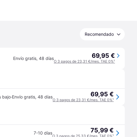
Recomendado
69,95 €
Envío gratis
,
48 días
O 3 pagos de 23,31 €/mes. TAE 0%
¹
69,95 €
·
s bajo
Envío gratis
,
48 días
O 3 pagos de 23,31 €/mes. TAE 0%
¹
75,99 €
7-10 días
O 3 pagos de 25,33 €/mes. TAE 0%
¹