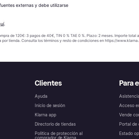
entes externas y debe utilizarse 
uí
.
ompra de 120€: 3 pagos de 40€, TIN 0 % TAE 0 %. Plazo: 2 meses. Importe total
a por tienda. Consulta los términos y resto de condiciones en
https://www.klarna.
Clientes
Para 
Ayuda
Asistenci
Inicio de sesión
Acceso e
Klarna app
Vende con
Directorio de tiendas
Portal de 
Política de protección al
Estado op
comprador de Klarna