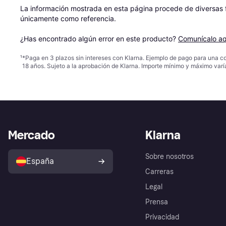
La información mostrada en esta página procede de diversas fu
únicamente como referencia.

¿Has encontrado algún error en este producto? 
Comunícalo aq
¹
*Paga en 3 plazos sin intereses con Klarna. Ejemplo de pago para una c
18 años. Sujeto a la aprobación de Klarna. Importe mínimo y máximo varí
Mercado
Klarna
Sobre nosotros
España
Carreras
Legal
Prensa
Privacidad