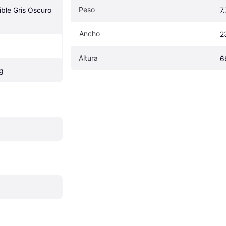
Peso
ible Gris Oscuro 
7
Ancho
2
Altura
6
g