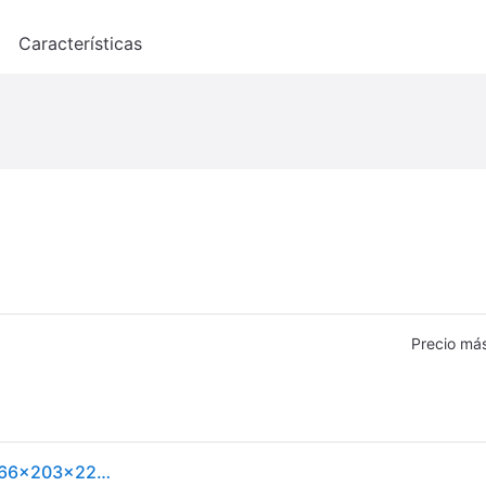
o
Características
Precio má
Sofá Cama Hinchable Intex 2 Usuarios Gris Carbón 66x203x224 Cm