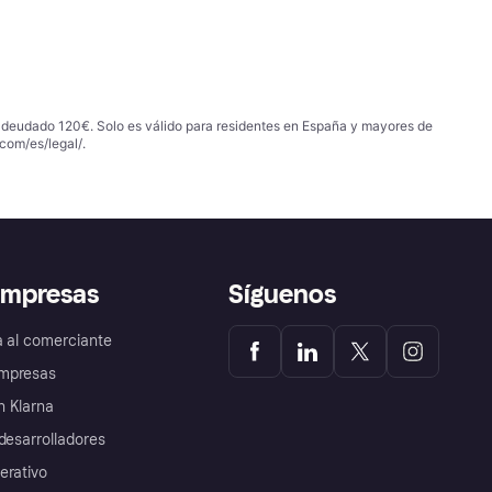
 adeudado 120€. Solo es válido para residentes en España y mayores de
com/es/legal/
.
empresas
Síguenos
a al comerciante
mpresas
 Klarna
desarrolladores
erativo