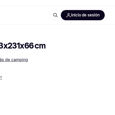
Inicio de sesión
Más información
les de oficina
Qué es Klarna?
203x231x66 cm
ás de camping
s*
las categorías