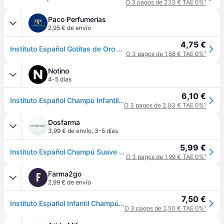
O 3 pagos de 2,13 € TAE 0%
¹
Paco Perfumerias
2,95 € de envío
4,75 €
Instituto Español Gotitas de Oro Champú Infantil // Precio, Comprar - n/a
O 3 pagos de 1,58 € TAE 0%
¹
Notino
4-5 días
6,10 €
Instituto Español Champú Infantil champú antipiojos 500 ml
O 3 pagos de 2,03 € TAE 0%
¹
Dosfarma
3,99 € de envío
,
3-5 días
5,99 €
Instituto Español Champú Suave Antipiojos 500ml
O 3 pagos de 1,99 € TAE 0%
¹
Farma2go
F
2,99 € de envío
7,50 €
Instituto Español Infantil Champú Prevención Piojos Niños 500 ml
O 3 pagos de 2,50 € TAE 0%
¹