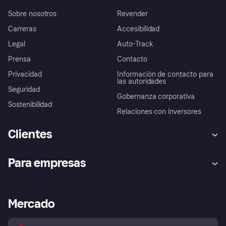
Sobre nosotros
Revender
Carreras
Accesibilidad
Legal
Auto-Track
Prensa
Contacto
Privacidad
Información de contacto para
las autoridades
Seguridad
Gobernanza corporativa
Sostenibilidad
Relaciones con inversores
Clientes
Ayuda
Promesa de protección contra
Para empresas
el fraude
Inicio de sesión
Nuestra promesa
Asistencia al comerciante
Portal de desarrolladores
Klarna app
Bienestar financiero
Acceso empresas
Estado operativo
Mercado
Directorio de tiendas
Configuración de privacidad
Vende con Klarna
Plataformas y socios
Política de protección al
comprador de Klarna
Tu derecho de desistimiento