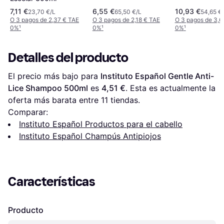
7,11 €
6,55 €
10,93 €
23,70 €/L
65,50 €/L
54,65 €
O 3 pagos de 2,37 € TAE
O 3 pagos de 2,18 € TAE
O 3 pagos de 3,6
0%
¹
0%
¹
0%
¹
Detalles del producto
El precio más bajo para 
Instituto Español Gentle Anti-
Lice Shampoo 500ml
 es 
4,51 €
. Esta es actualmente la 
oferta más barata entre 
11
 tiendas.
Comparar:
Instituto Español Productos para el cabello
Instituto Español Champús Antipiojos
Características
Producto