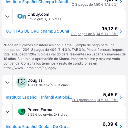
Instituto Español Champu Infantil Antipiojos - 500 Ml.
O 3 pagos de 1,50 € TAE 0%
¹
Onbuy.com
Envío gratis
,
3-5 días
15,12 €
GOTITAS DE ORO champú 500ml
O 3 pagos de 5,04 € TAE 0%
¹
¹
*Paga en 3 plazos sin intereses con Klarna. Ejemplo de pago para una
compra de 120€: 3 pagos de 40€, TIN 0 % TAE 0 %. Plazo: 2 meses. Importe
total adeudado 120€. Solo es válido para residentes en España y mayores de
18 años. Sujeto a la aprobación de Klarna. Importe mínimo y máximo varía
por tienda. Consulta los términos y resto de condiciones en
https://www.klarna.com/es/legal/
.
Douglas
4,90 € de envío
,
2-3 días
5,45 €
Instituto Español - Infantil Antipiojos Champús 500 ml unisex
O 3 pagos de 1,81 € TAE 0%
¹
Promo Farma
2,99 € de envío
,
2-3 días
6,39 €
Instituto Español Gotitas De Oro Shampoo Infantil Anti-Lice 50