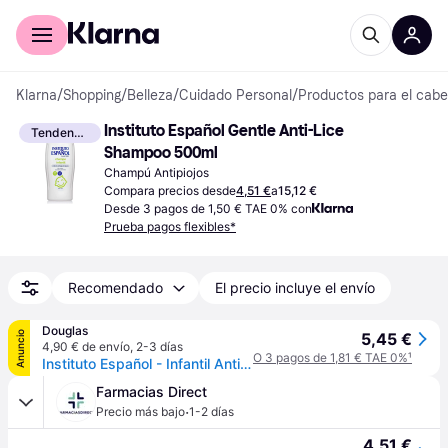
Comprar con Klarna
Para empresas
Klarna
/
Shopping
/
Belleza
/
Cuidado Personal
/
Productos para el cabe
Instituto Español Gentle Anti-Lice 
Tendencia
Shampoo 500ml
Champú Antipiojos
Compara precios desde
4,51 €
a
15,12 €
Desde 3 pagos de 1,50 € TAE 0% con
Prueba pagos flexibles*
Recomendado
El precio incluye el envío
Douglas
Anuncio
5,45 €
4,90 € de envío
,
2-3 días
O 3 pagos de 1,81 € TAE 0%
¹
Instituto Español - Infantil Antipiojos Champús 500 ml unisex
Farmacias Direct
·
Precio más bajo
1-2 días
4,51 €